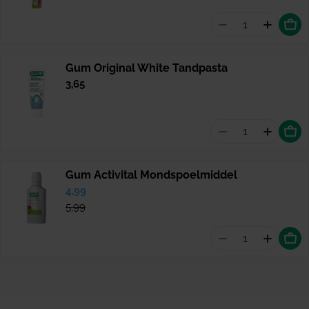
prijs
Aantal vermin
Hoevee
Gum Original White Tandpasta
Normale
3,65
prijs
Aantal vermin
Hoevee
Gum Activital Mondspoelmiddel
Verkoopprijs
4,99
Normale
prijs
5,99
Aantal vermin
Hoevee