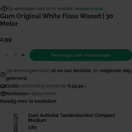
Op werkdagen voor 16:00 besteld,
morgen in huis
Gum Original White Floss Waxed | 30
Meter
Normale
2,99
prijs
Hoeveelheid
Toevoegen aan winkelwagen
Aantal verminderen voor GUM Original White flos
Hoeveelheid verhogen voor GUM Original W
Op werkdagen voor
16:00 uur besteld
, de
volgende dag
geleverd
Gratis
verzending boven de
€59,99,-
Kosteloos
retourneren
Handig mee te bestellen
Gum Activital Tandenborstel Compact
Medium
Normale
2,89