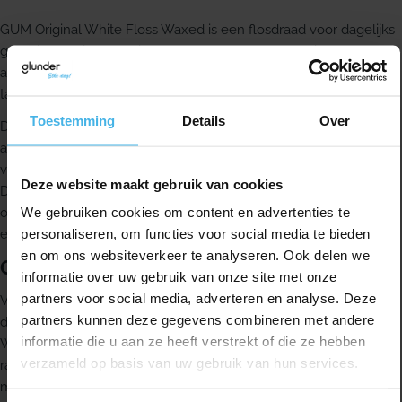
GUM Original White Floss Waxed is een flosdraad voor dagelijks
gebruik, speciaal ontwikkeld om tandplak, verkleuringen en
aanslag tussen je tanden te verwijderen, op plekken waar je
tandenborstel niet goed bij komt.
Toestemming
Details
Over
De natuurlijke witte kleur van tanden kan in de loop van de tijd
afnemen. Verkleuringen kunnen ontstaan door bepaalde
voeding, drank, roken, medicijnen of gewoon door veroudering.
Deze website maakt gebruik van cookies
Deze flosdraad uit het GUM Original White assortiment is
We gebruiken cookies om content en advertenties te
ontwikkeld om vlekken tussen de tanden te helpen verwijderen
personaliseren, om functies voor social media te bieden
en te helpen voorkomen dat ze opnieuw ontstaan.
en om ons websiteverkeer te analyseren. Ook delen we
Gebruik
informatie over uw gebruik van onze site met onze
partners voor social media, adverteren en analyse. Deze
Voor een goede dagelijkse mondverzorging gebruik je iedere
partners kunnen deze gegevens combineren met andere
dag flosdraad, het liefst na iedere maaltijd. Met GUM Original
informatie die u aan ze heeft verstrekt of die ze hebben
White Floss reinig je tussen tanden en kiezen en ook onder de
verzameld op basis van uw gebruik van hun services.
rand van je tandvlees. Zo pak je tandplak aan op plekken die
met alleen poetsen vaak lastig te bereiken zijn.