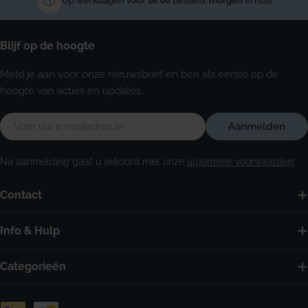
Op werkdagen voor
16:00
besteld,
morgen
in huis
Blijf op de hoogte
Meld je aan voor onze nieuwsbrief en ben als eerste op de
hoogte van acties en updates.
E-
Aanmelden
mail
Na aanmelding gaat u akkoord met onze
algemene voorwaarden
.
Contact
Info & Hulp
Categorieën