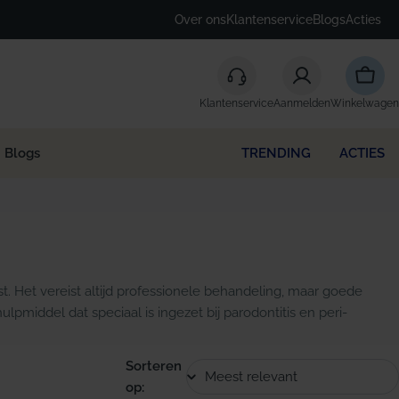
Over ons
Klantenservice
Blogs
Acties
Winke
Klantenservice
Aanmelden
Winkelwagen
Blogs
TRENDING
ACTIES
t. Het vereist altijd professionele behandeling, maar goede
pmiddel dat speciaal is ingezet bij parodontitis en peri-
Sorteren
op: