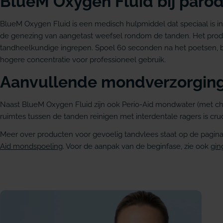
BlueM Oxygen Fluid bij parod
BlueM Oxygen Fluid is een medisch hulpmiddel dat speciaal is i
de genezing van aangetast weefsel rondom de tanden. Het produc
tandheelkundige ingrepen. Spoel 60 seconden na het poetsen, bi
hogere concentratie voor professioneel gebruik.
Aanvullende mondverzorgin
Naast BlueM Oxygen Fluid zijn ook Perio-Aid mondwater (met chlo
ruimtes tussen de tanden reinigen met interdentale ragers is cruc
Meer over producten voor gevoelig tandvlees staat op de pagin
Aid mondspoeling
. Voor de aanpak van de beginfase, zie ook
ging