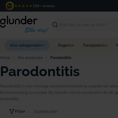
Ga
★★★★★
180+ reviews
9,3
naar
de
inhoud
Zoeken
Alle categorieën
Ragers
Tandpasta's
Home
›
Alle producten
›
Parodontitis
Parodontitis
Parodontitis is een ernstige tandvleesontsteking waarbij niet al
thuisverzorging is cruciaal. Bij Glunder vind je producten die de
implantitis.
Filter
13 producten