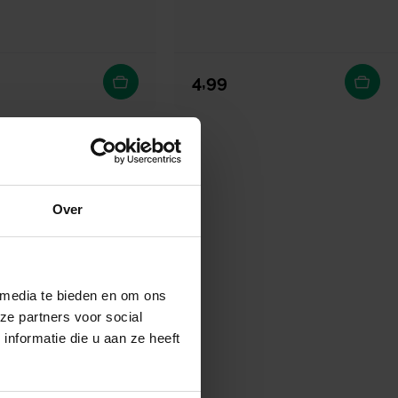
 prijs
Normale prijs
4,99
Over
 media te bieden en om ons
ze partners voor social
nformatie die u aan ze heeft