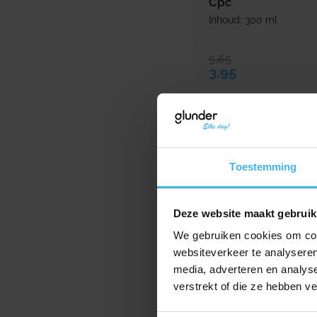
Cpc
Inhoud: 300 ml
5,65
Verkoopprijs
Normale prijs
3,95
Toestemming
Deze website maakt gebruik
We gebruiken cookies om cont
websiteverkeer te analyseren
media, adverteren en analys
verstrekt of die ze hebben v
Direct leverbaar
Gum Gingidex