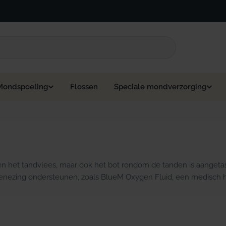
Mondspoeling
Flossen
Speciale mondverzorging
leen het tandvlees, maar ook het bot rondom de tanden is aangetas
 genezing ondersteunen, zoals BlueM Oxygen Fluid, een medisch hul