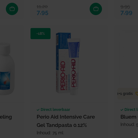
11,20
9,95
Verkoopprijs
Normale prijs
Verkoop
Normale
7,95
7,99
-18%
2+1 gratis
Direct leverbaar
Direct 
eling
Perio Aid Intensive Care
Bluem 
Gel Tandpasta 0.12%
Inhoud: 
Inhoud: 75 ml