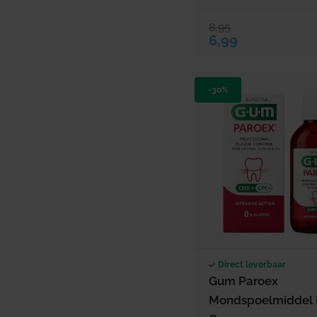
8,95
Verkoopprijs
Normale prijs
6,99
-30%
Direct leverbaar
Gum Paroex
Mondspoelmiddel