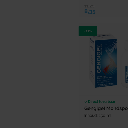
11,20
Verkoopprijs
Normale prijs
8,35
-21%
Direct leverbaar
Gengigel Mondspo
Inhoud: 150 ml