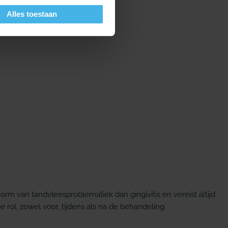
Alles toestaan
orm van tandvleesproblematiek dan gingivitis en vereist altijd
rol, zowel voor, tijdens als na de behandeling.