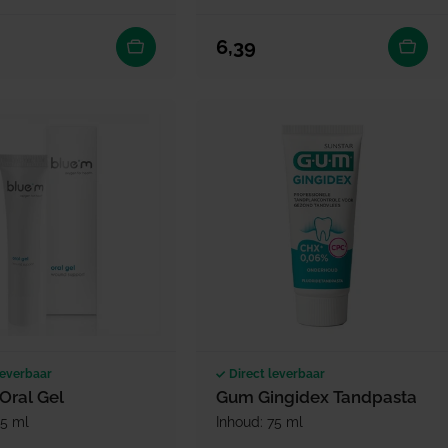
 prijs
Normale prijs
6,39
leverbaar
Direct leverbaar
Oral Gel
Gum Gingidex Tandpasta
15 ml
Inhoud: 75 ml