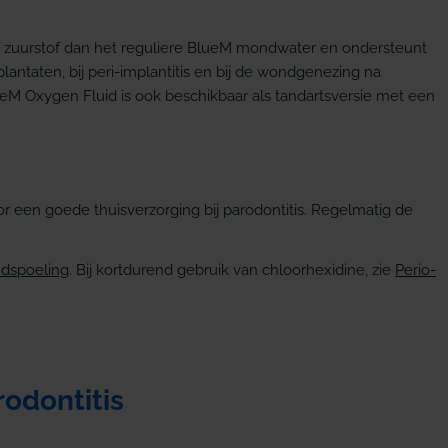
eve zuurstof dan het reguliere BlueM mondwater en ondersteunt
ntaten, bij peri-implantitis en bij de wondgenezing na
eM Oxygen Fluid is ook beschikbaar als tandartsversie met een
r een goede thuisverzorging bij parodontitis. Regelmatig de
dspoeling
. Bij kortdurend gebruik van chloorhexidine, zie
Perio-
rodontitis