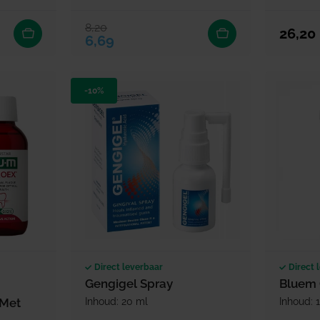
8,20
Verkoopprijs
Normale prijs
Normale
26,20
6,69
-10%
Direct leverbaar
Direct 
Gengigel Spray
Bluem 
 Met
Inhoud: 20 ml
Inhoud: 