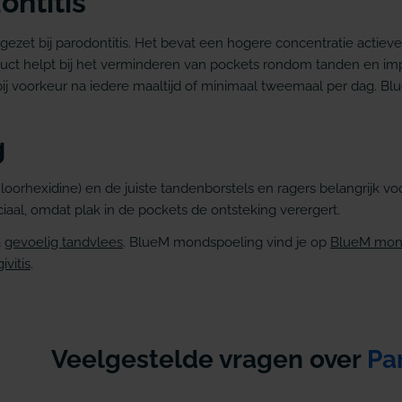
ontitis
ngezet bij parodontitis. Het bevat een hogere concentratie acti
t helpt bij het verminderen van pockets rondom tanden en impla
j voorkeur na iedere maaltijd of minimaal tweemaal per dag. Blu
g
orhexidine) en de juiste tandenborstels en ragers belangrijk voo
iaal, omdat plak in de pockets de ontsteking verergert.
a
gevoelig tandvlees
. BlueM mondspoeling vind je op
BlueM mon
ivitis
.
Veelgestelde vragen over
Pa