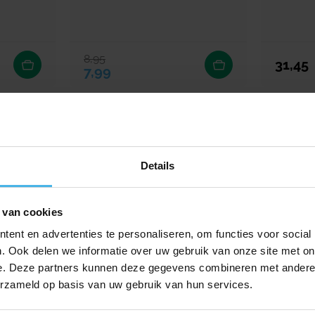
8,95
Verkoopprijs
Normale prijs
Normale
31,45
7,99
Details
 van cookies
ent en advertenties te personaliseren, om functies voor social
. Ook delen we informatie over uw gebruik van onze site met on
e. Deze partners kunnen deze gegevens combineren met andere i
erzameld op basis van uw gebruik van hun services.
Direct leverbaar
Gum Paroex Tandpasta