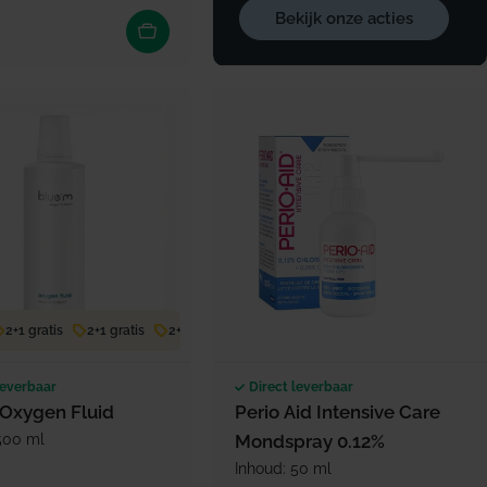
Bekijk onze acties
prijs
 prijs
2+1 gratis
2+1 gratis
2+1 gratis
2+1 gratis
2+1 gratis
leverbaar
Direct leverbaar
Oxygen Fluid
Perio Aid Intensive Care
500 ml
Mondspray 0.12%
Inhoud: 50 ml