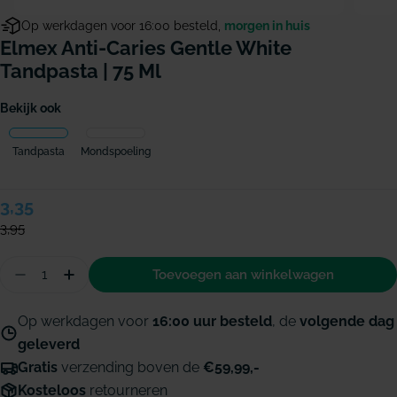
Op werkdagen voor 16:00 besteld,
morgen in huis
Elmex Anti-Caries Gentle White
Tandpasta | 75 Ml
Bekijk ook
Tandpasta
Mondspoeling
Verkoopprijs
3,35
Normale
prijs
3,95
Hoeveelheid
Toevoegen aan winkelwagen
Aantal verminderen voor Elmex Anti-Caries gentl
Hoeveelheid verhogen voor Elmex Anti-Cari
Op werkdagen voor
16:00 uur besteld
, de
volgende dag
geleverd
Gratis
verzending boven de
€59,99,-
Kosteloos
retourneren