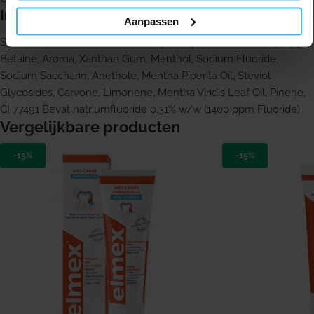
Ingrediënten:
Aanpassen
Sodium Bicarbonate 67% w/w, Aqua, Glycerin, Cocamidopropyl
Betaine, Aroma, Xanthan Gum, Menthol, Sodium Fluoride,
Sodium Saccharin, Anethole, Mentha Piperita Oil, Steviol
Glycosides, Carvone, Limonene, Mentha Viridis Leaf Oil, Pinene,
CI 77491 Bevat natriumfluoride 0.31% w/w (1400 ppm Fluoride)
Vergelijkbare producten
-15%
-15%