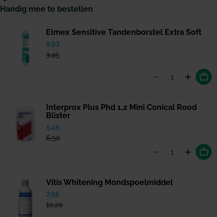
Handig mee te bestellen
Elmex Sensitive Tandenborstel Extra Soft
Verkoopprijs
2,93
Normale
prijs
3,45
Aantal vermind
Hoevee
Interprox Plus Phd 1,2 Mini Conical Rood
Blister
Verkoopprijs
5,45
Normale
prijs
6,50
Aantal vermind
Hoeveel
Vitis Whitening Mondspoelmiddel
Verkoopprijs
7,95
Normale
prijs
10,20