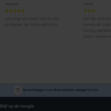
Hengelo
Mierlo
Levering was super snel en alle
Het zijn uitstek
producten zijn netjes geleverd.
werkte de code 
korting daardoo
anders waren he
Op werkdagen voor
16:00
besteld,
morgen
in huis
Blijf op de hoogte