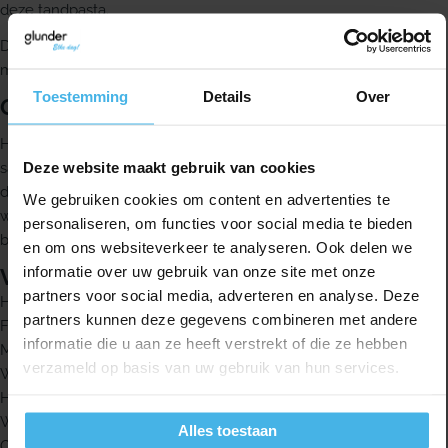
deze tandpasta.
Deze tandpasta is goed te combineren met de Elmex anti-cariës
mondspoeling.
Toestemming
Details
Over
Over Elmex
Het researchteam van Elmex ontwikkelt de producten in
Deze website maakt gebruik van cookies
samenwerking met tandheelkundig wetenschappers. Daarbij is
de werkzaamheid van de individuele ingrediënten
We gebruiken cookies om content en advertenties te
wetenschappelijk bewezen en zijn ook de productvoordelen
personaliseren, om functies voor social media te bieden
bevestigd.
en om ons websiteverkeer te analyseren. Ook delen we
informatie over uw gebruik van onze site met onze
Voordelen
partners voor social media, adverteren en analyse. Deze
Helpt beschermen tegen cariës
partners kunnen deze gegevens combineren met andere
Fluoride brengt een beschermende laag aan op de tanden
informatie die u aan ze heeft verstrekt of die ze hebben
Maakt tanden meer weerbaar tegen tandbederf
verzameld op basis van uw gebruik van hun services.
Werkt effectief tegen tandplak
Helpt het tandvlees te beschermen
Whitening formule verwijdert tandvlekken
Alles toestaan
Ondersteunt het herstel van de natuurlijke witte kleur