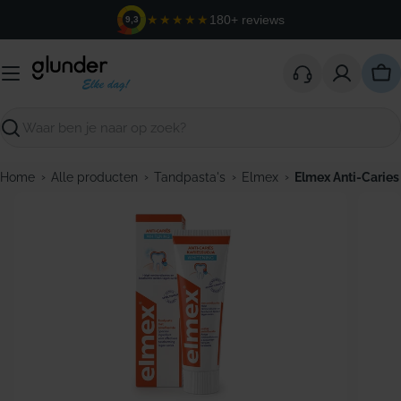
Ga
★★★★★
180+ reviews
9,3
naar
de
inhoud
Win
Zoeken
›
›
›
›
Home
Alle producten
Tandpasta's
Elmex
Elmex Anti-Caries
Open media 0 in modaal venster
Open m