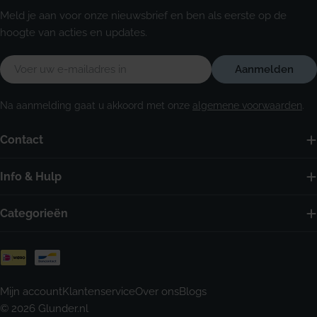
Meld je aan voor onze nieuwsbrief en ben als eerste op de
hoogte van acties en updates.
E-
Aanmelden
mail
Na aanmelding gaat u akkoord met onze
algemene voorwaarden
.
Contact
Info & Hulp
Categorieën
Betaalmethoden
Mijn account
Klantenservice
Over ons
Blogs
© 2026
Glunder.nl