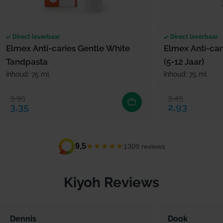
Direct leverbaar
Direct leverbaar
Elmex Anti-caries Gentle White
Elmex Anti-car
Tandpasta
(5-12 Jaar)
Inhoud: 75 ml
Inhoud: 75 ml
3,95
3,45
Verkoopprijs
Normale prijs
Verkoopprijs
Normale prijs
3,35
2,93
★★★★★
9,5
1309 reviews
Kiyoh Reviews
Dennis
Dook