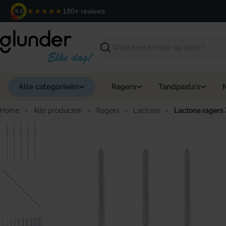
Ga
★★★★★
180+ reviews
9,3
naar
de
inhoud
Zoeken
Alle categorieën
Ragers
Tandpasta's
Home
›
Alle producten
›
Ragers
›
Lactona
›
Lactona ragers 