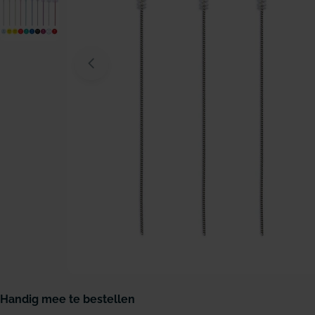
Open media 0 in modaal venster
Handig mee te bestellen