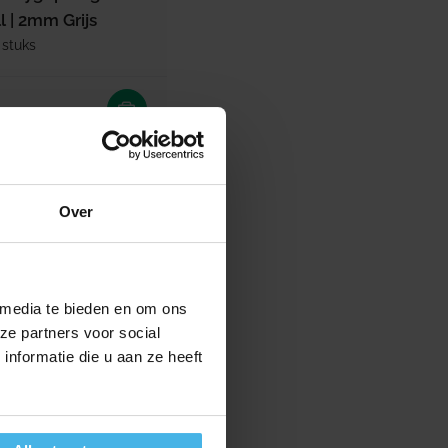
 | 2mm Grijs
 stuks
rijs
Over
 media te bieden en om ons
ze partners voor social
nformatie die u aan ze heeft