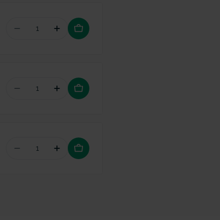
Aantal verminderen voor Lactona houders voor 
Hoeveelheid verhogen voor Lactona ho
Aantal verminderen voor Lactona tandenborstel 
Hoeveelheid verhogen voor Lactona ta
Aantal verminderen voor Lactona Duo-Active disc
Hoeveelheid verhogen voor Lactona Duo