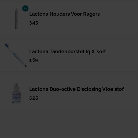
Lactona Houders Voor Ragers
Normale
3,45
prijs
Lactona Tandenborstel Iq X-soft
Normale
1,69
prijs
Lactona Duo-active Disclosing Vloeistof
Normale
5,95
prijs