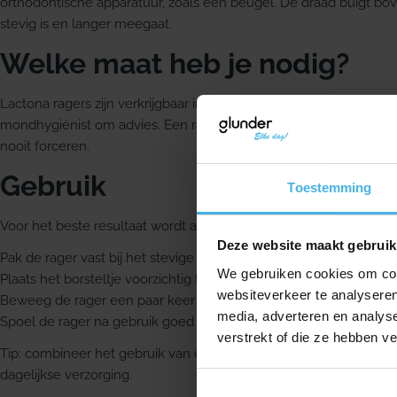
orthodontische apparatuur, zoals een beugel. De draad buigt bov
stevig is en langer meegaat.
Welke maat heb je nodig?
Lactona ragers zijn verkrijgbaar in verschillende maten. Twijfel je
mondhygiënist om advies. Een rager moet met lichte weerstand
nooit forceren.
Gebruik
Toestemming
Voor het beste resultaat wordt aangeraden om de Lactona ragers
Deze website maakt gebruik
Pak de rager vast bij het stevige handvat.
We gebruiken cookies om cont
Plaats het borsteltje voorzichtig tussen je tanden of kiezen, zo di
websiteverkeer te analyseren
Beweeg de rager een paar keer horizontaal heen en weer.
media, adverteren en analys
Spoel de rager na gebruik goed af onder de kraan en laat hem d
verstrekt of die ze hebben v
Tip: combineer het gebruik van deze Lactona ragers met een goe
dagelijkse verzorging.