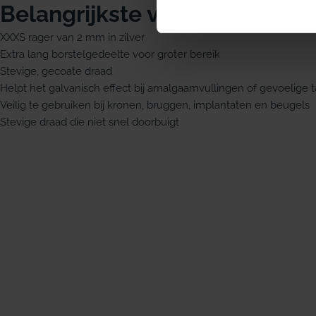
Belangrijkste voordelen
XXXS rager van 2 mm in zilver
Extra lang borstelgedeelte voor groter bereik
Stevige, gecoate draad
Helpt het galvanisch effect bij amalgaamvullingen of gevoelige
Veilig te gebruiken bij kronen, bruggen, implantaten en beugels
Stevige draad die niet snel doorbuigt