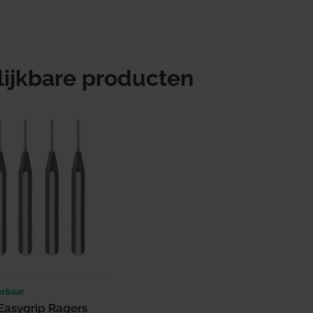
lijkbare producten
erbaar
Easygrip Ragers