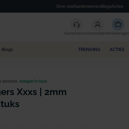
Over ons
Klantenservice
Blogs
Acties
Winke
Klantenservice
Aanmelden
Winkelwagen
Blogs
TRENDING
ACTIES
0 besteld,
morgen in huis
ers Xxxs | 2mm
Stuks