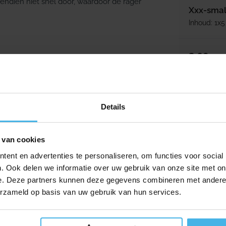
endien niet snel door, waardoor de rager
Xxx-small
Inhoud: 1x5
Normale p
2,09
 over de juiste maat, vraag dan je tandarts of
 tussen je tanden passen, maar je mag hem
Details
 dagelijks te gebruiken.
 van cookies
ent en advertenties te personaliseren, om functies voor social
cht mogelijk bij het tandvlees.
. Ook delen we informatie over uw gebruik van onze site met on
e. Deze partners kunnen deze gegevens combineren met andere i
rogen.
erzameld op basis van uw gebruik van hun services.
de fluoridetandpasta als onderdeel van je