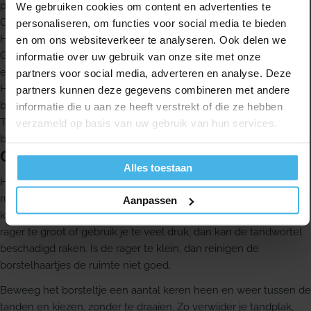
passende maat beschikbaar
We gebruiken cookies om content en advertenties te
Ook zeer kleine interdentale ruimten zijn goed bereikbaar
personaliseren, om functies voor social media te bieden
Het praktische handvat is gebruiksvriendelijk
en om ons websiteverkeer te analyseren. Ook delen we
Gecoat ijzerdraadje ter bescherming van elementen, vullingen
informatie over uw gebruik van onze site met onze
en implantaten
partners voor social media, adverteren en analyse. Deze
Hygiënisch beschermkapje om de rager gemakkelijk op te
partners kunnen deze gegevens combineren met andere
bergen en mee te nemen
informatie die u aan ze heeft verstrekt of die ze hebben
Tynex© borstelhaartjes in twee kleuren helpen tandplaque en
verzameld op basis van uw gebruik van hun services.
bloeding te detecteren
Gebruik
Alles toestaan
Het is belangrijk dat je de juiste maat kiest voor elke interdentale
ruimte. Het borsteltje moet gemakkelijk tussen de tanden en
Aanpassen
kiezen kunnen komen, met een klein beetje tegendruk. Is de
rager te groot of gebruik je te veel druk, dan kan de tandwortel
beschadigd raken. Is de rager te klein, dan reinigen de
borstelhaartjes de ruimte niet goed.
Beweeg het borsteltje een aantal keren heen en weer tussen de
tanden en kiezen, zonder te draaien. Zo verwijder je tandplak,