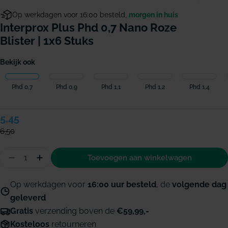
Op werkdagen voor 16:00 besteld,
morgen in huis
Interprox Plus Phd 0,7 Nano Roze
Blister | 1x6 Stuks
Bekijk ook
Phd 0,7
Phd 0,9
Phd 1,1
Phd 1,2
Phd 1,4
Verkoopprijs
5,45
Normale
prijs
6,50
Hoeveelheid
Toevoegen aan winkelwagen
Aantal verminderen voor Interprox Plus PHD 0,7 Na
Hoeveelheid verhogen voor Interprox Plus P
Op werkdagen voor
16:00 uur besteld
, de
volgende dag
geleverd
Gratis
verzending boven de
€59,99,-
Kosteloos
retourneren