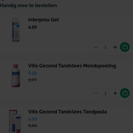
Handig mee te bestellen
Interprox Gel
Normale
4,59
prijs
Aantal vermind
Hoevee
Vitis Gezond Tandvlees Mondspoeling
Verkoopprijs
6,59
Normale
prijs
9,20
Aantal vermin
Hoevee
Vitis Gezond Tandvlees Tandpasta
Verkoopprijs
4,99
Normale
prijs
6,80