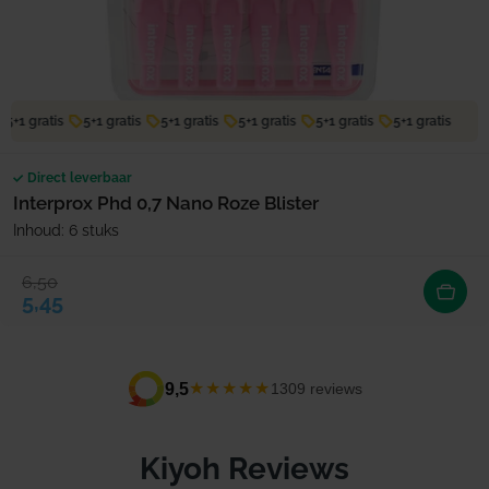
5+1 gratis
5+1 gratis
5+1 gratis
5+1 gratis
5+1 gratis
5+1 gratis
Direct leverbaar
Interprox Phd 0,7 Nano Roze Blister
Inhoud: 6 stuks
6,50
Verkoopprijs
Normale prijs
5,45
★★★★★
9,5
1309 reviews
Kiyoh Reviews