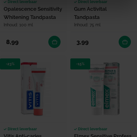
Direct leverbaar
Direct leverbaar
Opalescence Sensitivity
Gum Activital
Whitening Tandpasta
Tandpasta
Inhoud: 100 ml
Inhoud: 75 ml
Normale prijs
Normale prijs
8,99
3,99
-23%
-15%
Direct leverbaar
Direct leverbaar
Vitis Anti-caries
Elmex Sensitive Profess.