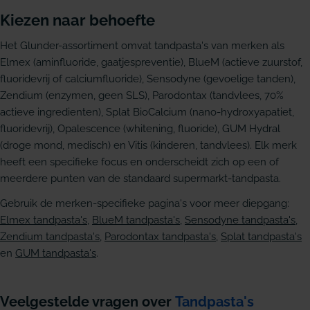
Kiezen naar behoefte
Het Glunder-assortiment omvat tandpasta's van merken als
Elmex (aminfluoride, gaatjespreventie), BlueM (actieve zuurstof,
fluoridevrij of calciumfluoride), Sensodyne (gevoelige tanden),
Zendium (enzymen, geen SLS), Parodontax (tandvlees, 70%
actieve ingredienten), Splat BioCalcium (nano-hydroxyapatiet,
fluoridevrij), Opalescence (whitening, fluoride), GUM Hydral
(droge mond, medisch) en Vitis (kinderen, tandvlees). Elk merk
heeft een specifieke focus en onderscheidt zich op een of
meerdere punten van de standaard supermarkt-tandpasta.
Gebruik de merken-specifieke pagina's voor meer diepgang:
Elmex tandpasta's
,
BlueM tandpasta's
,
Sensodyne tandpasta's
,
Zendium tandpasta's
,
Parodontax tandpasta's
,
Splat tandpasta's
en
GUM tandpasta's
.
Veelgestelde vragen over
Tandpasta's