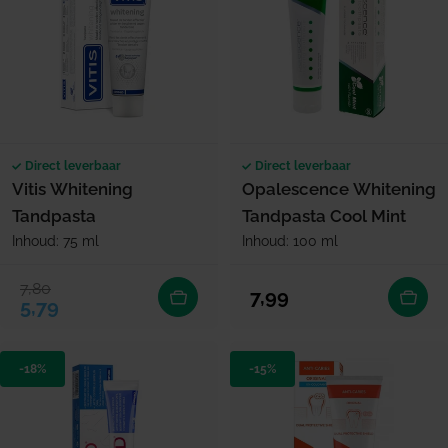
Direct leverbaar
Direct leverbaar
Vitis Whitening
Opalescence Whitening
Tandpasta
Tandpasta Cool Mint
Inhoud: 75 ml
Inhoud: 100 ml
7,80
Verkoopprijs
Normale prijs
Normale prijs
7,99
5,79
-18%
-15%