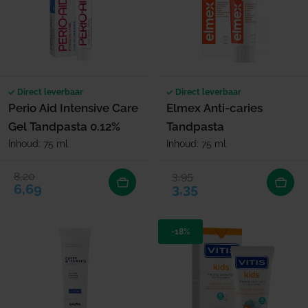
Direct leverbaar
Direct leverbaar
Perio Aid Intensive Care
Elmex Anti-caries
Gel Tandpasta 0.12%
Tandpasta
Inhoud: 75 ml
Inhoud: 75 ml
8,20
3,95
Verkoopprijs
Normale prijs
Verkoopprijs
Normale prijs
6,69
3,35
-18%