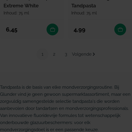
Extreme White
Tandpasta
Inhoud: 75 ml
Inhoud: 75 ml
Normale prijs
Normale prijs
6,45
4,99
1
2
3
Volgende
Tandpasta is de basis van elke mondverzorgingsroutine. Bij
Glunder vind je geen gewoon supermarktassortiment, maar een
zorgvuldig samengestelde selectie tandpasta's die worden
aanbevolen door tandartsen en mondverzorgingsprofessionals.
Van innovatieve fluoridevrije formules tot wetenschappelijk
onderbouwde glazuurbeschermers: voor elk
mondverzorgingsdoel is er een passende keuze.