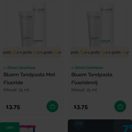
 gratis
2+1 gratis
2+1 gratis
2+1 gratis
2+1 gratis
2+1 gratis
2+1 gratis
2+1 gratis
2+1 gratis
2+1 
Direct leverbaar
Direct leverbaar
Bluem Tandpasta Met
Bluem Tandpasta
Fluoride
Fluoridevrij
Inhoud: 75 ml
Inhoud: 75 ml
Normale prijs
Normale prijs
13,75
13,75
-26%