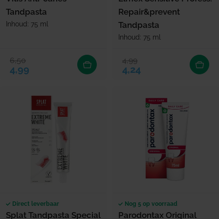
Tandpasta
Repair&prevent
Inhoud: 75 ml
Tandpasta
Inhoud: 75 ml
6,50
4,99
Verkoopprijs
Normale prijs
Verkoopprijs
Normale prijs
4,99
4,24
Direct leverbaar
Nog 5 op voorraad
Splat Tandpasta Special
Parodontax Original