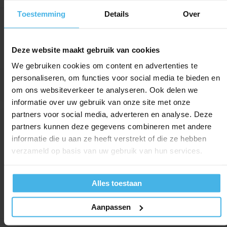
Toestemming
Details
Over
Direct leverbaar
Direct leverbaar
Vitis Orthodontic
Splat Tandpasta
Tandpasta
Professional Biocalcium
Deze website maakt gebruik van cookies
Inhoud: 75 ml
Inhoud: 100 ml
We gebruiken cookies om content en advertenties te
personaliseren, om functies voor social media te bieden en
6,45
Verkoopprijs
Normale prijs
Normale prijs
4,95
4,85
om ons websiteverkeer te analyseren. Ook delen we
informatie over uw gebruik van onze site met onze
partners voor social media, adverteren en analyse. Deze
partners kunnen deze gegevens combineren met andere
informatie die u aan ze heeft verstrekt of die ze hebben
verzameld op basis van uw gebruik van hun services.
Alles toestaan
Aanpassen