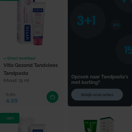
Direct leverbaar
Vitis Gezond Tandvlees
Tandpasta
Opzoek naar Tandpasta's
Inhoud: 75 ml
met korting?
6,80
Bekijk onze acties
Verkoopprijs
Normale prijs
4,99
-25%