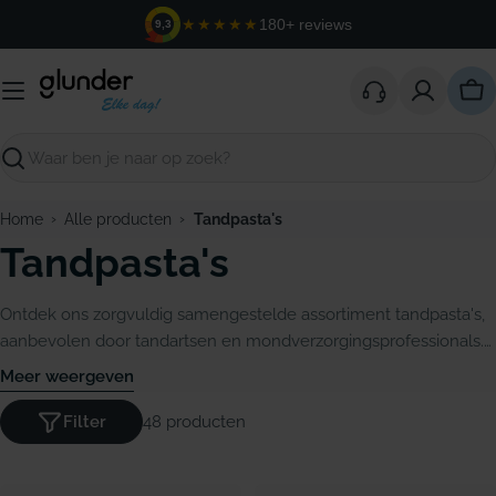
Ga
★★★★★
180+ reviews
9,3
naar
de
inhoud
Win
Zoeken
›
›
Home
Alle producten
Tandpasta's
Tandpasta's
Ontdek ons zorgvuldig samengestelde assortiment tandpasta's,
aanbevolen door tandartsen en mondverzorgingsprofessionals.
Van glazuurbescherming en gevoelige tanden tot whitening en
Meer weergeven
fluoridevrije formules, voor elk mondverzorgingsdoel de juiste
keuze.
Filter
48 producten