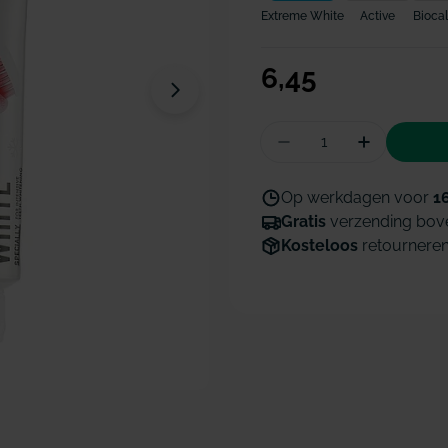
Extreme White
Active
Bioca
Normale
6,45
Open media 1 in modaal venster
prijs
Hoeveelheid
Aantal verminderen
Hoeveelhe
Op werkdagen voor
1
Gratis
verzending bov
Kosteloos
retournere