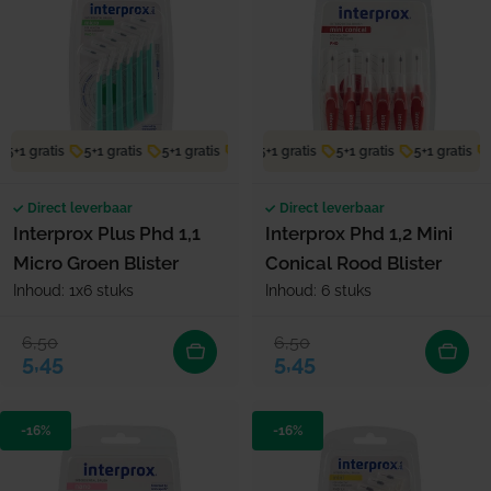
5+1 gratis
5+1 gratis
5+1 gratis
5+1 gratis
5+1 gratis
5+1 gratis
5+1 gratis
5+1 gratis
5+1 gratis
5
Direct leverbaar
Direct leverbaar
Interprox Plus Phd 1,1
Interprox Phd 1,2 Mini
Micro Groen Blister
Conical Rood Blister
Inhoud: 1x6 stuks
Inhoud: 6 stuks
6,50
6,50
Verkoopprijs
Normale prijs
Verkoopprijs
Normale prijs
5,45
5,45
-16%
-16%