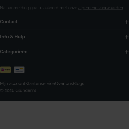
Na aanmelding gaat u akkoord met onze
algemene voorwaarden
.
Contact
Info & Hulp
Categorieën
Betaalmethoden
Mijn account
Klantenservice
Over ons
Blogs
© 2026
Glunder.nl