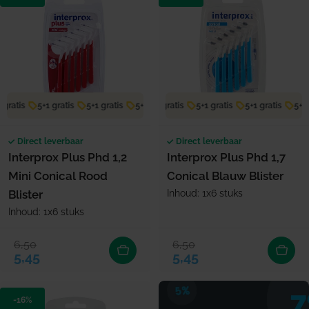
gratis
5+1 gratis
5+1 gratis
5+1 gratis
5+1 gratis
5+1 gratis
5+1 gratis
5+1 gratis
5+1 gratis
5+1 g
Direct leverbaar
Direct leverbaar
Interprox Plus Phd 1,2
Interprox Plus Phd 1,7
Mini Conical Rood
Conical Blauw Blister
Blister
Inhoud: 1x6 stuks
Inhoud: 1x6 stuks
6,50
6,50
Verkoopprijs
Normale prijs
Verkoopprijs
Normale prijs
5,45
5,45
-16%