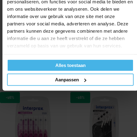
personaliseren, om functies voor social media te bieden en
om ons websiteverkeer te analyseren. Ook delen we
informatie over uw gebruik van onze site met onze
5+1 gratis
5+1 gratis
5+1 gratis
5+1 gratis
5+1 gratis
5+1 gratis
5+1 gratis
5+1 gratis
5+1 gratis
5
partners voor social media, adverteren en analyse. Deze
partners kunnen deze gegevens combineren met andere
Direct leverbaar
Direct leverbaar
informatie die u aan ze heeft verstrekt of die ze hebben
Interprox Phd 1,7
Interprox Phd 1,1 Micro
verzameld op basis van uw gebruik van hun services.
Conical Blauw Blister
Groen Blister
Inhoud: 6 stuks
Inhoud: 6 stuks
Alles toestaan
6,50
6,50
Verkoopprijs
Normale prijs
Verkoopprijs
Normale prijs
5,45
5,45
Aanpassen
-16%
-16%