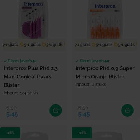
5+1 gratis
5+1 gratis
5+1 gratis
5+1 gratis
5+1 gratis
5+1 gratis
5+1 gratis
5+1 gratis
5+1 gratis
5
Direct leverbaar
Direct leverbaar
Interprox Plus Phd 2,3
Interprox Phd 0,9 Super
Maxi Conical Paars
Micro Oranje Blister
Blister
Inhoud: 6 stuks
Inhoud: 1x4 stuks
6,50
6,50
Verkoopprijs
Normale prijs
Verkoopprijs
Normale prijs
5,45
5,45
-16%
-16%