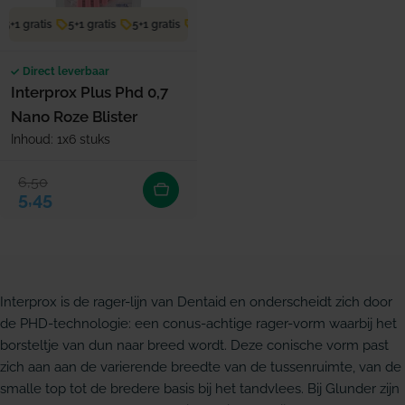
5+1 gratis
5+1 gratis
5+1 gratis
5+1 gratis
5+1 gratis
5+1 gratis
Direct leverbaar
Interprox Plus Phd 0,7
Nano Roze Blister
Inhoud: 1x6 stuks
6,50
Verkoopprijs
Normale prijs
5,45
Interprox is de rager-lijn van Dentaid en onderscheidt zich door
de PHD-technologie: een conus-achtige rager-vorm waarbij het
borsteltje van dun naar breed wordt. Deze conische vorm past
zich aan aan de varierende breedte van de tussenruimte, van de
smalle top tot de bredere basis bij het tandvlees. Bij Glunder zijn