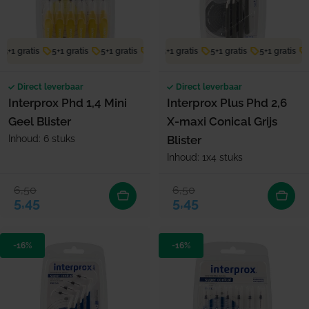
5+1 gratis
5+1 gratis
5+1 gratis
5+1 gratis
5+1 gratis
5+1 gratis
5+1 gratis
5+1 gratis
5+1 gratis
5
Direct leverbaar
Direct leverbaar
Interprox Phd 1,4 Mini
Interprox Plus Phd 2,6
Geel Blister
X-maxi Conical Grijs
Inhoud: 6 stuks
Blister
Inhoud: 1x4 stuks
6,50
6,50
Verkoopprijs
Normale prijs
Verkoopprijs
Normale prijs
5,45
5,45
-16%
-16%