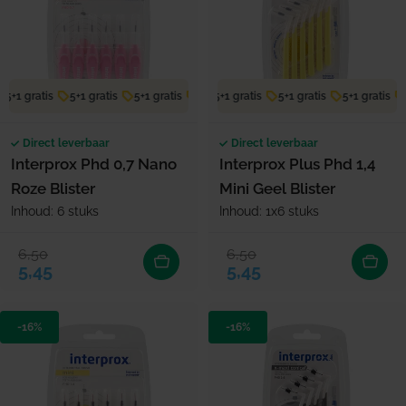
5+1 gratis
5+1 gratis
5+1 gratis
5+1 gratis
5+1 gratis
5+1 gratis
5+1 gratis
5+1 gratis
5+1 gratis
5
Direct leverbaar
Direct leverbaar
Interprox Phd 0,7 Nano
Interprox Plus Phd 1,4
Roze Blister
Mini Geel Blister
Inhoud: 6 stuks
Inhoud: 1x6 stuks
6,50
6,50
Verkoopprijs
Normale prijs
Verkoopprijs
Normale prijs
5,45
5,45
-16%
-16%