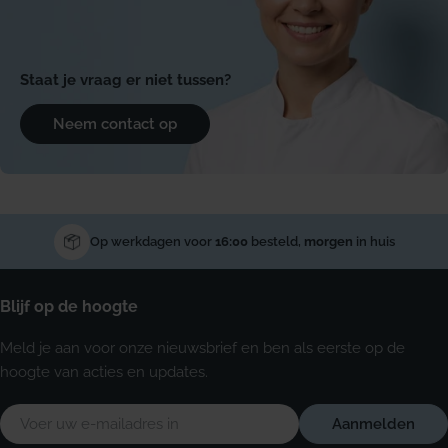
Staat je vraag er niet tussen?
Neem contact op
Op werkdagen voor
16:00
besteld,
morgen
in huis
Blijf op de hoogte
Meld je aan voor onze nieuwsbrief en ben als eerste op de
hoogte van acties en updates.
E-
Aanmelden
mail