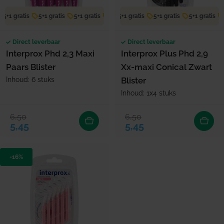
5+1 gratis
5+1 gratis
5+1 gratis
5+1 gratis
5+1 gratis
5+1 gratis
5+1 gratis
5+1 gratis
5+1 gratis
5
Direct leverbaar
Direct leverbaar
Interprox Phd 2,3 Maxi
Interprox Plus Phd 2,9
Paars Blister
Xx-maxi Conical Zwart
Inhoud: 6 stuks
Blister
Inhoud: 1x4 stuks
6,50
6,50
Verkoopprijs
Normale prijs
Verkoopprijs
Normale prijs
5,45
5,45
-16%