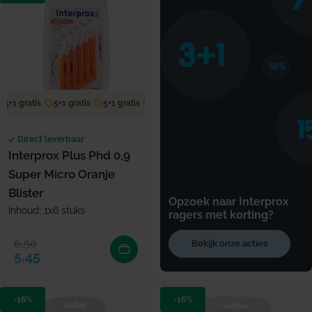
5+1 gratis
5+1 gratis
5+1 gratis
5+1 gratis
5+1 gratis
5+1 gratis
Direct leverbaar
Interprox Plus Phd 0,9
Super Micro Oranje
Blister
Opzoek naar Interprox
Inhoud: 1x6 stuks
ragers met korting?
6,50
Bekijk onze acties
Verkoopprijs
Normale prijs
5,45
-16%
-16%