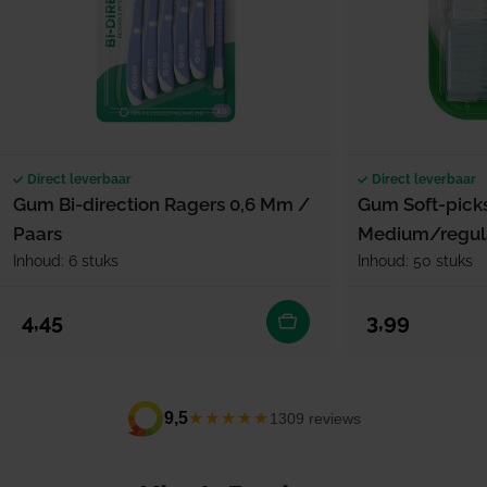
Direct leverbaar
Direct leverbaar
Gum Bi-direction Ragers 0,6 Mm /
Gum Soft-picks
Paars
Medium/regula
Inhoud: 6 stuks
Inhoud: 50 stuks
Normale prijs
Normale prijs
4,45
3,99
★★★★★
9,5
1309 reviews