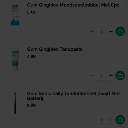
Gum Gingidex Mondspoelmiddel Met Cpc
Normale
5,19
prijs
Aantal vermin
Hoevee
Gum Gingidex Tandpasta
Normale
4,99
prijs
Aantal vermin
Hoevee
Gum Sonic Daily Tandenborstel Zwart Met
Batterij
Normale
9,89
prijs
Aantal vermind
Hoevee