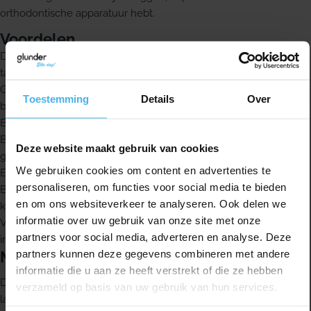
orthodontische apparatuur hebt.
Voordelen
Driehoekig gevormde borstelhaartjes verwijderen tot 25% meer
tandplak dan een standaard borsteltje met ronde haartjes
Gecoat draad zorgt voor meer comfort en helpt het tandvlees te
Toestemming
Details
Over
beschermen
Borstelhaartjes met antibacteriële bescherming
Beschermkapje houdt het borsteltje schoon tussen de
Deze website maakt gebruik van cookies
gebruiksmomenten
We gebruiken cookies om content en advertenties te
Ergonomische anti-slip grip voor comfort en controle
personaliseren, om functies voor social media te bieden
Buigzame hals, tot 90° te buigen, om makkelijker bij de achterste
en om ons websiteverkeer te analyseren. Ook delen we
kiezen te komen
informatie over uw gebruik van onze site met onze
Verkrijgbaar in 9 verschillende maten, passend bij verschillende
partners voor social media, adverteren en analyse. Deze
interdentale ruimtes
partners kunnen deze gegevens combineren met andere
Maat en kleur
informatie die u aan ze heeft verstrekt of die ze hebben
Deze uitvoering heeft een dikte van 0,6 mm en de kleur
verzameld op basis van uw gebruik van hun services.
lavendel.