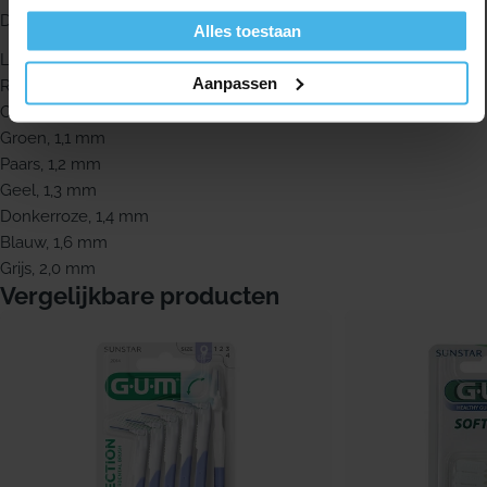
De GUM Trav-Ler ragers zijn er in de volgende maten:
Alles toestaan
Lila, 0,6 mm
Aanpassen
Rood, 0,8 mm
Oranje, 0,9 mm
Groen, 1,1 mm
Paars, 1,2 mm
Geel, 1,3 mm
Donkerroze, 1,4 mm
Blauw, 1,6 mm
Grijs, 2,0 mm
Vergelijkbare producten