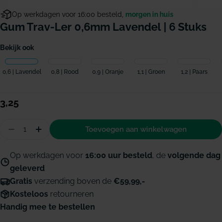
Op werkdagen voor 16:00 besteld,
morgen in huis
Gum Trav-Ler 0,6mm Lavendel | 6 Stuks
Bekijk ook
0,6 | Lavendel
0,8 | Rood
0,9 | Oranje
1,1 | Groen
1,2 | Paars
Normale
3,25
prijs
Hoeveelheid
Toevoegen aan winkelwagen
Aantal verminderen voor GUM Trav-Ler 0,6mm la
Hoeveelheid verhogen voor GUM Trav-Ler
Op werkdagen voor
16:00 uur besteld
, de
volgende dag
geleverd
Gratis
verzending boven de
€59,99,-
Kosteloos
retourneren
Handig mee te bestellen