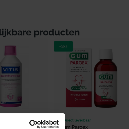
lijkbare producten
-30%
erbaar
Direct leverbaar
zond Tandvlees
Gum Paroex