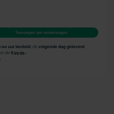
Toevoegen aan winkelwagen
n voor Gengigel mondspoeling
id verhogen voor Gengigel mondspoeling
6:00 uur besteld
, de
volgende dag geleverd
en de
€59,99,-
n