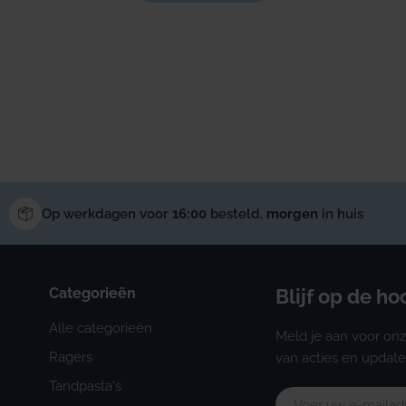
Op werkdagen voor
16:00
besteld,
morgen
in huis
Categorieën
Blijf op de h
Alle categorieën
Meld je aan voor onz
Ragers
van acties en update
Tandpasta's
E-