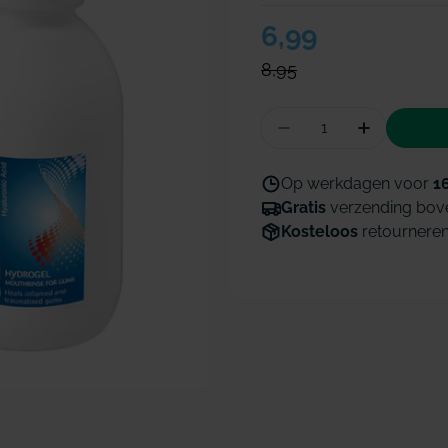
Verkoopprijs
6,99
Normale
prijs
8,95
Hoeveelheid
Aantal vermindere
Hoeveelhe
Op werkdagen voor
1
Gratis
verzending bov
Kosteloos
retournere