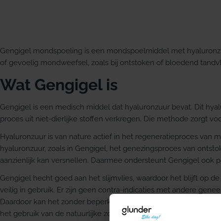
Gengigel mondspoeling is een mondspoelmiddel met hyaluronzuu
of gevoelig mondweefsel, zoals bij ontstoken of bloedend tandv
Wat Gengigel is
Gengigel is een medisch middel dat hyaluronzuur bevat. Dit hya
proces uit niet-dierlijke stoffen verkregen. Die methode zorgt v
Hyaluronzuur is van nature actief in het regeneratieproces van 
hyaluronzuur, zoals in Gengigel, het genezingsproces van ontst
aanzienlijk kan versnellen. Daarmee ondersteunt Gengigel ook 
Gengigel hecht goed aan het slijmvlies, waardoor het blijft op de
veilig in gebruik. Er zijn geen contra-indicaties met andere ge
Daardoor kan het zonder beperkingen worden gebruikt door ki
het gebruik van de natuurlijke zoetstof xylitol is Gengigel ook ges