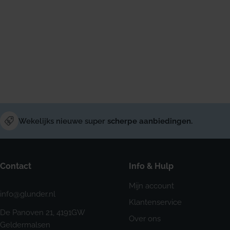
Wekelijks nieuwe super
scherpe aanbiedingen.
Contact
Info & Hulp
Mijn account
info@glunder.nl
Klantenservice
De Panoven 21, 4191GW
Over ons
Geldermalsen