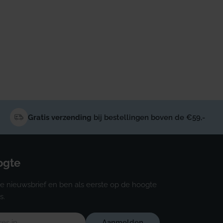
Gratis verzending
bij bestellingen boven de €59,-
oogte
e nieuwsbrief en ben als eerste op de hoogte
s.
Aanmelden