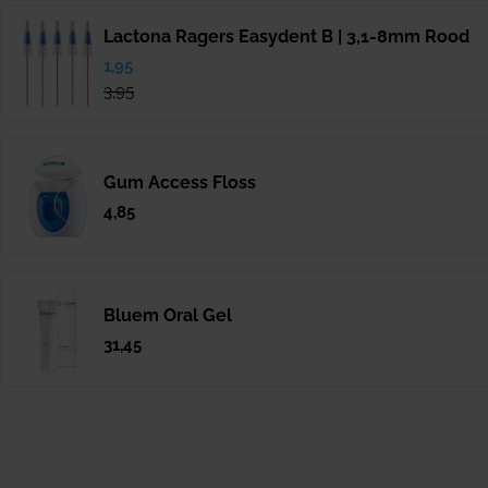
Lactona Ragers Easydent B | 3,1-8mm Rood
Verkoopprijs
1,95
Normale
prijs
3,95
Gum Access Floss
Normale
4,85
prijs
Bluem Oral Gel
Normale
31,45
prijs