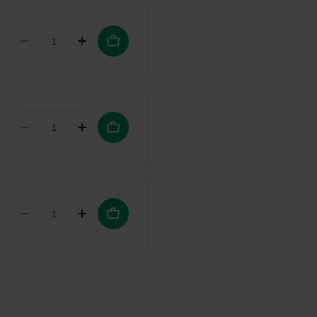
Aantal verminderen voor Lactona ragers Easyde
Hoeveelheid verhogen voor Lactona ra
Aantal verminderen voor GUM Access Floss
Hoeveelheid verhogen voor GUM Acces
Aantal verminderen voor Bluem Oral gel
Hoeveelheid verhogen voor Bluem Oral