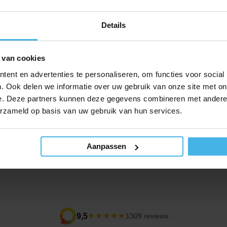
Mondspo
Inhoud: 50
Details
9,20
Verkooppr
Normale p
 van cookies
6,59
ent en advertenties te personaliseren, om functies voor social
 door gebitsprothesen
. Ook delen we informatie over uw gebruik van onze site met on
ikt kan zijn
e. Deze partners kunnen deze gegevens combineren met andere i
erzameld op basis van uw gebruik van hun services.
s op gevoelig en ontstoken tandvlees groter
kunnen worden teruggedrongen
Aanpassen
ndvlees wordt hersteld
★★★★★
9,5
1309 reviews