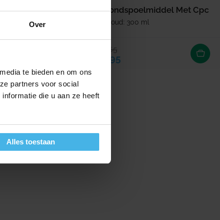
eling
Mondspoelmiddel Met Cpc
0 ml
Inhoud: 300 ml
Over
5,65
ijs
rijs
Verkoopprijs
Normale prijs
3,95
 media te bieden en om ons
ze partners voor social
nformatie die u aan ze heeft
Alles toestaan