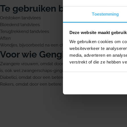
Te gebruiken bij
Toestemming
Ontstoken tandvlees
Bloedend tandvlees
Terugtrekkend tandvlees
Deze website maakt gebruik
Aften
We gebruiken cookies om cont
Wondjes, bijvoorbeeld na een chirurgische ingreep, extractie of
websiteverkeer te analyseren
Voor wie Gengigel extra gesch
media, adverteren en analys
verstrekt of die ze hebben v
Zwangere vrouwen, omdat door hormonale veranderingen de kan
is, ook wel zwangerschaps-gingivitis
Diabetici, omdat door een betere doorbloeding ontstekingen 
Rokers, omdat door een betere doorbloeding de balans in het ta