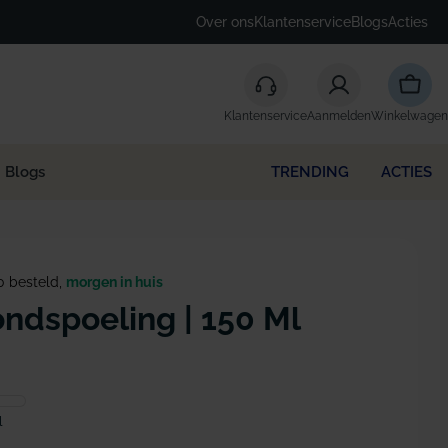
Over ons
Klantenservice
Blogs
Acties
Winke
Klantenservice
Aanmelden
Winkelwagen
Blogs
TRENDING
ACTIES
0 besteld,
morgen in huis
ndspoeling | 150 Ml
l