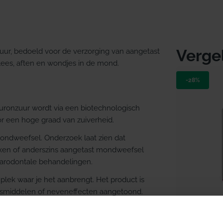
Verge
r, bedoeld voor de verzorging van aangetast
lees, aften en wondjes in de mond.
-28%
luronzuur wordt via een biotechnologisch
oor een hoge graad van zuiverheid.
mondweefsel. Onderzoek laat zien dat
oken of anderszins aangetast mondweefsel
parodontale behandelingen.
 plek waar je het aanbrengt. Het product is
neesmiddelen of neveneffecten aangetoond.
nderen, zwangere vrouwen en ouderen. Door
Direct lev
chikt voor diabetici.
Vitis Ge