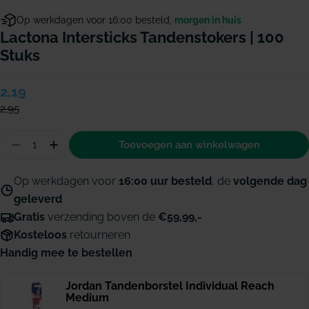
Op werkdagen voor 16:00 besteld,
morgen in huis
Lactona Intersticks Tandenstokers | 100
Stuks
Verkoopprijs
2,19
Normale
prijs
2,95
Hoeveelheid
Toevoegen aan winkelwagen
Aantal verminderen voor Lactona Intersticks tan
Hoeveelheid verhogen voor Lactona Inters
Op werkdagen voor
16:00 uur besteld
, de
volgende dag
geleverd
Gratis
verzending boven de
€59,99,-
Kosteloos
retourneren
Handig mee te bestellen
Jordan Tandenborstel Individual Reach
Medium