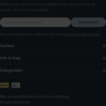
Meld je aan voor onze nieuwsbrief en ben als eerste op de
hoogte van acties en updates.
E-
Aanmelden
mail
Na aanmelding gaat u akkoord met onze
algemene voorwaarden
.
Contact
Info & Hulp
Categorieën
Betaalmethoden
Mijn account
Klantenservice
Over ons
Blogs
© 2026
Glunder.nl