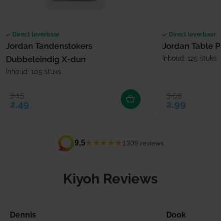
Direct leverbaar
Direct leverbaar
Jordan Tandenstokers
Jordan Table 
Dubbeleindig X-dun
Inhoud: 125 stuks
Inhoud: 105 stuks
3,15
3,59
Verkoopprijs
Normale prijs
Verkoopprijs
Normale prijs
2,49
2,99
★★★★★
9,5
1309 reviews
Kiyoh Reviews
Dennis
Dook