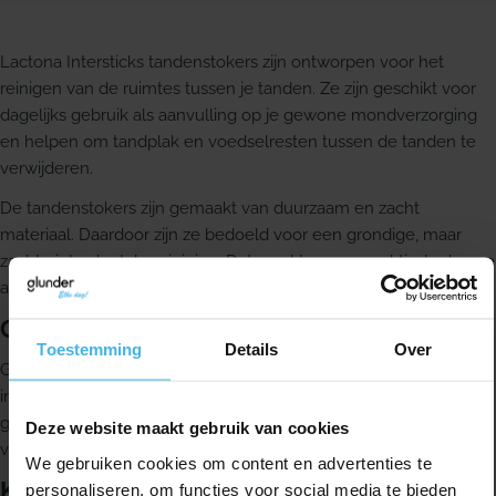
Lactona Intersticks tandenstokers zijn ontworpen voor het
reinigen van de ruimtes tussen je tanden. Ze zijn geschikt voor
dagelijks gebruik als aanvulling op je gewone mondverzorging
en helpen om tandplak en voedselresten tussen de tanden te
verwijderen.
De tandenstokers zijn gemaakt van duurzaam en zacht
materiaal. Daardoor zijn ze bedoeld voor een grondige, maar
zachte interdentale reiniging. Dat maakt ze een praktische keuze
als je je mondhygiëne dagelijks wilt ondersteunen.
Gebruik
Toestemming
Details
Over
Gebruik de Lactona Intersticks voor het reinigen van de
interdentale ruimtes, de plekken waar je tandenborstel minder
goed bij komt. Door deze ruimtes regelmatig schoon te maken,
Deze website maakt gebruik van cookies
verwijder je voedselresten en tandplak tussen de tanden.
We gebruiken cookies om content en advertenties te
Kenmerken
personaliseren, om functies voor social media te bieden