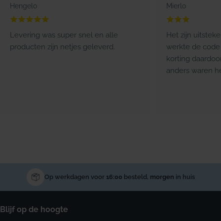
Hengelo
Mierlo
Levering was super snel en alle
Het zijn uitstek
producten zijn netjes geleverd.
werkte de code 
korting daardoo
anders waren he
Op werkdagen voor
16:00
besteld,
morgen
in huis
Blijf op de hoogte