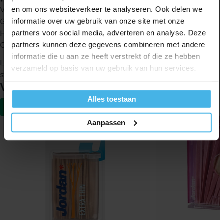
en om ons websiteverkeer te analyseren. Ook delen we
Voor interdentale reiniging
informatie over uw gebruik van onze site met onze
Gemaakt van duurzaam en zacht materiaal
partners voor social media, adverteren en analyse. Deze
Helpt tandplak en voedselresten te verwijderen
partners kunnen deze gegevens combineren met andere
Geschikt voor dagelijks gebruik
informatie die u aan ze heeft verstrekt of die ze hebben
Lactona Intersticks zijn ook verkrijgbaar in verpakkingen van 12
verzameld op basis van uw gebruik van hun services.
stuks.
Vergelijkbare producten
Alles toestaan
-20%
-16%
Aanpassen