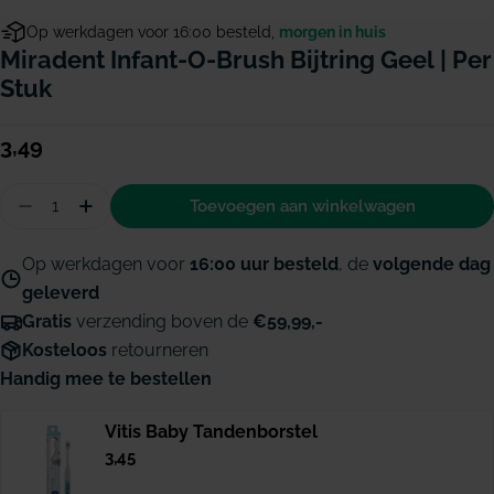
Op werkdagen voor 16:00 besteld,
morgen in huis
Miradent Infant-O-Brush Bijtring Geel | Per
Stuk
Normale
3,49
prijs
Hoeveelheid
Toevoegen aan winkelwagen
Aantal verminderen voor Miradent Infant-o-brush b
Hoeveelheid verhogen voor Miradent Infant-
Op werkdagen voor
16:00 uur besteld
, de
volgende dag
geleverd
Gratis
verzending boven de
€59,99,-
Kosteloos
retourneren
Handig mee te bestellen
Vitis Baby Tandenborstel
Normale
3,45
prijs