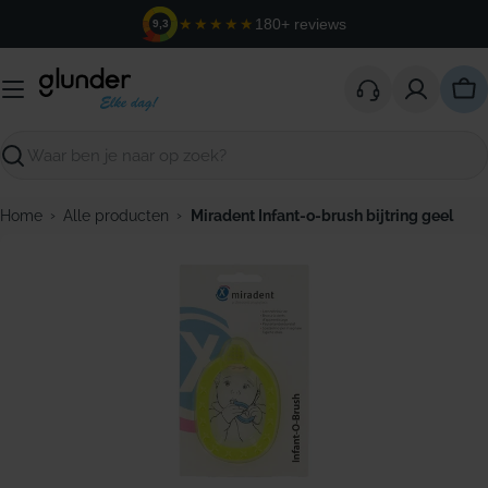
Ga
★★★★★
180+ reviews
9,3
naar
de
inhoud
Win
Zoeken
›
›
Home
Alle producten
Miradent Infant-o-brush bijtring geel
Open media 0 in modaal venster