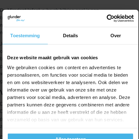
De Miradent Infant-o-brush bijtring geel is een
babytandenborstel met bijtring, gemaakt om kinderen vanaf 6
maanden spelenderwijs te laten wennen aan tandenpoetsen en
mondverzorging.
Toestemming
Details
Over
Jong beginnen met poetsen helpt om gebitsverzorging
onderdeel te maken van de dagelijkse routine. De Infant-o-
Deze website maakt gebruik van cookies
brush is speciaal ontworpen voor de allereerste
poetsmomenten. Het handvat werkt tegelijk als bijtring,
We gebruiken cookies om content en advertenties te
waardoor je baby de borstel makkelijk kan vasthouden en
personaliseren, om functies voor social media te bieden
gebruiken.
en om ons websiteverkeer te analyseren. Ook delen we
informatie over uw gebruik van onze site met onze
Veilig en zacht in gebruik
partners voor social media, adverteren en analyse. Deze
De ronde vorm is gemaakt met veiligheid in gedachten.
partners kunnen deze gegevens combineren met andere
Daardoor kan de borstel niet worden ingeslikt, wat het leren
informatie die u aan ze heeft verstrekt of die ze hebben
poetsen extra veilig maakt. De borstelharen zijn heel zacht,
verzameld op basis van uw gebruik van hun services.
zodat het tandvlees niet beschadigd raakt.
Deze combinatie van tandenborstel en bijtring is geschikt om je