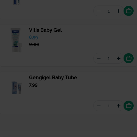
Aantal vermind
Hoevee
Vitis Baby Gel
Verkoopprijs
8,59
Normale
prijs
11,00
Aantal vermind
Hoevee
Gengigel Baby Tube
Normale
7,99
prijs
Aantal vermin
Hoevee