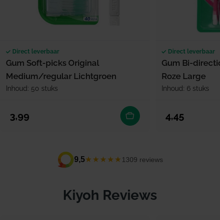
Direct leverbaar
Direct leverbaar
Gum Soft-picks Original
Gum Bi-directi
Medium/regular Lichtgroen
Roze Large
Inhoud: 50 stuks
Inhoud: 6 stuks
Normale prijs
Normale prijs
3,99
4,45
★★★★★
9,5
1309 reviews
Kiyoh Reviews