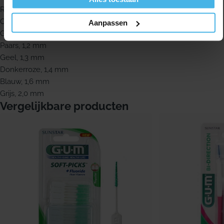
Rood, 0,8 mm
Oranje, 0,9 mm
Aanpassen
Groen, 1,1 mm
Paars, 1,2 mm
Geel, 1,3 mm
Donkerroze, 1,4 mm
Blauw, 1,6 mm
Grijs, 2,0 mm
Vergelijkbare producten