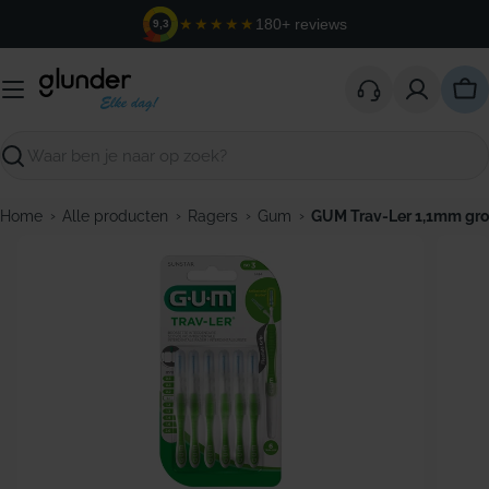
Ga
★★★★★
180+ reviews
9,3
naar
de
inhoud
Win
Zoeken
›
›
›
›
Home
Alle producten
Ragers
Gum
GUM Trav-Ler 1,1mm gr
Open media 0 in modaal venster
Open m