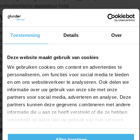
orthodontische apparatuur hebt.
Voordelen
Driehoekig gevormde borstelhaartjes verwijderen,
wetenschappelijk bewezen, tot 25% meer tandplak dan een
Toestemming
Details
Over
standaard borsteltje met ronde haartjes
Gecoat draad zorgt voor meer comfort en helpt het tandvlees te
beschermen
Deze website maakt gebruik van cookies
Borstelhaartjes hebben een antibacteriële bescherming
We gebruiken cookies om content en advertenties te
Beschermkapje helpt het borsteltje schoon te houden tussen
personaliseren, om functies voor social media te bieden
gebruiksmomenten
en om ons websiteverkeer te analyseren. Ook delen we
Ergonomische anti-slip grip geeft comfort en controle tijdens het
informatie over uw gebruik van onze site met onze
reinigen
partners voor social media, adverteren en analyse. Deze
Buigzame hals, 90°, maakt het makkelijker om bij de achterste
partners kunnen deze gegevens combineren met andere
kiezen te komen
informatie die u aan ze heeft verstrekt of die ze hebben
De GUM Trav-Ler is verkrijgbaar in 9 verschillende maten voor
verzameld op basis van uw gebruik van hun services.
verschillende interdentale ruimtes
Maten binnen de GUM Trav-Ler serie
Lila, 0,6 mm
Alles toestaan