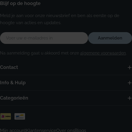
Blijf op de hoogte
Meld je aan voor onze nieuwsbrief en ben als eerste op de
hoogte van acties en updates.
E-
Aanmelden
mail
Na aanmelding gaat u akkoord met onze
algemene voorwaarden
.
Contact
Info & Hulp
Categorieën
Betaalmethoden
Mijn account
Klantenservice
Over ons
Blogs