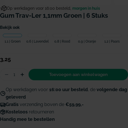
Op werkdagen voor 16:00 besteld,
morgen in huis
Gum Trav-Ler 1,1mm Groen | 6 Stuks
Bekijk ook
1,1 | Groen
0,6 | Lavendel
0,8 | Rood
0,9 | Oranje
1,2 | Paars
Normale
3,25
prijs
Hoeveelheid
Toevoegen aan winkelwagen
Aantal verminderen voor GUM Trav-Ler 1,1mm gr
Hoeveelheid verhogen voor GUM Trav-Ler
Op werkdagen voor
16:00 uur besteld
, de
volgende dag
geleverd
Gratis
verzending boven de
€59,99,-
Kosteloos
retourneren
Handig mee te bestellen