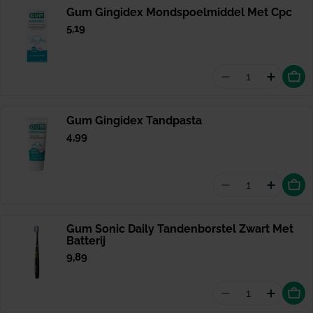
Gum Gingidex Mondspoelmiddel Met Cpc
Normale
5,19
prijs
Aantal vermin
Hoevee
Gum Gingidex Tandpasta
Normale
4,99
prijs
Aantal vermin
Hoevee
Gum Sonic Daily Tandenborstel Zwart Met
Batterij
Normale
9,89
prijs
Aantal vermind
Hoevee