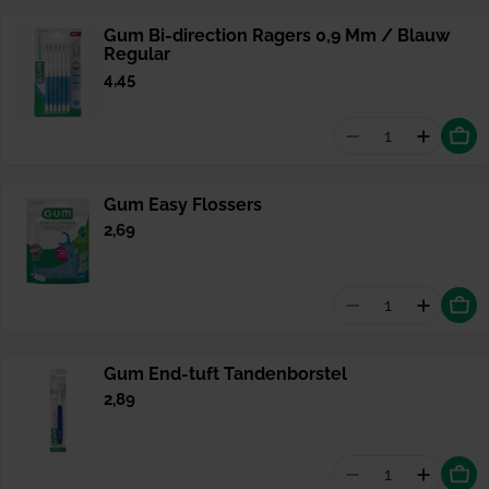
Gum Bi-direction Ragers 0,9 Mm / Blauw
Regular
Normale
4,45
prijs
Aantal vermind
Hoevee
Gum Easy Flossers
Normale
2,69
prijs
Aantal vermin
Hoevee
Gum End-tuft Tandenborstel
Normale
2,89
prijs
Aantal vermin
Hoevee