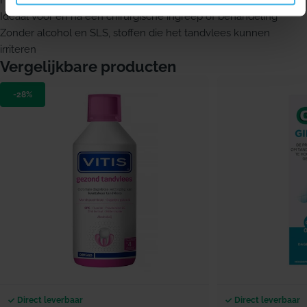
Helpt het tandvlees gezonder te houden
Ideaal voor en na een chirurgische ingreep of behandeling
Zonder alcohol en SLS, stoffen die het tandvlees kunnen
irriteren
Vergelijkbare producten
-28%
Direct leverbaar
Direct leverbaar