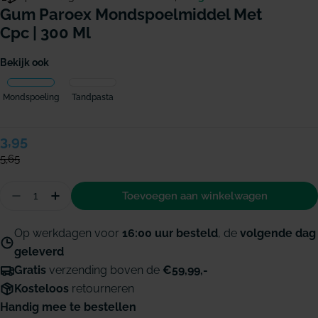
Gum Paroex Mondspoelmiddel Met
Cpc | 300 Ml
Bekijk ook
Mondspoeling
Tandpasta
Verkoopprijs
3,95
Normale
prijs
5,65
Hoeveelheid
Toevoegen aan winkelwagen
Aantal verminderen voor GUM Paroex mondspoel
Hoeveelheid verhogen voor GUM Paroex m
Op werkdagen voor
16:00 uur besteld
, de
volgende dag
geleverd
Gratis
verzending boven de
€59,99,-
Kosteloos
retourneren
Handig mee te bestellen