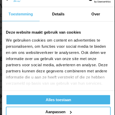
Wanneer gebruik je het
Toestemming
Details
Over
Dit mondspoelmiddel is geschikt als je tandvlees gevoelig is of
snel bloedt. Het is ook ideaal voor en na een chirurgische
ingreep of behandeling, wanneer je mond extra verzorging
Deze website maakt gebruik van cookies
nodig heeft.
We gebruiken cookies om content en advertenties te
De formule is zonder alcohol en zonder SLS. Dat is prettig als je
personaliseren, om functies voor social media te bieden
producten wilt vermijden die het tandvlees kunnen irriteren.
en om ons websiteverkeer te analyseren. Ook delen we
Belangrijk om te weten
informatie over uw gebruik van onze site met onze
partners voor social media, adverteren en analyse. Deze
Langdurig gebruik van producten met CHX, chloorhexidine
partners kunnen deze gegevens combineren met andere
digluconaat, kan soms tijdelijke verkleuring van tanden en tong
informatie die u aan ze heeft verstrekt of die ze hebben
veroorzaken. Met een goede dagelijkse mondverzorging
verzameld op basis van uw gebruik van hun services.
verdwijnt deze verkleuring weer.
Kenmerken
Alles toestaan
Helpt de opbouw van tandplak te verminderen
Helpt gevoelig tandvlees te kalmeren
Aanpassen