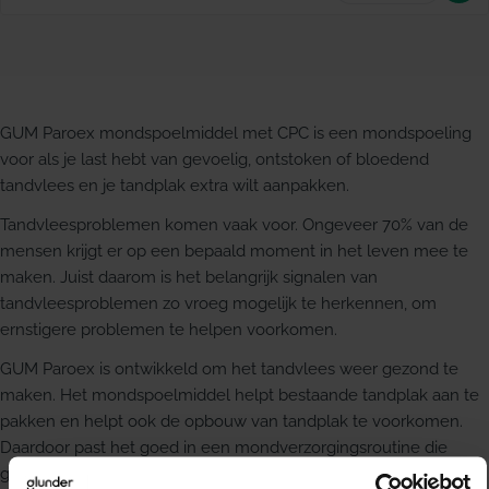
GUM Paroex mondspoelmiddel met CPC is een mondspoeling
voor als je last hebt van gevoelig, ontstoken of bloedend
tandvlees en je tandplak extra wilt aanpakken.
Tandvleesproblemen komen vaak voor. Ongeveer 70% van de
mensen krijgt er op een bepaald moment in het leven mee te
maken. Juist daarom is het belangrijk signalen van
tandvleesproblemen zo vroeg mogelijk te herkennen, om
ernstigere problemen te helpen voorkomen.
GUM Paroex is ontwikkeld om het tandvlees weer gezond te
maken. Het mondspoelmiddel helpt bestaande tandplak aan te
pakken en helpt ook de opbouw van tandplak te voorkomen.
Daardoor past het goed in een mondverzorgingsroutine die
gericht is op tandvleesverzorging en een schone mond.