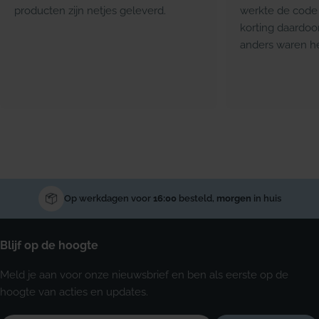
producten zijn netjes geleverd.
werkte de code 
korting daardoo
anders waren he
Op werkdagen voor
16:00
besteld,
morgen
in huis
Blijf op de hoogte
Meld je aan voor onze nieuwsbrief en ben als eerste op de
hoogte van acties en updates.