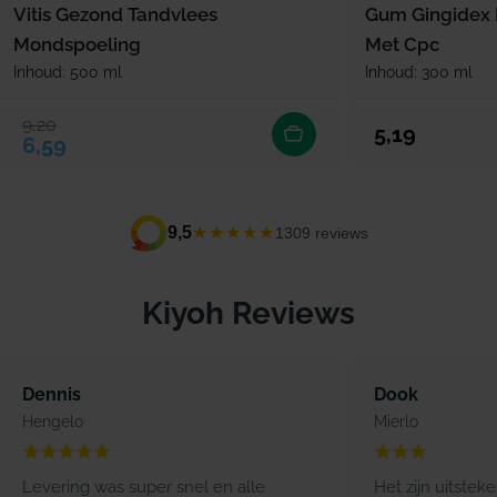
Vitis Gezond Tandvlees
Gum Gingidex
Mondspoeling
Met Cpc
Inhoud: 500 ml
Inhoud: 300 ml
9,20
Verkoopprijs
Normale prijs
Normale prijs
5,19
6,59
★★★★★
9,5
1309 reviews
Kiyoh Reviews
Dennis
Dook
Hengelo
Mierlo
Levering was super snel en alle
Het zijn uitstek