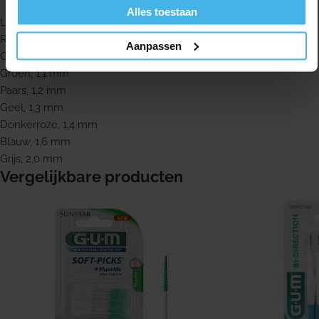
Alles toestaan
Lila, 0,6 mm
Rood, 0,8 mm
Aanpassen
Oranje, 0,9 mm
Groen, 1,1 mm
Paars, 1,2 mm
Geel, 1,3 mm
Donkerroze, 1,4 mm
Blauw, 1,6 mm
Grijs, 2,0 mm
Vergelijkbare producten