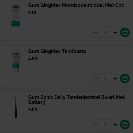
Gum Gingidex Mondspoelmiddel Met Cpc
Normale
5,19
prijs
Aantal vermin
Hoevee
Gum Gingidex Tandpasta
Normale
4,99
prijs
Aantal vermin
Hoevee
Gum Sonic Daily Tandenborstel Zwart Met
Batterij
Normale
9,89
prijs
Aantal vermind
Hoevee