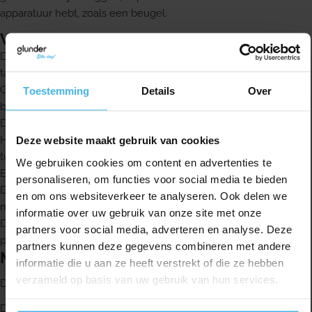
apparatuur hebt, zoals een beugel.
Voordelen
Driehoekig gevormde borstelhaartjes verwijderen tot 25% meer
tandplak dan een standaard borsteltje met ronde haartjes
Gecoat draad zorgt voor meer comfort en helpt het tandvlees te
Toestemming
Details
Over
beschermen
De borstelhaartjes hebben antibacteriële bescherming
Het beschermkapje helpt het borsteltje schoon te houden
Deze website maakt gebruik van cookies
tussen de gebruiksmomenten
We gebruiken cookies om content en advertenties te
Ergonomische anti-slip grip geeft extra comfort en controle
personaliseren, om functies voor social media te bieden
De buigzame hals kan 90° worden gebogen, zodat je ook
en om ons websiteverkeer te analyseren. Ook delen we
makkelijker bij de achterste kiezen komt
informatie over uw gebruik van onze site met onze
De GUM Trav-Ler is verkrijgbaar in 9 verschillende maten,
partners voor social media, adverteren en analyse. Deze
passend bij verschillende interdentale ruimtes
partners kunnen deze gegevens combineren met andere
Maat en kleur
informatie die u aan ze heeft verstrekt of die ze hebben
verzameld op basis van uw gebruik van hun services.
Deze uitvoering is oranje en heeft een dikte van 0,9 mm.
De GUM Trav-Ler ragers zijn verkrijgbaar in de volgende maten: