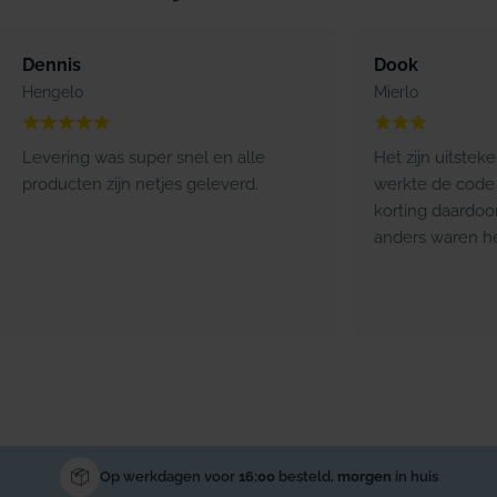
Dennis
Dook
Hengelo
Mierlo
Levering was super snel en alle
Het zijn uitstek
producten zijn netjes geleverd.
werkte de code 
korting daardoo
anders waren he
Op werkdagen voor
16:00
besteld,
morgen
in huis