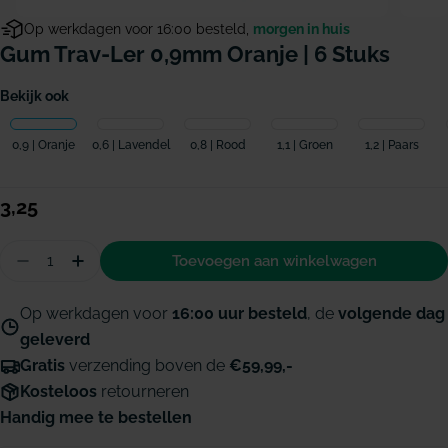
Op werkdagen voor 16:00 besteld,
morgen in huis
Gum Trav-Ler 0,9mm Oranje | 6 Stuks
Bekijk ook
0,9 | Oranje
0,6 | Lavendel
0,8 | Rood
1,1 | Groen
1,2 | Paars
Normale
3,25
prijs
Hoeveelheid
Toevoegen aan winkelwagen
Aantal verminderen voor GUM Trav-Ler 0,9mm or
Hoeveelheid verhogen voor GUM Trav-Ler 
Op werkdagen voor
16:00 uur besteld
, de
volgende dag
geleverd
Gratis
verzending boven de
€59,99,-
Kosteloos
retourneren
Handig mee te bestellen