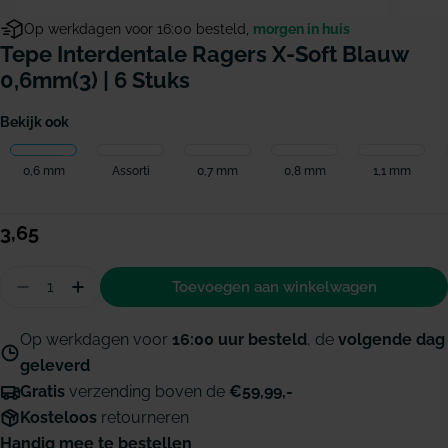
Op werkdagen voor 16:00 besteld,
morgen in huis
Tepe Interdentale Ragers X-Soft Blauw
0,6mm(3) | 6 Stuks
Bekijk ook
0,6 mm
Assorti
0,7 mm
0,8 mm
1,1 mm
Normale
3,65
prijs
Hoeveelheid
Toevoegen aan winkelwagen
Aantal verminderen voor TePe Interdentale rager
Hoeveelheid verhogen voor TePe Interdenta
Op werkdagen voor
16:00 uur besteld
, de
volgende dag
geleverd
Gratis
verzending boven de
€59,99,-
Kosteloos
retourneren
Handig mee te bestellen