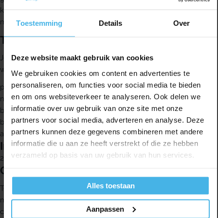
kleurgecodeerd. Deze blauwe variant heeft een maat van 0,6
mm.
Toestemming
Details
Over
Toepassingsvoorbeelden
Deze website maakt gebruik van cookies
Je kunt deze zachte ragers gebruiken in verschillende situaties
waarbij extra mildheid prettig is:
We gebruiken cookies om content en advertenties te
personaliseren, om functies voor social media te bieden
postoperatief
en om ons websiteverkeer te analyseren. Ook delen we
na professionele gebitsreiniging
informatie over uw gebruik van onze site met onze
bij periimplantitis en mucositis
partners voor social media, adverteren en analyse. Deze
bij gevoelige tandhalzen
partners kunnen deze gegevens combineren met andere
als je de voorkeur geeft aan een zachtere rager
informatie die u aan ze heeft verstrekt of die ze hebben
Inhoud
verzameld op basis van uw gebruik van hun services.
25 stuks per verpakking
Over TePe
Alles toestaan
TePe is een familiebedrijf uit Zweden dat sinds 1965
mondhygiëneproducten produceert. De missie van TePe is: "We
Aanpassen
care for healthy smiles". TePe ontwikkelt producten voor een