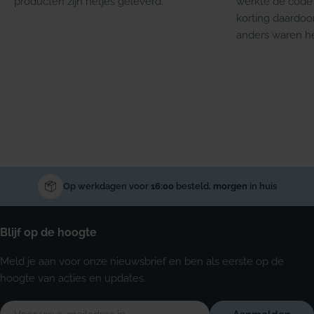
producten zijn netjes geleverd.
werkte de code 
korting daardoo
anders waren he
Op werkdagen voor
16:00
besteld,
morgen
in huis
Blijf op de hoogte
Meld je aan voor onze nieuwsbrief en ben als eerste op de
hoogte van acties en updates.
E-