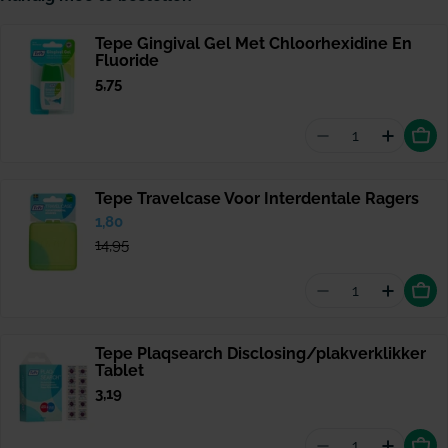
Tepe Gingival Gel Met Chloorhexidine En
Fluoride
Normale
5,75
prijs
Aantal vermind
Hoeveel
Tepe Travelcase Voor Interdentale Ragers
Verkoopprijs
1,80
Normale
prijs
14,95
Aantal vermind
Hoevee
Tepe Plaqsearch Disclosing/plakverklikker
Tablet
Normale
3,19
prijs