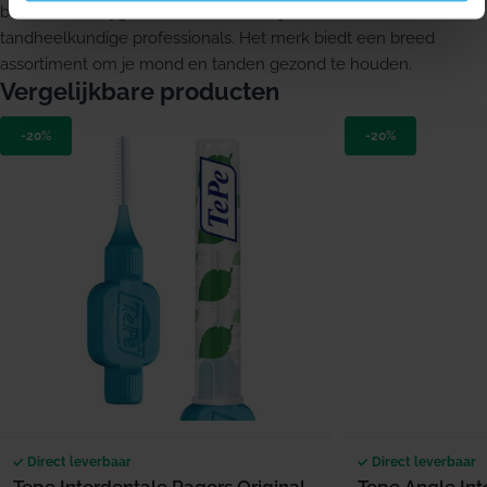
betere mondhygiëne en werkt daarbij samen met
tandheelkundige professionals. Het merk biedt een breed
assortiment om je mond en tanden gezond te houden.
Vergelijkbare producten
-20%
-20%
Direct leverbaar
Direct leverbaar
Tepe Interdentale Ragers Original
Tepe Angle Int