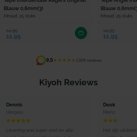
Blauw 0,6mm(3)
Blauw 0,6mm(
Inhoud: 25 stuks
Inhoud: 25 stuks
14,95
14,95
Verkoopprijs
Normale prijs
Verkoopprijs
Normale prijs
11,95
11,95
★★★★★
9,5
1309 reviews
Kiyoh Reviews
Dennis
Dook
Hengelo
Mierlo
Levering was super snel en alle
Het zijn uitstek