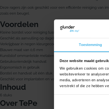
Deze ragers zijn ook geschikt voor een efficiënte reiniging van 
zoals een beugel.
Voordelen
Kleine borstel voor reiniging tussen de tanden
Geschikt als aanvulling op dagelijks tandenpoetsen
Verkrijgbaar in negen kleurgecodeerde maten
Toestemming
Blauwe maat van 0,6 mm
Kunststof ommantelde metalen draad
Deze website maakt gebruik
Gebruiksvriendelijk handvat
Ergonomisch in gebruik
We gebruiken cookies om cont
Borstel en handvat uit één stuk
websiteverkeer te analyseren
Geschikt voor implantaten en vaste orthodontische apparatuur
media, adverteren en analys
Inhoud
verstrekt of die ze hebben v
6 stuks
Over TePe