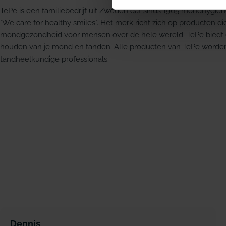
TePe is een familiebedrijf uit Zweden dat sinds 1965 mondhygiën
"We care for healthy smiles". Het merk richt zich op producten 
mondgezondheid voor mensen over de hele wereld. TePe biedt 
houden van je mond en tanden. Alle producten van TePe worde
tandheelkundige professionals.
Dennis