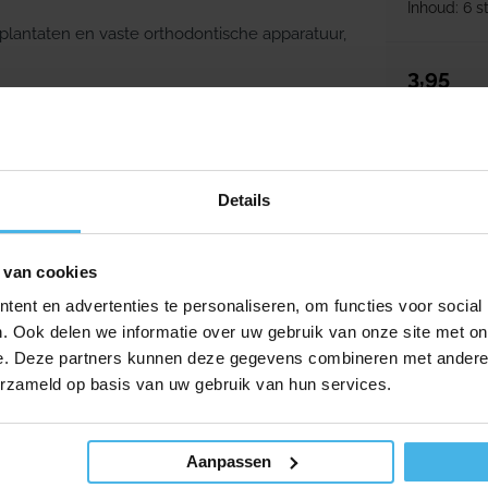
Inhoud: 6 s
implantaten en vaste orthodontische apparatuur,
Normale p
3,95
-20%
Details
 van cookies
ent en advertenties te personaliseren, om functies voor social
. Ook delen we informatie over uw gebruik van onze site met on
e. Deze partners kunnen deze gegevens combineren met andere i
erzameld op basis van uw gebruik van hun services.
Direct lev
Aanpassen
Tepe Int