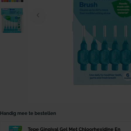
Open media 0 in modaal venster
Handig mee te bestellen
Tepe Gingival Gel Met Chloorhexidine En