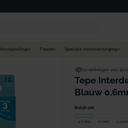
Mondspoeling
Flossen
Speciale mondverzorging
Op werkdagen voor 16:0
Tepe Interde
Blauw 0,6mm
Bekijk ook
0,6 mm
0,7 mm
1,3 mm