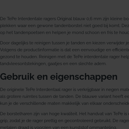
De TePe Interdentale ragers Original blauw 0,6 mm zijn kleine bor
plekken waar een gewone tandenborstel niet goed bij komt. Deze 
op het tandenpoetsen en helpen je mond schoon en fris te hou
Door dagelijks te reinigen tussen je tanden en kiezen verwijder j
Volgens de productinformatie is dat een eenvoudige en efficiënt
gezond te houden. Reinigen met de TePe interdentale rager hel
tandvleesontstekingen, gaatjes en een slechte adem.
Gebruik en eigenschappen
De originele TePe Interdentaal rager is verkrijgbaar in negen ma
als grotere ruimtes tussen de tanden. De blauwe variant heeft 
kun je de verschillende maten makkelijk van elkaar onderscheid
De borstelharen zijn van hoge kwaliteit. Het handvat van TePe 
grip, zodat je de rager prettig en gecontroleerd gebruikt. De rag
metalen draad is voorzien van een kunststof ommanteling.