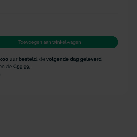
Open media 2 i
Toevoegen aan winkelwagen
 voor TePe Interdentale ragers Original blauw 0,6mm
id verhogen voor TePe Interdentale ragers Original
6:00 uur besteld
, de
volgende dag geleverd
en de
€59,99,-
n