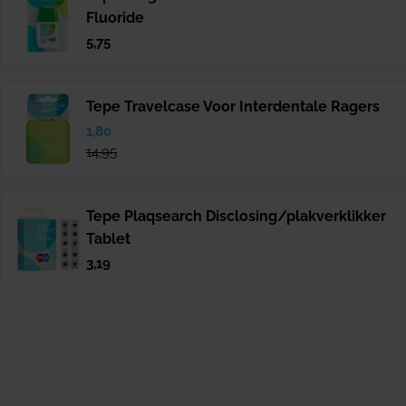
Fluoride
Normale
5,75
prijs
Tepe Travelcase Voor Interdentale Ragers
Verkoopprijs
1,80
Normale
prijs
14,95
Tepe Plaqsearch Disclosing/plakverklikker
Tablet
Normale
3,19
prijs