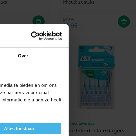
tuks
Inhoud: 25 stuks
14,95
Verkoopprijs
Normale prijs
rijs
11,95
Over
 media te bieden en om ons
ze partners voor social
nformatie die u aan ze heeft
erbaar
Direct leverbaar
Alles toestaan
erdentale Ragers
Tepe Interdentale Ragers