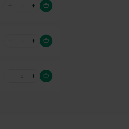
Aantal verminderen voor TePe Gingival gel met c
Hoeveelheid verhogen voor TePe Gingiv
Aantal verminderen voor TePe Travelcase voor i
Hoeveelheid verhogen voor TePe Travel
Aantal verminderen voor TePe Plaqsearch disclos
Hoeveelheid verhogen voor TePe Plaqse