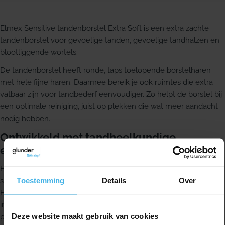
Elmex Sensitive tandenborstel Extra Soft is een extra zachte
tandenborstel voor gevoelige tanden, gevoelige tandhalzen en
blootliggende wortels.
De tandenborstel heeft ronde, taps toelopende borstelharen
met hele fijne haren. Daarmee bereik je ook ruimtes die extra
vatbaar zijn voor tandbederf eenvoudiger. Zo helpt de borstel bij
een optimale reiniging, juist op plekken die wat meer aandacht
nodig hebben.
Ontwikkeld met tandheelkundige
expertise
Het researchteam van Elmex ontwikkelt producten in
Toestemming
Details
Over
samenwerking met tandheelkundig wetenschappers. Volgens
Elmex is daardoor de werkzaamheid van de individuele
ingrediënten wetenschappelijk bewezen en zijn ook de
Deze website maakt gebruik van cookies
productvoordelen bevestigd.