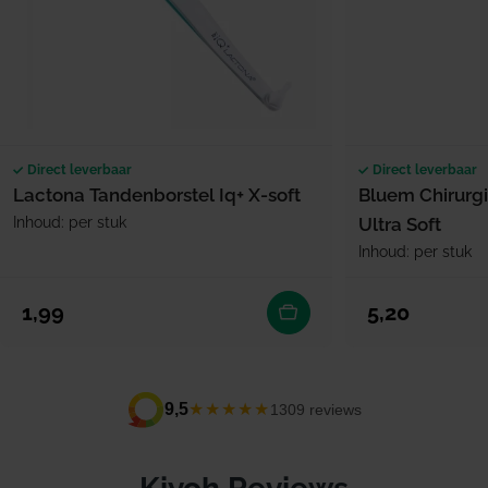
Direct leverbaar
Direct leverbaar
Lactona Tandenborstel Iq+ X-soft
Bluem Chirurg
Inhoud: per stuk
Ultra Soft
Inhoud: per stuk
Normale prijs
Normale prijs
1,99
5,20
★★★★★
9,5
1309 reviews