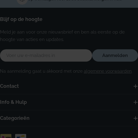
Blijf op de hoogte
Meld je aan voor onze nieuwsbrief en ben als eerste op de
hoogte van acties en updates.
E-
Aanmelden
mail
Na aanmelding gaat u akkoord met onze
algemene voorwaarden
.
Contact
Info & Hulp
Categorieën
Betaalmethoden