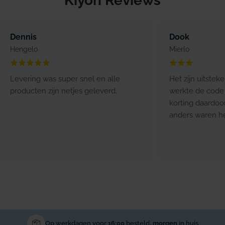
Kiyoh Reviews
Dennis
Dook
Hengelo
Mierlo
Levering was super snel en alle
Het zijn uitstek
producten zijn netjes geleverd.
werkte de code 
korting daardoo
anders waren he
Op werkdagen voor
16:00
besteld,
morgen
in huis