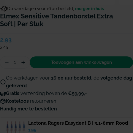
Op werkdagen voor 16:00 besteld,
morgen in huis
Elmex Sensitive Tandenborstel Extra
Soft | Per Stuk
Verkoopprijs
2,93
Normale
prijs
3,45
Hoeveelheid
Toevoegen aan winkelwagen
Aantal verminderen voor Elmex Sensitive tandenbo
Hoeveelheid verhogen voor Elmex Sensitive
Op werkdagen voor
16:00 uur besteld
, de
volgende dag
geleverd
Gratis
verzending boven de
€59,99,-
Kosteloos
retourneren
Handig mee te bestellen
Lactona Ragers Easydent B | 3,1-8mm Rood
Verkoopprijs
1,95
Normale