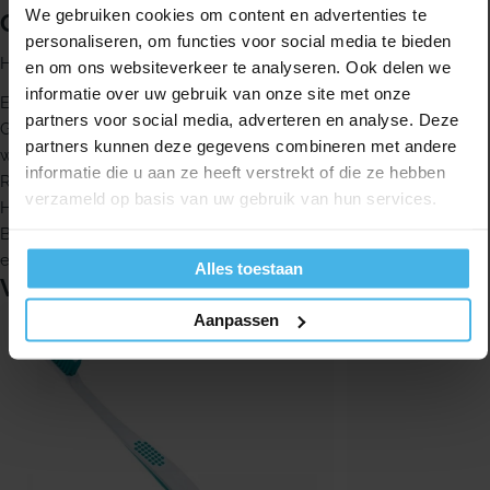
We gebruiken cookies om content en advertenties te
Gebruik
personaliseren, om functies voor social media te bieden
Het advies is om je tanden tweemaal daags te poetsen.
en om ons websiteverkeer te analyseren. Ook delen we
informatie over uw gebruik van onze site met onze
Extra zachte tandenborstel
partners voor social media, adverteren en analyse. Deze
Geschikt voor gevoelige tanden, tandhalzen en blootliggende
partners kunnen deze gegevens combineren met andere
wortels
informatie die u aan ze heeft verstrekt of die ze hebben
Ronde, taps toelopende borstelharen
verzameld op basis van uw gebruik van hun services.
Hele fijne haren
Bereikt ruimtes die extra vatbaar zijn voor tandbederf
eenvoudiger
Alles toestaan
Vergelijkbare producten
Aanpassen