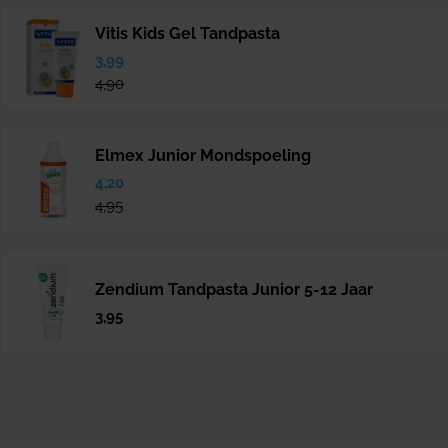
Vitis Kids Gel Tandpasta
Verkoopprijs
3,99
Normale
prijs
4,90
Elmex Junior Mondspoeling
Verkoopprijs
4,20
Normale
prijs
4,95
Zendium Tandpasta Junior 5-12 Jaar
Normale
3,95
prijs