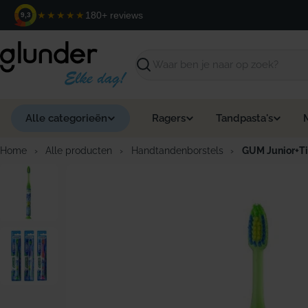
Ga
★★★★★
180+ reviews
9,3
naar
de
inhoud
Zoeken
Alle categorieën
Ragers
Tandpasta's
Home
›
Alle producten
›
Handtandenborstels
›
GUM Junior+Ti