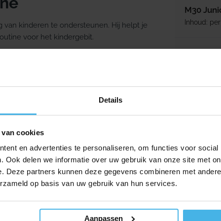
ine
M30 Juni
Inhoud: per
van kinderen te ondersteunen. Hij helpt je
outine voor het kindergebit.
Normale p
1,45
-21%
Details
 van cookies
ent en advertenties te personaliseren, om functies voor social
. Ook delen we informatie over uw gebruik van onze site met on
e. Deze partners kunnen deze gegevens combineren met andere i
erzameld op basis van uw gebruik van hun services.
Aanpassen
Direct lev