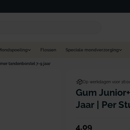
Mondspoeling
Flossen
Speciale mondverzorging
mer tandenborstel 7-9 jaar
Op werkdagen voor 16:0
Gum Junior+
Jaar | Per S
Normale
4,09