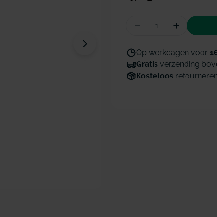
prijs
Hoeveelheid
Aantal verminderen
Hoeveelhe
Open media 1 in modaal venster
Op werkdagen voor
1
Gratis
verzending bov
Kosteloos
retournere