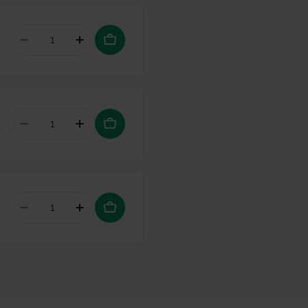
Aantal verminderen voor Vitis Kids Gel tandpast
Hoeveelheid verhogen voor Vitis Kids 
Aantal verminderen voor Elmex Junior mondspo
Hoeveelheid verhogen voor Elmex Jun
Aantal verminderen voor Zendium Tandpasta Juni
Hoeveelheid verhogen voor Zendium Ta