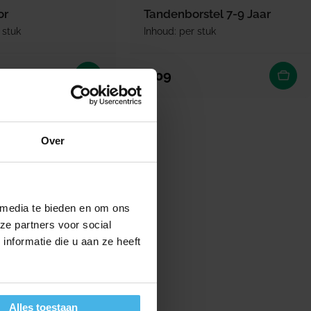
or
Tandenborstel 7-9 Jaar
 stuk
Inhoud: per stuk
rijs
Normale prijs
4,09
Over
 media te bieden en om ons
ze partners voor social
nformatie die u aan ze heeft
Alles toestaan
erbaar