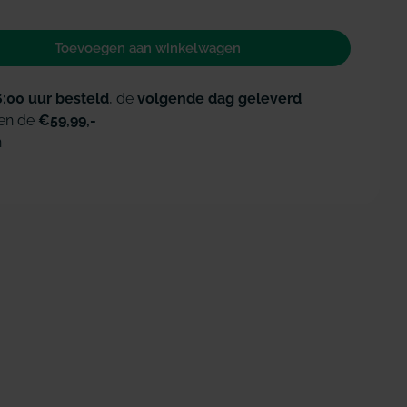
Toevoegen aan winkelwagen
 voor GUM Junior+Timer tandenborstel 7-9 jaar
id verhogen voor GUM Junior+Timer tandenborstel 7
6:00 uur besteld
, de
volgende dag geleverd
en de
€59,99,-
n