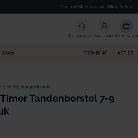
Over ons
Klantenservice
Blogs
Acties
Winke
Klantenservice
Aanmelden
Winkelwagen
Blogs
TRENDING
ACTIES
0 besteld,
morgen in huis
timer Tandenborstel 7-9
tuk