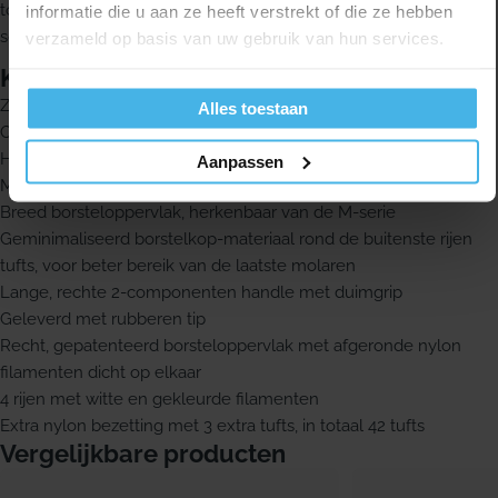
totaal 42 tufts. De Lactona IQ Easycomfort is leverbaar in x-soft,
informatie die u aan ze heeft verstrekt of die ze hebben
soft en medium. Dit product is de soft variant.
verzameld op basis van uw gebruik van hun services.
Kenmerken
Zachte tandenborstel uit de Lactona IQ Easycomfort productlijn
Alles toestaan
Optimale en constante kwaliteit in materiaalkeuze en afwerking
Hoogwaardige nylon Dupont Tynex filamenten
Aanpassen
Multi-tufted borsteloppervlak
Breed borsteloppervlak, herkenbaar van de M-serie
Geminimaliseerd borstelkop-materiaal rond de buitenste rijen
tufts, voor beter bereik van de laatste molaren
Lange, rechte 2-componenten handle met duimgrip
Geleverd met rubberen tip
Recht, gepatenteerd borsteloppervlak met afgeronde nylon
filamenten dicht op elkaar
4 rijen met witte en gekleurde filamenten
Extra nylon bezetting met 3 extra tufts, in totaal 42 tufts
Vergelijkbare producten