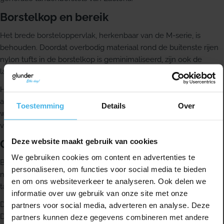
Borstelkop en bereik
Het brede borsteloppervlak, herkenbaar van de M-serie, is
behouden. Doordat overbodig materiaal rond de buitenste rijen
nylon tufts in de borstelkop is geminimaliseerd, zijn ook de
laatste molaren goed bereikbaar.
Het rechte, gepatenteerde multi-tufted borsteloppervlak heeft
afgeronde nylon filamenten die dicht bij elkaar staan. Daarmee
Toestemming
Details
Over
wordt, voor zover mogelijk, trauma aan tanden en tandvlees
voorkomen.
Deze website maakt gebruik van cookies
Comfort en uitvoering
We gebruiken cookies om content en advertenties te
Bij de vormgeving van de lange, rechte 2-componenten handle
personaliseren, om functies voor social media te bieden
met duimgrip zijn effectiviteit en comfort samengebracht. De
en om ons websiteverkeer te analyseren. Ook delen we
tandenborstel wordt geleverd met een rubberen tip.
informatie over uw gebruik van onze site met onze
Deze uitvoering heeft 4 rijen met witte en gekleurde filamenten.
partners voor social media, adverteren en analyse. Deze
Daarnaast is er een extra nylon bezetting met 3 extra tufts, in
partners kunnen deze gegevens combineren met andere