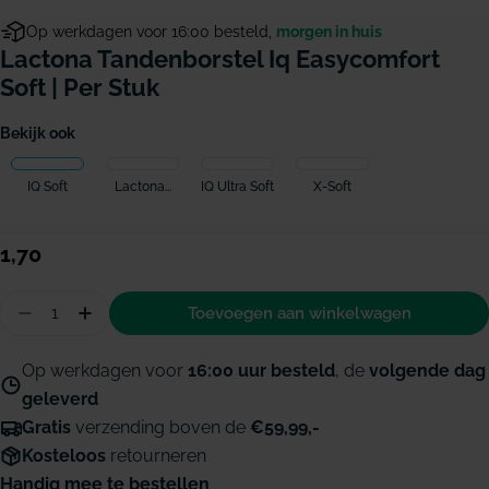
Op werkdagen voor 16:00 besteld,
morgen in huis
Lactona Tandenborstel Iq Easycomfort
Soft | Per Stuk
Bekijk ook
IQ Soft
Lactona...
IQ Ultra Soft
X-Soft
Normale
1,70
prijs
Hoeveelheid
Toevoegen aan winkelwagen
Aantal verminderen voor Lactona tandenborstel I
Hoeveelheid verhogen voor Lactona tanden
Op werkdagen voor
16:00 uur besteld
, de
volgende dag
geleverd
Gratis
verzending boven de
€59,99,-
Kosteloos
retourneren
Handig mee te bestellen