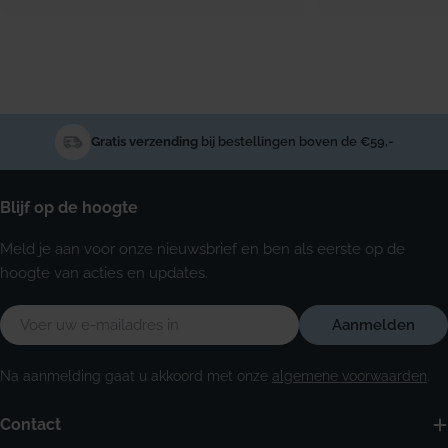
Gratis verzending
bij bestellingen boven de €59,-
Blijf op de hoogte
Meld je aan voor onze nieuwsbrief en ben als eerste op de
hoogte van acties en updates.
E-
Aanmelden
mail
Na aanmelding gaat u akkoord met onze
algemene voorwaarden
.
Contact