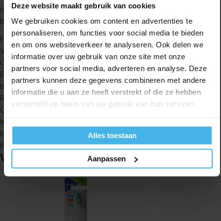
Deze website maakt gebruik van cookies
deze uit de borstel verwijderen. De batterij kan eenvoudig uit de
We gebruiken cookies om content en advertenties te
borstel gehaald worden om te recyclen.
personaliseren, om functies voor social media te bieden
Handtandenborstel met pulserende werking
en om ons websiteverkeer te analyseren. Ook delen we
Vibrerende, flexibele MicroPulse borstelharen
informatie over uw gebruik van onze site met onze
Gele MicroPulse borstelharen komen optimaal tussen de tanden
partners voor social media, adverteren en analyse. Deze
Borstelharen blijven langer tussen de tanden dan normale
partners kunnen deze gegevens combineren met andere
borstelharen
informatie die u aan ze heeft verstrekt of die ze hebben
Rubberen haren helpen voedselrestjes en plak te verwijderen
verzameld op basis van uw gebruik van hun services.
Gespleten borstelkop volgt de contouren van het gebit
Inclusief 1 Duracell batterij
Batterij is niet vervangbaar
Alles toestaan
Batterij is eenvoudig te verwijderen voor recycling
Vergelijkbare producten
Aanpassen