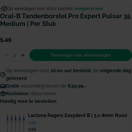
Op werkdagen voor 16:00 besteld,
morgen in huis
Oral-B Tandenborstel Pro Expert Pulsar 35
Medium | Per Stuk
Normale
5,49
prijs
Hoeveelheid
Toevoegen aan winkelwagen
Aantal verminderen voor Oral-B tandenborstel Pr
Hoeveelheid verhogen voor Oral-B tandenb
Op werkdagen voor
16:00 uur besteld
, de
volgende dag
geleverd
Gratis
verzending boven de
€59,99,-
Kosteloos
retourneren
Handig mee te bestellen
Lactona Ragers Easydent B | 3,1-8mm Rood
Verkoopprijs
1,95
Normale
prijs
3,95