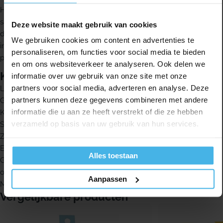
Het Elmex researchteam ontwikkelt Elmex producten in
samenwerking met tandheelkundig wetenschappers. Volgens
Deze website maakt gebruik van cookies
de bron zijn daardoor de werkzaamheid van de individuele
We gebruiken cookies om content en advertenties te
ingrediënten wetenschappelijk bewezen en zijn ook de
personaliseren, om functies voor social media te bieden
productvoordelen bevestigd.
en om ons websiteverkeer te analyseren. Ook delen we
Kenmerken
informatie over uw gebruik van onze site met onze
partners voor social media, adverteren en analyse. Deze
Leertandenborstel voor jonge kinderen
partners kunnen deze gegevens combineren met andere
Geschikt voor 0 tot 2 jaar
informatie die u aan ze heeft verstrekt of die ze hebben
Kleine borstelkop voor kleine mondjes
verzameld op basis van uw gebruik van hun services.
Soepele, afgeronde borstelharen
Zachte reiniging van melktanden
Ergonomisch gevormd handvat
Alles toestaan
Geschikt voor kinderhanden en voor begeleidend poetsen door
ouders
Aanpassen
Met zuignap aan de onderkant voor makkelijk opbergen
Vergelijkbare producten