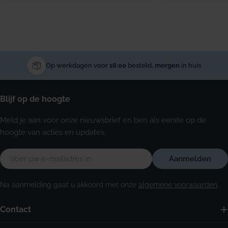
Op werkdagen voor
16:00
besteld,
morgen
in huis
Blijf op de hoogte
Meld je aan voor onze nieuwsbrief en ben als eerste op de
hoogte van acties en updates.
E-
Aanmelden
mail
Na aanmelding gaat u akkoord met onze
algemene voorwaarden
.
Contact