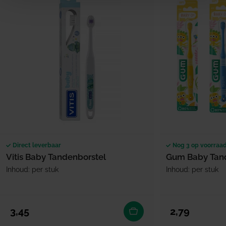
Direct leverbaar
Nog 3 op voorraa
Vitis Baby Tandenborstel
Gum Baby Tand
Inhoud: per stuk
Inhoud: per stuk
Normale prijs
Normale prijs
3,45
2,79