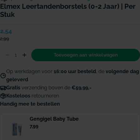
Elmex Leertandenborstels (0-2 Jaar) | Per
Stuk
Verkoopprijs
2,54
Normale
prijs
2,99
Hoeveelheid
Toevoegen aan winkelwagen
Aantal verminderen voor Elmex Leertandenborstels
Hoeveelheid verhogen voor Elmex Leertande
Op werkdagen voor
16:00 uur besteld
, de
volgende dag
geleverd
Gratis
verzending boven de
€59,99,-
Kosteloos
retourneren
Handig mee te bestellen
Gengigel Baby Tube
Normale
7,99
prijs