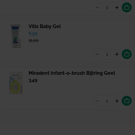
Aantal vermin
Hoevee
Vitis Baby Gel
Verkoopprijs
8,59
Normale
prijs
11,00
Aantal vermind
Hoevee
Miradent Infant-o-brush Bijtring Geel
Normale
3,49
prijs
Aantal vermind
Hoeveel