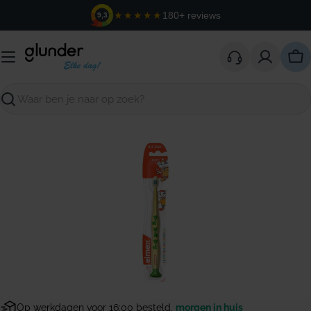
Ga
★★★★★
180+ reviews
9,3
naar
de
inhoud
Win
Zoeken
Open media 0 in modaal venster
Op werkdagen voor 16:00 besteld,
morgen in huis