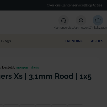
Over ons
Klantenservice
Blogs
Acties
Winke
Klantenservice
Aanmelden
Winkelwagen
Blogs
TRENDING
ACTIES
0 besteld,
morgen in huis
ers Xs | 3,1mm Rood | 1x5