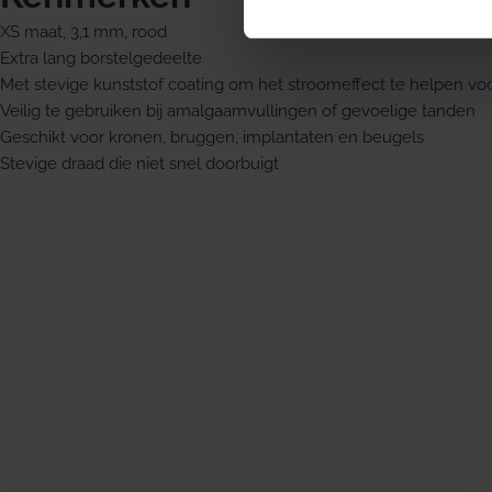
XS maat, 3,1 mm, rood
Extra lang borstelgedeelte
Met stevige kunststof coating om het stroomeffect te helpen v
Veilig te gebruiken bij amalgaamvullingen of gevoelige tanden
Geschikt voor kronen, bruggen, implantaten en beugels
Stevige draad die niet snel doorbuigt