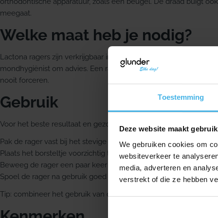
orthodontische apparatuur, zoals een beugel. De draad buigt ook 
meegaat.
Welke maat heb je nodig?
Lactona ragers zijn verkrijgbaar in verschillende maten. Twijfel je
mondhygiënist om advies. Een rager moet met lichte weerstand
nooit forceren.
Toestemming
Gebruik
Voor het beste resultaat en gezond tandvlees gebruik je de Lacto
Deze website maakt gebruik
Pak de rager vast bij het stevige handvat.
We gebruiken cookies om cont
Plaats het borsteltje voorzichtig tussen je tanden of kiezen, zo di
websiteverkeer te analyseren
Beweeg de rager een paar keer horizontaal heen en weer.
media, adverteren en analys
Spoel de rager na gebruik goed af onder de kraan en laat hem d
verstrekt of die ze hebben v
Tip: combineer het gebruik van de Lactona ragers met een goede
Kenmerken