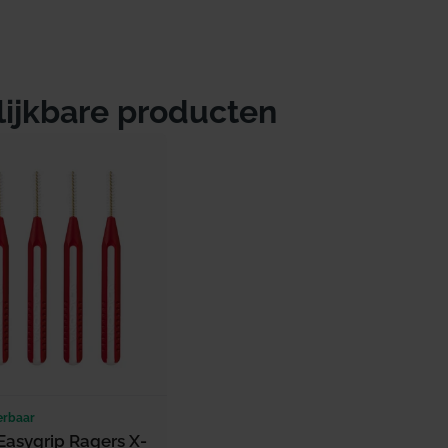
lijkbare producten
erbaar
Easygrip Ragers X-