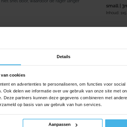
niet snel door, waardoor de rager langer
small | 
Inhoud: 1x5
Normale p
2,09
 over de juiste maat, vraag dan je tandarts of
 tussen je tanden passen, maar je mag hem
Details
na ragers dagelijks.
 van cookies
ent en advertenties te personaliseren, om functies voor social
cht mogelijk bij het tandvlees.
. Ook delen we informatie over uw gebruik van onze site met on
e. Deze partners kunnen deze gegevens combineren met andere i
rogen.
erzameld op basis van uw gebruik van hun services.
 fluoridetandpasta.
Aanpassen