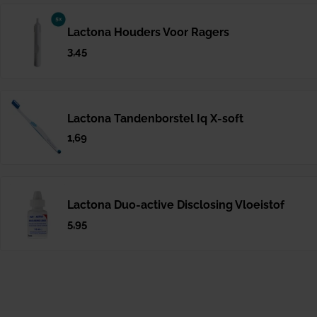
Lactona Houders Voor Ragers
Normale
3,45
prijs
Lactona Tandenborstel Iq X-soft
Normale
1,69
prijs
Lactona Duo-active Disclosing Vloeistof
Normale
5,95
prijs