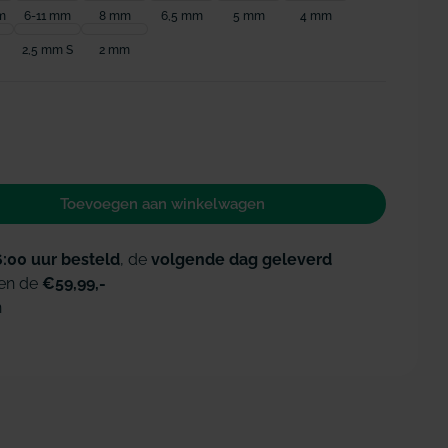
m
6-11 mm
8 mm
6,5 mm
5 mm
4 mm
2,5 mm S
2 mm
Open media 2 i
Toevoegen aan winkelwagen
 voor Lactona ragers XS | 3,1mm rood
id verhogen voor Lactona ragers XS | 3,1mm rood
6:00 uur besteld
, de
volgende dag geleverd
en de
€59,99,-
n