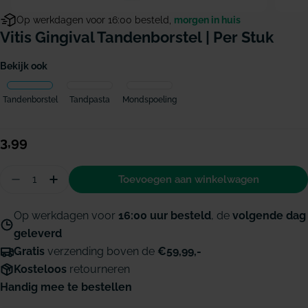
Op werkdagen voor 16:00 besteld,
morgen in huis
Vitis Gingival Tandenborstel | Per Stuk
Bekijk ook
Tandenborstel
Tandpasta
Mondspoeling
Normale
3,99
prijs
Hoeveelheid
Toevoegen aan winkelwagen
Aantal verminderen voor Vitis Gingival tandenbors
Hoeveelheid verhogen voor Vitis Gingival t
Op werkdagen voor
16:00 uur besteld
, de
volgende dag
geleverd
Gratis
verzending boven de
€59,99,-
Kosteloos
retourneren
Handig mee te bestellen