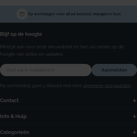
Op werkdagen voor
16:00
besteld,
morgen
in huis
Blijf op de hoogte
Meld je aan voor onze nieuwsbrief en ben als eerste op de
hoogte van acties en updates.
E-
Aanmelden
mail
Na aanmelding gaat u akkoord met onze
algemene voorwaarden
.
Contact
Info & Hulp
Categorieën