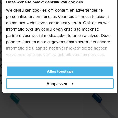
Deze website maakt gebruik van cookies
Gingival tandpasta.
We gebruiken cookies om content en advertenties te
Voor extra hygiëne wordt de tandenborstel geleverd met een
personaliseren, om functies voor social media te bieden
handig beschermkapje voor de borstelkop.
en om ons websiteverkeer te analyseren. Ook delen we
Geschikt bij gevoelig of ontstoken tandvlees
informatie over uw gebruik van onze site met onze
Effectieve reiniging
partners voor social media, adverteren en analyse. Deze
Kleine borstelkop voor moeilijke plekken in de mond
partners kunnen deze gegevens combineren met andere
Geschikt voor dagelijks gebruik
informatie die u aan ze heeft verstrekt of die ze hebben
Goed te combineren met Vitis Gingival tandpasta
verzameld op basis van uw gebruik van hun services.
Inclusief beschermkapje voor extra hygiëne
Gebruik
Alles toestaan
Het advies is om je tanden tweemaal daags te poetsen.
Vergelijkbare producten
Aanpassen