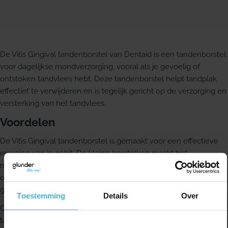
De Vitis Gingival tandenborstel van Dentaid is een tandenborstel
voor dagelijkse mondverzorging, vooral als je gevoelig of
ontstoken tandvlees hebt. Deze tandenborstel helpt tandplak
effectief te verwijderen en is tegelijk gericht op de verzorging en
versterking van het tandvlees.
Voordelen
De Vitis Gingival tandenborstel is gemaakt voor een effectieve
reiniging van je gebit. De kleine borstelkop maakt het
makkelijker om lastige plekken in je mond te bereiken, zodat je
ook daar goed kunt poetsen. Dat maakt deze tandenborstel
geschikt voor dagelijks gebruik.
Toestemming
Details
Over
Gebruik je graag producten uit dezelfde lijn, dan is deze
tandenborstel zeer geschikt om te combineren met de Vitis