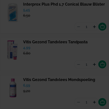
Interprox Plus Phd 1,7 Conical Blauw Blister
Verkoopprijs
5,45
Normale
prijs
6,50
Aantal vermind
Hoeveel
Vitis Gezond Tandvlees Tandpasta
Verkoopprijs
4,99
Normale
prijs
6,80
Aantal vermind
Hoevee
Vitis Gezond Tandvlees Mondspoeling
Verkoopprijs
6,59
Normale
prijs
9,20
Aantal vermin
Hoevee