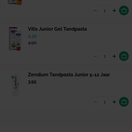
Aantal vermind
Hoeveel
Vitis Junior Gel Tandpasta
Verkoopprijs
4,39
Normale
prijs
4,90
Aantal vermind
Hoeveel
Zendium Tandpasta Junior 5-12 Jaar
Normale
3,95
prijs
Aantal vermind
Hoevee