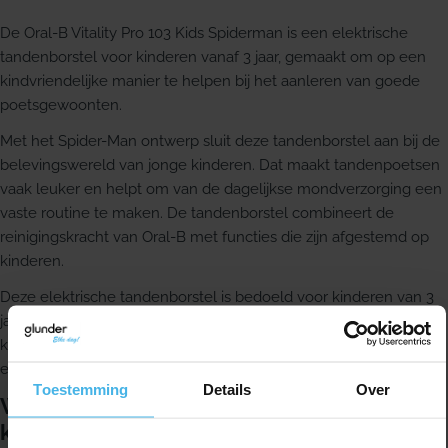
De Oral-B Vitality Pro 103 Kids Spiderman is een elektrische
tandenborstel voor kinderen vanaf 3 jaar, gemaakt om op een
kindvriendelijke manier te helpen bij het aanleren van goede
poetsgewoonten.
Met het Spider-Man ontwerp sluit deze tandenborstel aan bij de
belevingswereld van jonge kinderen. Dat maakt tandenpoetsen
vaak leuker en helpt om van de dagelijkse mondverzorging een
vaste routine te maken. De tandenborstel combineert de
reinigingskracht van Oral-B met functies die zijn afgestemd op
kinderen.
Deze elektrische tandenborstel is bedoeld voor kinderen van 3
jaar en ouder. Hij ondersteunt bij het effectief poetsen van het
kindergebit en is ontwikkeld met aandacht voor gebruiksgemak
en een kindvriendelijke poetsbeleving.
Toestemming
Details
Over
Waarom kiezen voor deze
kindertandenborstel