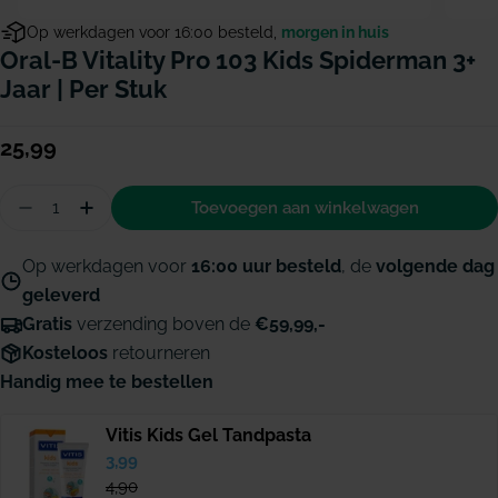
Op werkdagen voor 16:00 besteld,
morgen in huis
Oral-B Vitality Pro 103 Kids Spiderman 3+
Jaar | Per Stuk
Normale
25,99
prijs
Hoeveelheid
Toevoegen aan winkelwagen
Aantal verminderen voor Oral-B Vitality Pro 103 Ki
Hoeveelheid verhogen voor Oral-B Vitality P
Op werkdagen voor
16:00 uur besteld
, de
volgende dag
geleverd
Gratis
verzending boven de
€59,99,-
Kosteloos
retourneren
Handig mee te bestellen
Vitis Kids Gel Tandpasta
Verkoopprijs
3,99
Normale
prijs
4,90