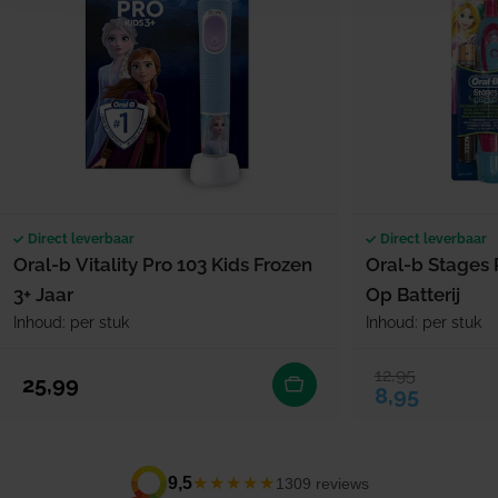
Direct leverbaar
Direct leverbaar
Oral-b Vitality Pro 103 Kids Frozen
Oral-b Stages 
3+ Jaar
Op Batterij
Inhoud: per stuk
Inhoud: per stuk
12,95
Verkoopprijs
Normale prijs
Normale prijs
25,99
8,95
★★★★★
9,5
1309 reviews