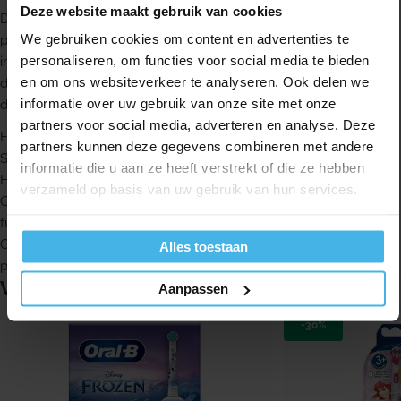
Deze website maakt gebruik van cookies
De Oral-B Vitality Pro 103 Kids Spiderman is ontwikkeld om
We gebruiken cookies om content en advertenties te
poetsen aantrekkelijker te maken voor jonge kinderen, zonder
personaliseren, om functies voor social media te bieden
ingewikkeld te zijn in gebruik. Daarmee past hij goed bij ouders
en om ons websiteverkeer te analyseren. Ook delen we
die voor het kindergebit een elektrische tandenborstel zoeken
informatie over uw gebruik van onze site met onze
die aansluit bij een dagelijkse routine.
partners voor social media, adverteren en analyse. Deze
Elektrische tandenborstel voor kinderen vanaf 3 jaar
partners kunnen deze gegevens combineren met andere
Spider-Man ontwerp dat tandenpoetsen leuker maakt
informatie die u aan ze heeft verstrekt of die ze hebben
Helpt bij het ontwikkelen van goede poetsgewoonten
verzameld op basis van uw gebruik van hun services.
Combineert de reinigingskracht van Oral-B met kindvriendelijke
functies
Ontwikkeld voor een effectieve en kindvriendelijke
Alles toestaan
poetsbeleving
Vergelijkbare producten
Aanpassen
-30%