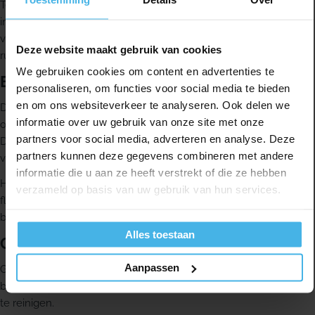
TePe Bridge & Implant Floss is floss voor het reinigen van
implantaten, bruggen en beugels. Deze floss is ook geschikt
voor parodontale zorg en helpt je om moeilijk bereikbare
Deze website maakt gebruik van cookies
ruimtes goed schoon te maken.
We gebruiken cookies om content en advertenties te
Efficiënte reiniging
personaliseren, om functies voor social media te bieden
en om ons websiteverkeer te analyseren. Ook delen we
De floss heeft een dik, sponsachtig gedeelte dat speciaal is
informatie over uw gebruik van onze site met onze
ontworpen voor een eenvoudige en efficiënte reiniging.
partners voor social media, adverteren en analyse. Deze
Daarmee is TePe Bridge & Implant Floss geschikt voor het
partners kunnen deze gegevens combineren met andere
verwijderen van plaque rond implantaten, bruggen en beugels.
informatie die u aan ze heeft verstrekt of die ze hebben
Het stevige uiteinde werkt als flosgeleider. Daardoor kun je de
verzameld op basis van uw gebruik van hun services.
floss makkelijker in de ruimte aanbrengen en is een aparte
brugnaald overbodig.
Alles toestaan
Gebruik
Aanpassen
Gebruik het stevige uiteinde om de floss in de ruimte aan te
brengen. Beweeg de floss daarna heen en weer om het gebied
te reinigen.