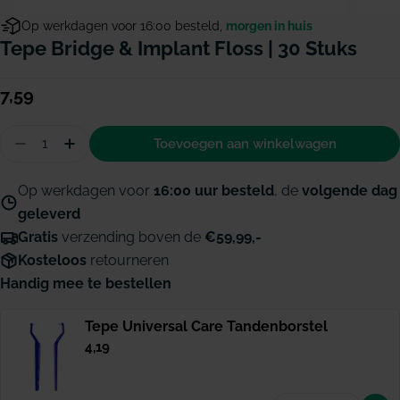
Op werkdagen voor 16:00 besteld,
morgen in huis
Tepe Bridge & Implant Floss | 30 Stuks
Normale
7,59
prijs
Hoeveelheid
Toevoegen aan winkelwagen
Aantal verminderen voor TePe Bridge &amp; Impla
Hoeveelheid verhogen voor TePe Bridge &a
Op werkdagen voor
16:00 uur besteld
, de
volgende dag
geleverd
Gratis
verzending boven de
€59,99,-
Kosteloos
retourneren
Handig mee te bestellen
Tepe Universal Care Tandenborstel
Normale
4,19
prijs