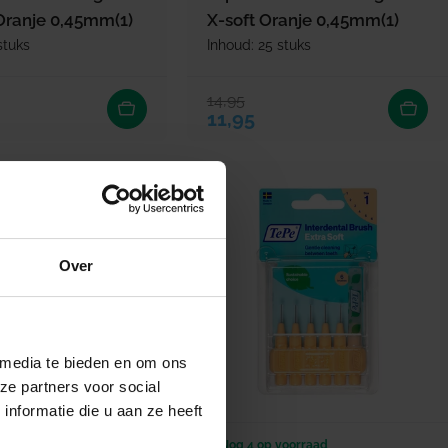
 Oranje 0,45mm(1)
X-soft Oranje 0,45mm(1)
stuks
Inhoud: 25 stuks
14,95
ijs
rijs
Verkoopprijs
Normale prijs
11,95
Over
 media te bieden en om ons
ze partners voor social
nformatie die u aan ze heeft
erbaar
Nog 4 op voorraad