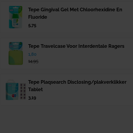
Tepe Gingival Gel Met Chloorhexidine En
Fluoride
Normale
5,75
prijs
Tepe Travelcase Voor Interdentale Ragers
Verkoopprijs
1,80
Normale
prijs
14,95
Tepe Plaqsearch Disclosing/plakverklikker
Tablet
Normale
3,19
prijs