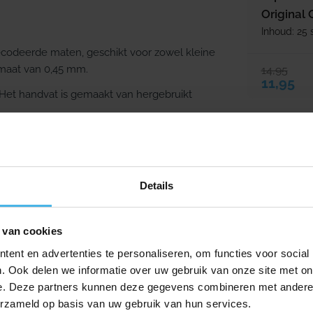
Original
Inhoud: 25 
gecodeerde maten, geschikt voor zowel kleine
 maat van 0,45 mm.
14,95
Verkooppr
Normale p
11,95
 Het handvat is gemaakt van hergebruikt
neproducten produceert. De missie van TePe is
Details
die bijdragen aan een betere mondhygiëne voor
 van cookies
 mond en tanden. De producten worden
.
ent en advertenties te personaliseren, om functies voor social
. Ook delen we informatie over uw gebruik van onze site met on
en kinderen. Een goede tandenborstel heeft
e. Deze partners kunnen deze gegevens combineren met andere i
 borstelkop en zachte borstelharen. Ook
erzameld op basis van uw gebruik van hun services.
anden, zoals ragers, tandenstokers en floss.
Direct lev