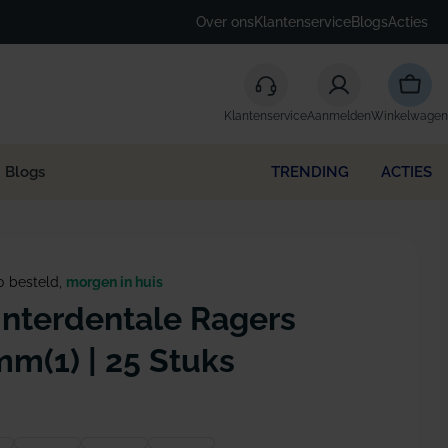
Over ons
Klantenservice
Blogs
Acties
Winke
Klantenservice
Aanmelden
Winkelwagen
Blogs
TRENDING
ACTIES
0 besteld,
morgen in huis
Interdentale Ragers
mm(1) | 25 Stuks