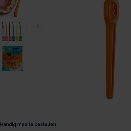
Open media 0 in modaal venster
Handig mee te bestellen