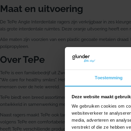
Maat en uitvoering
De TePe Angle Interdentale ragers zijn verkrijgbaar in zes kleur
als grote interdentale ruimtes. Deze oranje uitvoering heeft een
Alle maten zijn voorzien van een plastic gecoate metalen draad.
polipropyleen.
Over TePe
TePe is een familiebedrijf uit Zweden dat sinds 1965 mondhygië
Toestemming
"We care for healthy smiles". Het merk richt zich op producten 
mensen over de hele wereld.
Deze website maakt gebruik
TePe biedt een breed assortiment voor het gezond houden van
ontwikkeld in samenwerking met tandheelkundige professionals
We gebruiken cookies om cont
websiteverkeer te analyseren
Naast ragers maakt TePe ook tandenborstels voor volwassenen 
media, adverteren en analys
volgens TePe een comfortabele handgreep, een taps toelopende
verstrekt of die ze hebben v
heeft TePe verschillende producten voor het reinigen tussen de t