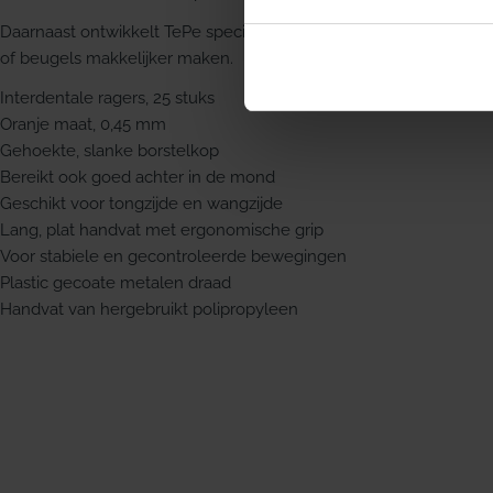
Daarnaast ontwikkelt TePe speciale producten die het reinigen 
of beugels makkelijker maken.
Interdentale ragers, 25 stuks
Oranje maat, 0,45 mm
Gehoekte, slanke borstelkop
Bereikt ook goed achter in de mond
Geschikt voor tongzijde en wangzijde
Lang, plat handvat met ergonomische grip
Voor stabiele en gecontroleerde bewegingen
Plastic gecoate metalen draad
Handvat van hergebruikt polipropyleen