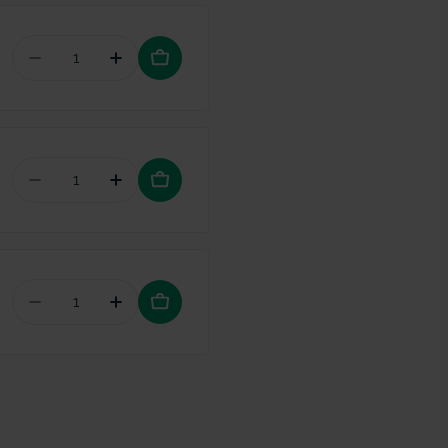
Aantal verminderen voor TePe Gingival gel met c
Hoeveelheid verhogen voor TePe Gingiv
Aantal verminderen voor TePe Travelcase voor i
Hoeveelheid verhogen voor TePe Travel
Aantal verminderen voor TePe Plaqsearch disclos
Hoeveelheid verhogen voor TePe Plaqse