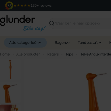
Ga
★★★★★
180+ reviews
9,3
naar
de
inhoud
Zoeken
Alle categorieën
Ragers
Tandpasta's
Home
›
Alle producten
›
Ragers
›
Tepe
›
TePe Angle Interde