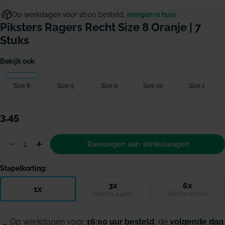
Op werkdagen voor 16:00 besteld,
morgen in huis
Piksters Ragers Recht Size 8 Oranje | 7
Stuks
Bekijk ook
Size 8
Size 9
Size 0
Size 00
Size 1
Normale
3,45
prijs
Hoeveelheid
Toevoegen aan winkelwagen
Aantal verminderen voor Piksters ragers recht siz
Hoeveelheid verhogen voor Piksters ragers 
Stapelkorting:
3x
6x
1x
Slechts 9.45€!
Slechts 17.70€!
Op werkdagen voor
16:00 uur besteld
, de
volgende dag