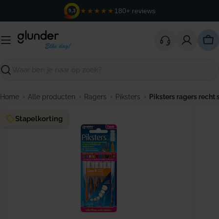
Ga
★★★★★
180+ reviews
9,3
naar
de
inhoud
Win
Zoeken
›
›
›
›
Home
Alle producten
Ragers
Piksters
Piksters ragers recht 
Stapelkorting
Open media 0 in modaal venster
Open m