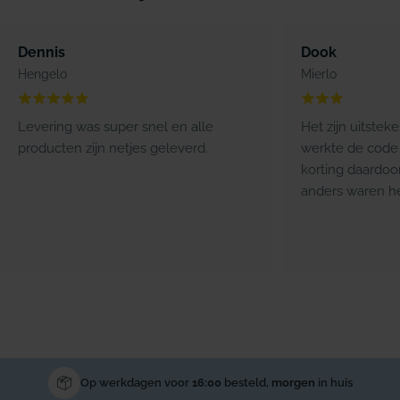
Dennis
Dook
Hengelo
Mierlo
Levering was super snel en alle
Het zijn uitstek
producten zijn netjes geleverd.
werkte de code 
korting daardoo
anders waren he
Op werkdagen voor
16:00
besteld,
morgen
in huis