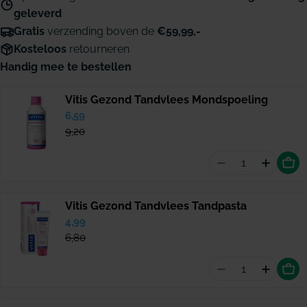
geleverd
Gratis
verzending boven de
€59,99,-
Kosteloos
retourneren
Handig mee te bestellen
Vitis Gezond Tandvlees Mondspoeling
Verkoopprijs
6,59
Normale
prijs
9,20
Aantal vermin
Hoevee
Vitis Gezond Tandvlees Tandpasta
Verkoopprijs
4,99
Normale
prijs
6,80
Aantal vermind
Hoevee