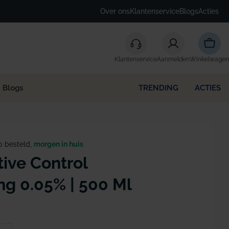
Over ons
Klantenservice
Blogs
Acties
Winke
Klantenservice
Aanmelden
Winkelwagen
Blogs
TRENDING
ACTIES
0 besteld,
morgen in huis
tive Control
g 0.05% | 500 Ml