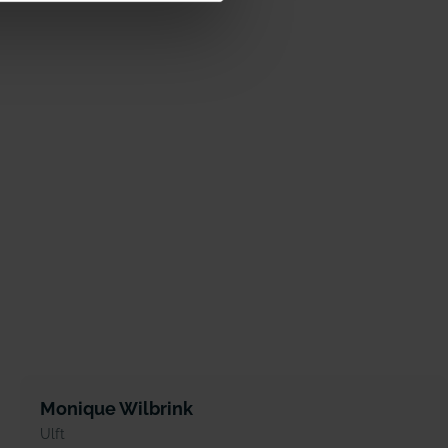
Monique Wilbrink
Ulft