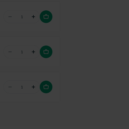
Aantal verminderen voor Interprox Plus PHD 1,7 C
Hoeveelheid verhogen voor Interprox Pl
Aantal verminderen voor Vitis Surgical tandenbo
Hoeveelheid verhogen voor Vitis Surgi
Aantal verminderen voor Interprox Gel
Hoeveelheid verhogen voor Interprox 