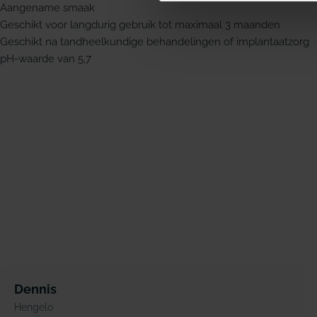
Aangename smaak
Geschikt voor langdurig gebruik tot maximaal 3 maanden
Geschikt na tandheelkundige behandelingen of implantaatzorg
pH-waarde van 5,7
Dennis
Hengelo