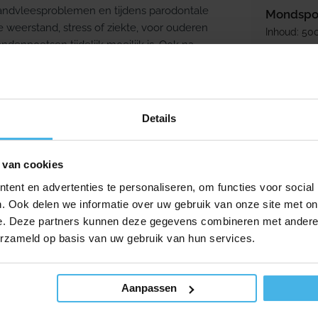
tandvleesproblemen en tijdens parodontale
Mondspoe
 weerstand, stress of ziekte, voor ouderen
Inhoud: 50
denpoetsen tijdelijk moeilijk is. Ook na
ondspoeling vaak gebruikt.
11,20
Verkooppr
Normale p
7,95
Details
ling gedurende 30 seconden. Spoel niet na
 van cookies
maal 3 maanden. De aangename smaak maakt het
ent en advertenties te personaliseren, om functies voor social
. Ook delen we informatie over uw gebruik van onze site met on
e. Deze partners kunnen deze gegevens combineren met andere i
erzameld op basis van uw gebruik van hun services.
odontale nazorg
Aanpassen