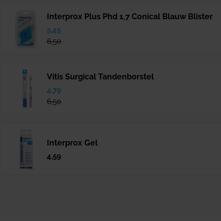
Interprox Plus Phd 1,7 Conical Blauw Blister
Verkoopprijs
5,45
Normale
prijs
6,50
Vitis Surgical Tandenborstel
Verkoopprijs
4,79
Normale
prijs
6,50
Interprox Gel
Normale
4,59
prijs