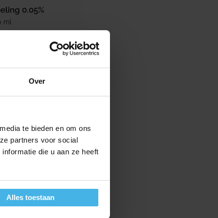
ling 0.05%
0 ml
ijs
rijs
Over
 media te bieden en om ons
ze partners voor social
nformatie die u aan ze heeft
Alles toestaan