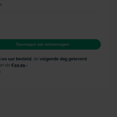
ay
Toevoegen aan winkelwagen
 voor Perio Aid Active Control mondspoeling 0.05%
id verhogen voor Perio Aid Active Control mondspo
6:00 uur besteld
, de
volgende dag geleverd
en de
€59,99,-
n