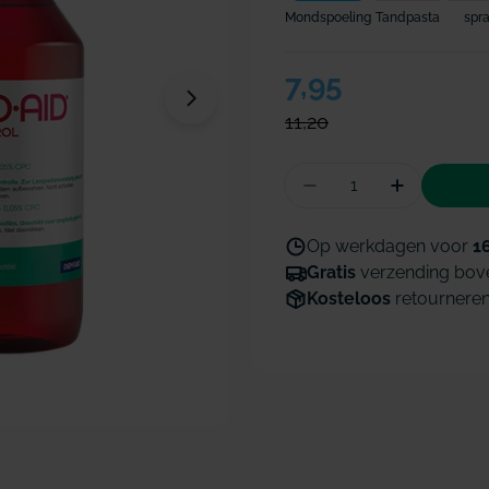
Mondspoeling
Tandpasta
spr
Verkoopprijs
7,95
Normale
Open media 1 in modaal venster
prijs
11,20
Hoeveelheid
Aantal verminderen
Hoeveelhe
Op werkdagen voor
1
Gratis
verzending bov
Kosteloos
retournere