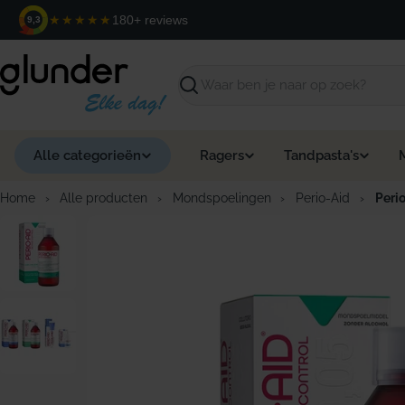
Ga
★★★★★
180+ reviews
9,3
naar
de
inhoud
Zoeken
Alle categorieën
Ragers
Tandpasta's
Home
›
Alle producten
›
Mondspoelingen
›
Perio-Aid
›
Peri