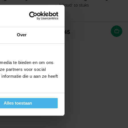
Inhoud: 10 stuks
stuks
ijs
rijs
Normale prijs
3,45
Over
 media te bieden en om ons
ze partners voor social
nformatie die u aan ze heeft
Alles toestaan