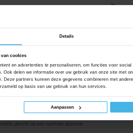
Box
Inhoud: 40 
sende reiniging tussen de tanden. Deze
rager makkelijk en hygiënisch om mee te
14,95
Verkooppr
Normale p
11,85
Details
 zijn verkrijgbaar in de volgende maten:
 van cookies
ent en advertenties te personaliseren, om functies voor social
. Ook delen we informatie over uw gebruik van onze site met on
e. Deze partners kunnen deze gegevens combineren met andere i
erzameld op basis van uw gebruik van hun services.
Aanpassen
ied van interdentale borstels. Het merk bestaat
ntwikkelt en vervaardigt tandheelkundige
orstels, gericht op een optimale gezonde