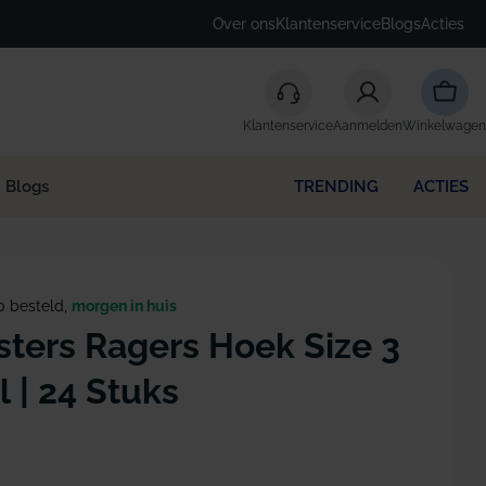
Over ons
Klantenservice
Blogs
Acties
Winke
Klantenservice
Aanmelden
Winkelwagen
Blogs
TRENDING
ACTIES
0 besteld,
morgen in huis
ters Ragers Hoek Size 3
 | 24 Stuks