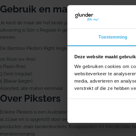
Gebruik en maat
Je kiest de maat die het beste past bij jouw gebit, voor een pas
uitvoering is Size 3 Regular in geel. Het borstelkapje maakt de 
Toestemming
nemen.
De Bamboo Piksters Right Angle worden geleverd per 24 stuks en
Deze website maakt gebruik
00 Roze (xx-fine)
We gebruiken cookies om cont
1 Paars (fine)
websiteverkeer te analyseren
3 Geel (regular)
media, adverteren en analys
5 Blauw (larger)
verstrekt of die ze hebben v
Assorted, alle maten eenmaal
Over Piksters
Erskine Piksters is een Australisch merk en nummer 1 op het geb
al 21 jaar en is opgericht door een voormalig tandarts. Erskine o
producten zoals tandenborstels, flosapparaten en interdentale b
mondverzorging.