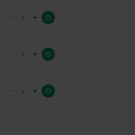
Aantal verminderen voor Bamboo classic tanden
Hoeveelheid verhogen voor Bamboo cl
Aantal verminderen voor Bluem mondwater
Hoeveelheid verhogen voor Bluem m
Aantal verminderen voor Splat tandpasta Profes
Hoeveelheid verhogen voor Splat tand