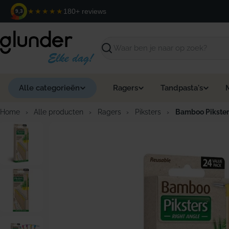
Ga
★★★★★
180+ reviews
9,3
naar
de
inhoud
Zoeken
Alle categorieën
Ragers
Tandpasta's
Home
›
Alle producten
›
Ragers
›
Piksters
›
Bamboo Piksters