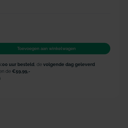
Open media 2 i
Toevoegen aan winkelwagen
 voor Bamboo Piksters ragers hoek Size 3 Regular g
id verhogen voor Bamboo Piksters ragers hoek Size 
6:00 uur besteld
, de
volgende dag geleverd
en de
€59,99,-
n