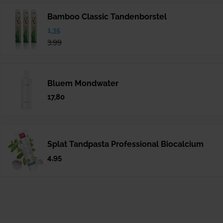
Bamboo Classic Tandenborstel
Verkoopprijs
1,35
Normale
prijs
3,99
Bluem Mondwater
Normale
17,80
prijs
Splat Tandpasta Professional Biocalcium
Normale
4,95
prijs