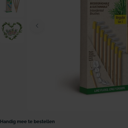
Open media 0 in modaal venster
Handig mee te bestellen