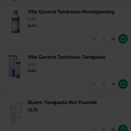
Vitis Gezond Tandvlees Mondspoeling
Verkoopprijs
6,59
Normale
prijs
9,20
Aantal vermin
Hoevee
Vitis Gezond Tandvlees Tandpasta
Verkoopprijs
4,99
Normale
prijs
6,80
Aantal vermind
Hoevee
Bluem Tandpasta Met Fluoride
Normale
13,75
prijs