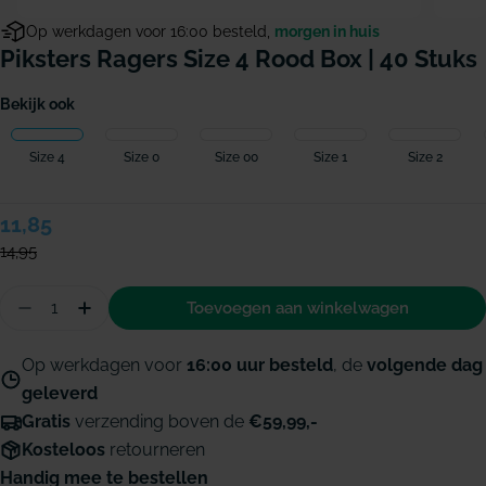
Op werkdagen voor 16:00 besteld,
morgen in huis
Piksters Ragers Size 4 Rood Box | 40 Stuks
Bekijk ook
Size 4
Size 0
Size 00
Size 1
Size 2
Verkoopprijs
11,85
Normale
prijs
14,95
Hoeveelheid
Toevoegen aan winkelwagen
Aantal verminderen voor Piksters ragers Size 4 ro
Hoeveelheid verhogen voor Piksters ragers 
Op werkdagen voor
16:00 uur besteld
, de
volgende dag
geleverd
Gratis
verzending boven de
€59,99,-
Kosteloos
retourneren
Handig mee te bestellen