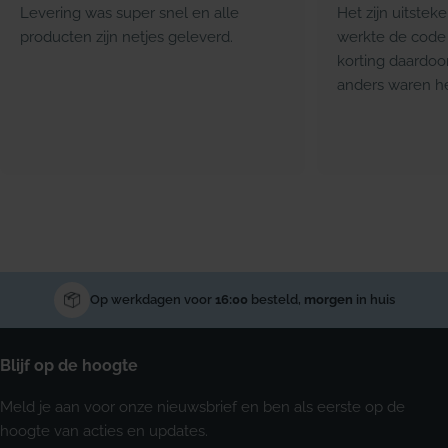
Levering was super snel en alle
Het zijn uitstek
producten zijn netjes geleverd.
werkte de code 
korting daardoo
anders waren he
Op werkdagen voor
16:00
besteld,
morgen
in huis
Blijf op de hoogte
Meld je aan voor onze nieuwsbrief en ben als eerste op de
hoogte van acties en updates.