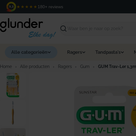
Ga
★★★★★
180+ reviews
9,3
naar
de
inhoud
Zoeken
Alle categorieën
Ragers
Tandpasta's
Home
›
Alle producten
›
Ragers
›
Gum
›
GUM Trav-Ler 1,3