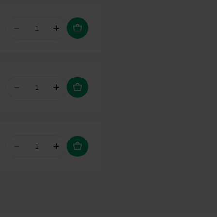
Aantal verminderen voor GUM Gingidex mondsp
Hoeveelheid verhogen voor GUM Ging
Aantal verminderen voor GUM Gingidex tandpas
Hoeveelheid verhogen voor GUM Gingi
Aantal verminderen voor GUM SONIC Daily tanden
Hoeveelheid verhogen voor GUM SONIC 