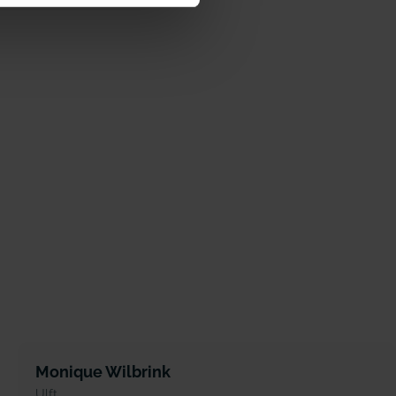
Monique Wilbrink
Ulft