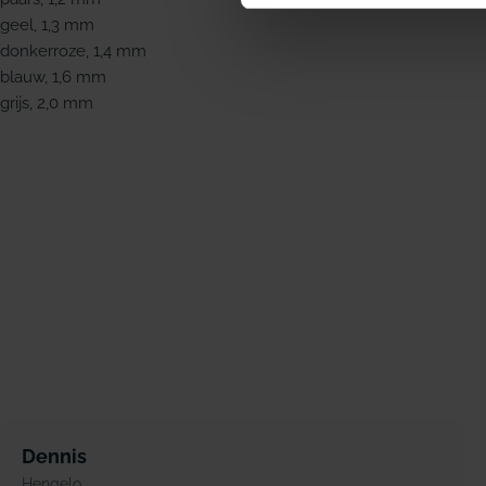
geel, 1,3 mm
donkerroze, 1,4 mm
blauw, 1,6 mm
grijs, 2,0 mm
Dennis
Hengelo