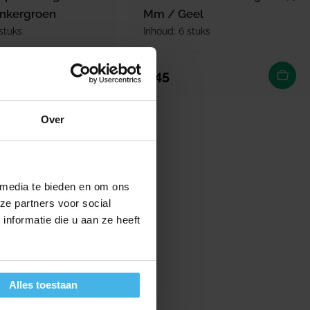
nkergroen
Mm / Geel
stuks
Inhoud: 6 stuks
rijs
Normale prijs
4,45
Over
 media te bieden en om ons
ze partners voor social
nformatie die u aan ze heeft
Alles toestaan