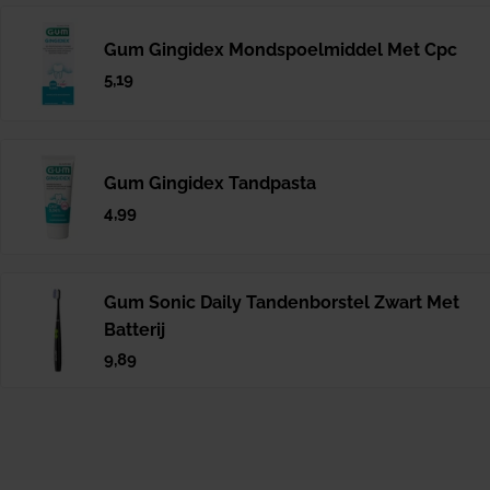
Gum Gingidex Mondspoelmiddel Met Cpc
Normale
5,19
prijs
Gum Gingidex Tandpasta
Normale
4,99
prijs
Gum Sonic Daily Tandenborstel Zwart Met
Batterij
Normale
9,89
prijs