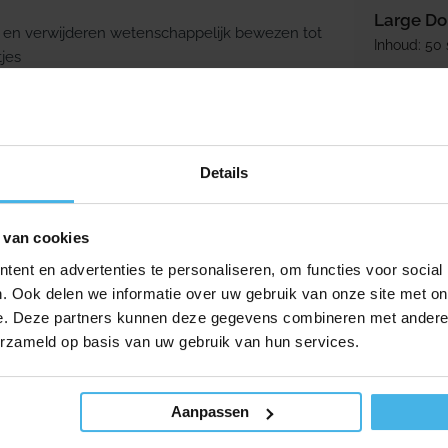
Large Do
r en verwijderen wetenschappelijk bewezen tot
Inhoud: 50 
jes
te beschermen
Normale p
3,99
sen de gebruiksmomenten
 het reinigen
Details
 je makkelijker bij de achterste kiezen komt
rschillende interdentale ruimtes
 van cookies
ent en advertenties te personaliseren, om functies voor social
. Ook delen we informatie over uw gebruik van onze site met on
e. Deze partners kunnen deze gegevens combineren met andere i
erzameld op basis van uw gebruik van hun services.
Aanpassen