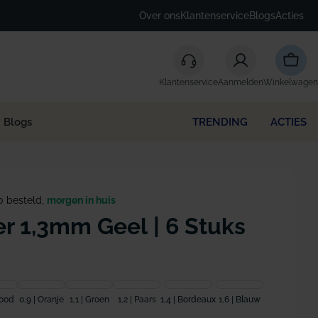
Over ons
Klantenservice
Blogs
Acties
Winke
Klantenservice
Aanmelden
Winkelwagen
Blogs
TRENDING
ACTIES
0 besteld,
morgen in huis
r 1,3mm Geel | 6 Stuks
Rood
0,9 | Oranje
1,1 | Groen
1,2 | Paars
1,4 | Bordeaux
1,6 | Blauw