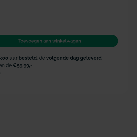
Open media 2 i
Toevoegen aan winkelwagen
n voor GUM Trav-Ler 1,3mm geel
id verhogen voor GUM Trav-Ler 1,3mm geel
6:00 uur besteld
, de
volgende dag geleverd
en de
€59,99,-
n