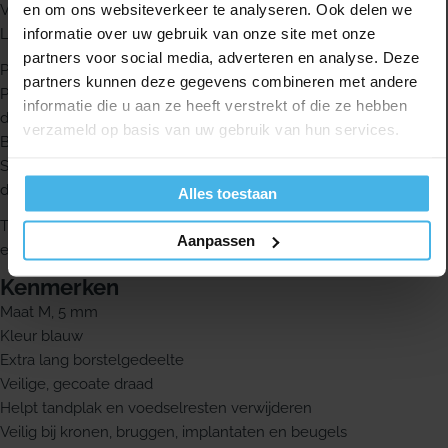
en om ons websiteverkeer te analyseren. Ook delen we
Voor het beste resultaat en gezond tandvlees gebruik je de
informatie over uw gebruik van onze site met onze
Lactona ragers dagelijks.
partners voor social media, adverteren en analyse. Deze
Pak de rager vast bij het stevige handvat.
partners kunnen deze gegevens combineren met andere
Plaats het borsteltje voorzichtig tussen je tanden of kiezen, zo
informatie die u aan ze heeft verstrekt of die ze hebben
dicht mogelijk bij het tandvlees.
verzameld op basis van uw gebruik van hun services.
Beweeg de rager een paar keer horizontaal heen en weer.
Spoel de rager na gebruik goed af onder de kraan en laat hem
drogen.
Alles toestaan
Tip: combineer het gebruik van de Lactona ragers blauw met
Aanpassen
een goede fluoridetandpasta.
Kenmerken
Maat M, 5 mm
Kleur blauw
Extra lang borstelgedeelte
Veilige, gecoate draad
Helpt tandplak en voedselresten verwijderen
Veilig bij kronen, bruggen, implantaten en beugels