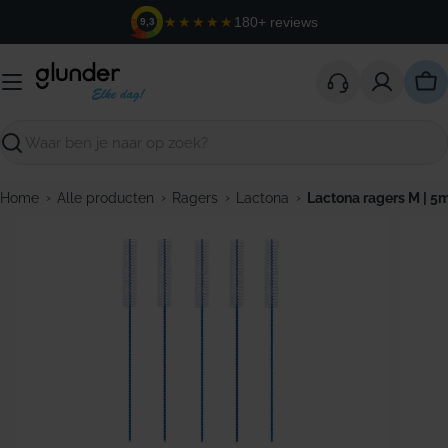
Ga
★★★★★
180+ reviews
9,3
naar
de
inhoud
Win
Zoeken
›
›
›
›
Home
Alle producten
Ragers
Lactona
Lactona ragers M | 
Open media 0 in modaal venster
Open m