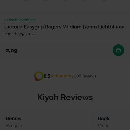
Direct leverbaar
Lactona Easygrip Ragers Medium | 5mm Lichtblauw
Inhoud: 1x5 stuks
Normale prijs
2,09
★★★★★
9,5
1309 reviews
Kiyoh Reviews
Dennis
Dook
Hengelo
Mierlo