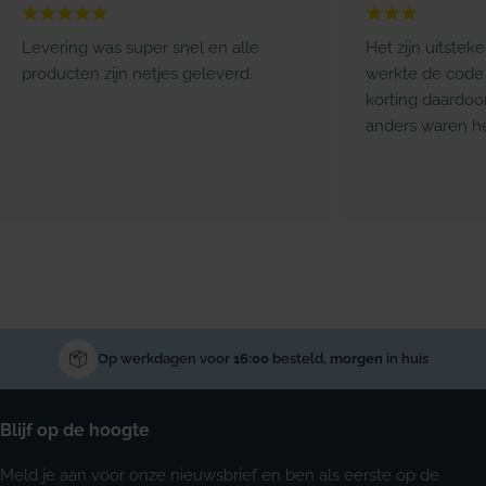
Levering was super snel en alle
Het zijn uitstek
producten zijn netjes geleverd.
werkte de code 
korting daardoo
anders waren he
Op werkdagen voor
16:00
besteld,
morgen
in huis
Blijf op de hoogte
Meld je aan voor onze nieuwsbrief en ben als eerste op de