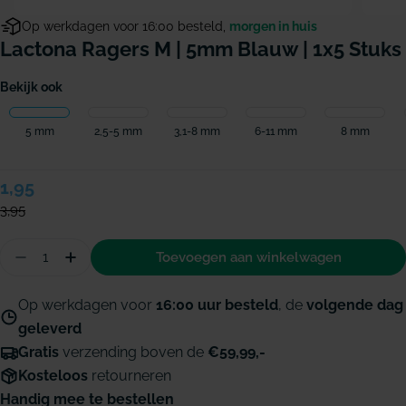
Op werkdagen voor 16:00 besteld,
morgen in huis
Lactona Ragers M | 5mm Blauw | 1x5 Stuks
Bekijk ook
5 mm
2,5-5 mm
3,1-8 mm
6-11 mm
8 mm
Verkoopprijs
1,95
Normale
prijs
3,95
Hoeveelheid
Toevoegen aan winkelwagen
Aantal verminderen voor Lactona ragers M | 5mm
Hoeveelheid verhogen voor Lactona rager
Op werkdagen voor
16:00 uur besteld
, de
volgende dag
geleverd
Gratis
verzending boven de
€59,99,-
Kosteloos
retourneren
Handig mee te bestellen