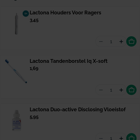
Lactona Houders Voor Ragers
Normale
3,45
prijs
Aantal vermin
Hoevee
Lactona Tandenborstel Iq X-soft
Normale
1,69
prijs
Aantal vermind
Hoevee
Lactona Duo-active Disclosing Vloeistof
Normale
5,95
prijs