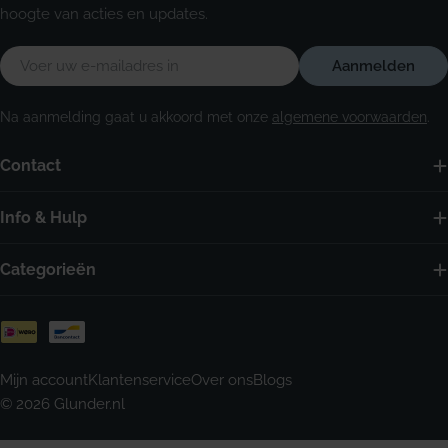
hoogte van acties en updates.
E-
Aanmelden
mail
Na aanmelding gaat u akkoord met onze
algemene voorwaarden
.
Contact
Info & Hulp
Categorieën
Betaalmethoden
Mijn account
Klantenservice
Over ons
Blogs
© 2026
Glunder.nl