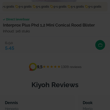
5+1 gratis
5+1 gratis
5+1 gratis
5+1 gratis
5+1 gratis
5+1 gratis
Direct leverbaar
Interprox Plus Phd 1,2 Mini Conical Rood Blister
Inhoud: 1x6 stuks
6,50
Verkoopprijs
Normale prijs
5,45
★★★★★
9,5
1309 reviews
Kiyoh Reviews
Dennis
Dook
Hengelo
Mierlo