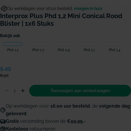
Op werkdagen voor 16:00 besteld,
morgen in huis
Interprox Plus Phd 1,2 Mini Conical Rood
Blister | 1x6 Stuks
Bekijk ook
Phd 1,2
Phd 0,7
Phd 0,9
Phd 1,1
Phd 1,4
Verkoopprijs
5,45
Normale
prijs
6,50
Hoeveelheid
Toevoegen aan winkelwagen
Aantal verminderen voor Interprox Plus PHD 1,2 Min
Hoeveelheid verhogen voor Interprox Plus PH
Op werkdagen voor
16:00 uur besteld
, de
volgende dag
geleverd
Gratis
verzending boven de
€59,99,-
Kosteloos
retourneren