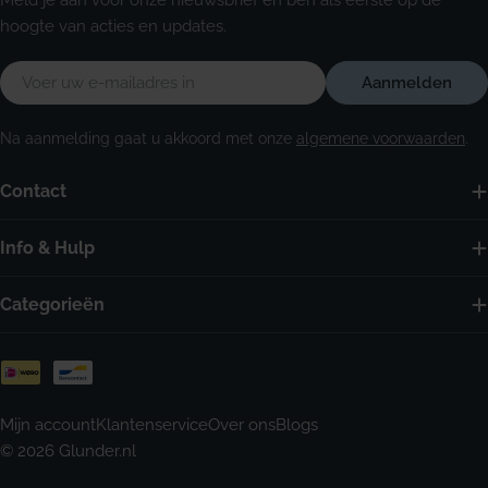
Meld je aan voor onze nieuwsbrief en ben als eerste op de
hoogte van acties en updates.
E-
Aanmelden
mail
Na aanmelding gaat u akkoord met onze
algemene voorwaarden
.
Contact
Info & Hulp
Categorieën
Betaalmethoden
Mijn account
Klantenservice
Over ons
Blogs
© 2026
Glunder.nl