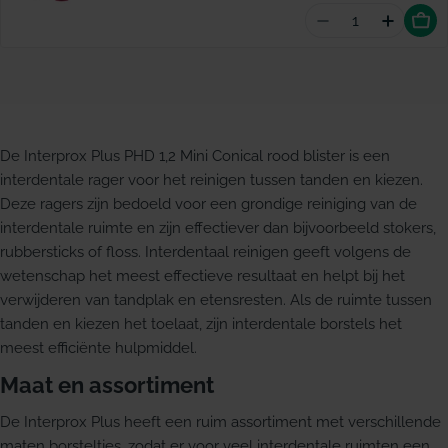
Aantal vermind
Hoevee
De Interprox Plus PHD 1,2 Mini Conical rood blister is een
interdentale rager voor het reinigen tussen tanden en kiezen.
Deze ragers zijn bedoeld voor een grondige reiniging van de
interdentale ruimte en zijn effectiever dan bijvoorbeeld stokers,
rubbersticks of floss. Interdentaal reinigen geeft volgens de
wetenschap het meest effectieve resultaat en helpt bij het
verwijderen van tandplak en etensresten. Als de ruimte tussen
tanden en kiezen het toelaat, zijn interdentale borstels het
meest efficiënte hulpmiddel.
Maat en assortiment
De Interprox Plus heeft een ruim assortiment met verschillende
maten borsteltjes, zodat er voor veel interdentale ruimten een