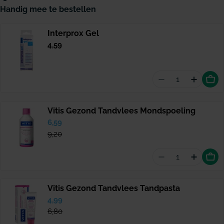
Handig mee te bestellen
Interprox Gel
Normale
4,59
prijs
Aantal vermind
Hoevee
Vitis Gezond Tandvlees Mondspoeling
Verkoopprijs
6,59
Normale
prijs
9,20
Aantal vermin
Hoevee
Vitis Gezond Tandvlees Tandpasta
Verkoopprijs
4,99
Normale
prijs
6,80