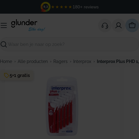
Ga
★★★★★
180+ reviews
9,3
naar
de
inhoud
Win
Zoeken
›
›
›
›
Home
Alle producten
Ragers
Interprox
Interprox Plus PHD 1,
5+1 gratis
Open media 0 in modaal venster
Open m