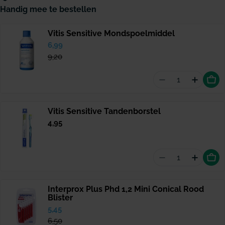
Handig mee te bestellen
Vitis Sensitive Mondspoelmiddel
Verkoopprijs
6,99
Normale
prijs
9,20
Aantal vermind
Hoevee
Vitis Sensitive Tandenborstel
Normale
4,95
prijs
Aantal vermind
Hoeveel
Interprox Plus Phd 1,2 Mini Conical Rood
Blister
Verkoopprijs
5,45
Normale
prijs
6,50