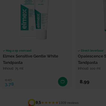
Nog 2 op voorraad
Direct leverbaar
Elmex Sensitive Gentle White
Opalescence Se
Tandpasta
Tandpasta
Inhoud: 75 ml
Inhoud: 100 ml
4,45
Verkoopprijs
Normale prijs
Normale prijs
8,99
3,78
★★★★★
9,5
1309 reviews