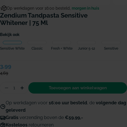
Op werkdagen voor 16:00 besteld,
morgen in huis
Zendium Tandpasta Sensitive
Whitener | 75 Ml
Bekijk ook
Sensitive White
Classic
Fresh + White
Junior 5-12
Sensitive
Verkoopprijs
3,99
Normale
prijs
4,69
Hoeveelheid
Toevoegen aan winkelwagen
Aantal verminderen voor Zendium Tandpasta Sens
Hoeveelheid verhogen voor Zendium Tandp
Op werkdagen voor
16:00 uur besteld
, de
volgende dag
geleverd
Gratis
verzending boven de
€59,99,-
Kosteloos
retourneren