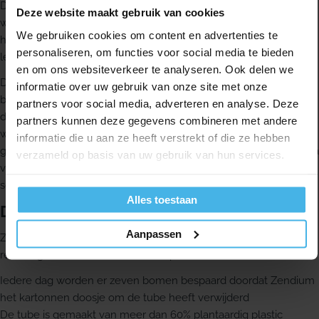
Die aanpak past nog steeds bij het merk. Zendium wil de manier
Deze website maakt gebruik van cookies
waarop mensen over mondgezondheid denken veranderen en
We gebruiken cookies om content en advertenties te
heeft als doel om mensen te helpen een langer en gezonder
personaliseren, om functies voor social media te bieden
leven te leiden.
en om ons websiteverkeer te analyseren. Ook delen we
Door de exclusieve formule wordt de mond op natuurlijke wijze
informatie over uw gebruik van onze site met onze
beschermd. Zendium helpt de goede en slechte bacteriebn in
partners voor social media, adverteren en analyse. Deze
de mond in balans te brengen, waardoor het orale microbioom
partners kunnen deze gegevens combineren met andere
wordt versterkt. Volgens de productinformatie wordt de
informatie die u aan ze heeft verstrekt of die ze hebben
gezondheid van het tandvlees bevorderd. Daarbij is de tandpasta
verzameld op basis van uw gebruik van hun services.
vier keer zo mild als de gemiddelde tandpasta met SLS-
schuimmiddel.
Alles toestaan
Duurzaamheid
Aanpassen
Zendium vindt duurzaamheid belangrijk en houdt daarbij
rekening met vier verschillende aspecten.
Iedere dag worden er zeven bomen bespaard doordat Zendium
het kartonnen doosje om de tube heeft verwijderd
De tube is gemaakt van meer dan 60% plantaardig plastic