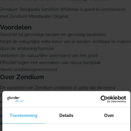
Zendium Tandpasta Sensitive Whitener is goed te combineren
met Zendium Mondwater Original.
Voordelen
Geschikt bij gevoelige tanden en gevoelig tandvlees
Helpt de natuurlijke witte kleur van je tanden zichtbaar te maken
door de whitening formule
Verbetert de natuurlijke weerstand van het gebit
Effectief tegen het aanmaken van nieuw tandplak
Werkt ontstekingsremmend
Over Zendium
De oprichter van Zendium ontdekte in 1969 dat de mond
zichzelf van nature beschermt met een systeem van enzymen
en proteefnen die bacteriebn in balans brengen. In plaats van
bacteriebn te bestrijden, koos Zendium ervoor om de goede
Toestemming
Details
Over
bacteriebn te voeden. Zo ontstond een exclusieve formule voor
gebitsverzorging.