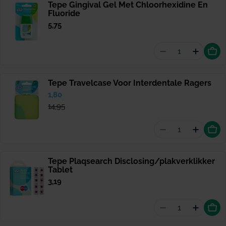
Tepe Gingival Gel Met Chloorhexidine En
Fluoride
Normale
5,75
prijs
Aantal vermind
Hoeveel
Tepe Travelcase Voor Interdentale Ragers
Verkoopprijs
1,80
Normale
prijs
14,95
Aantal vermind
Hoevee
Tepe Plaqsearch Disclosing/plakverklikker
Tablet
Normale
3,19
prijs
Aantal vermind
Hoevee