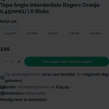
Tepe Angle Interdentale Ragers Oranje
0,45mm(1) | 6 Stuks
Bekijk ook
0,45 mm
0,6 mm
0,7 mm
0,8 mm
0,5 mm
Normale
3,95
prijs
Hoeveelheid
Toevoegen aan winkelwagen
Aantal verminderen voor TePe Angle Interdentale
Hoeveelheid verhogen voor TePe Angle Inte
Op werkdagen voor
16:00 uur besteld
, de
volgende dag
geleverd
Gratis
verzending boven de
€59,99,-
Kosteloos
retourneren
Handig mee te bestellen