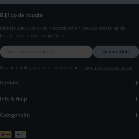
Blijf op de hoogte
Meld je aan voor onze nieuwsbrief en ben als eerste op de
hoogte van acties en updates.
E-
Aanmelden
mail
Na aanmelding gaat u akkoord met onze
algemene voorwaarden
.
Contact
Info & Hulp
Categorieën
Betaalmethoden