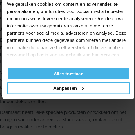
mond en tanden. Daaronder vallen tandenborstels, ragers,
We gebruiken cookies om content en advertenties te
tandenstokers, floss en speciale producten voor situaties waarin
personaliseren, om functies voor social media te bieden
extra ondersteuning nodig is.
en om ons websiteverkeer te analyseren. Ook delen we
informatie over uw gebruik van onze site met onze
Assortiment van TePe
partners voor social media, adverteren en analyse. Deze
Een goede tandenborstel heeft volgens TePe een comfortabele
partners kunnen deze gegevens combineren met andere
handgreep, een taps toelopende borstelkop en zachte
informatie die u aan ze heeft verstrekt of die ze hebben
borstelharen. Het assortiment van TePe bevat verschillende
verzameld op basis van uw gebruik van hun services.
tandenborstels voor volwassenen en kinderen.
Voor het reinigen tussen je tanden kun je kiezen uit
Alles toestaan
verschillende hulpmiddelen. Welk product het beste past, hangt
af van de ruimte tussen je tanden en van je persoonlijke
Aanpassen
voorkeur. TePe heeft hiervoor verschillende soorten ragers,
tandenstokers en floss.
Daarnaast heeft TePe speciale producten ontwikkeld om het
reinigen van onder andere verstandskiezen, implantaten of
beugels makkelijker te maken.