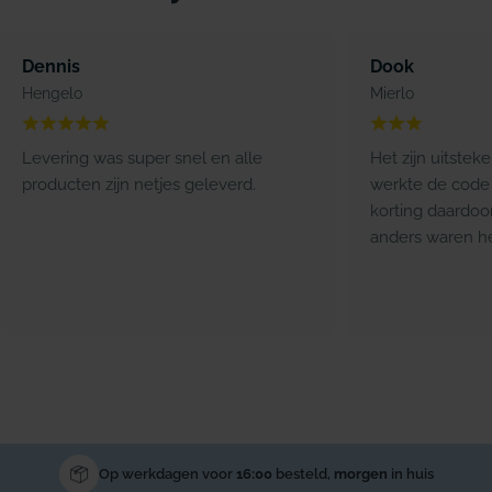
Dennis
Dook
Hengelo
Mierlo
Levering was super snel en alle
Het zijn uitstek
producten zijn netjes geleverd.
werkte de code 
korting daardoo
anders waren he
Op werkdagen voor
16:00
besteld,
morgen
in huis