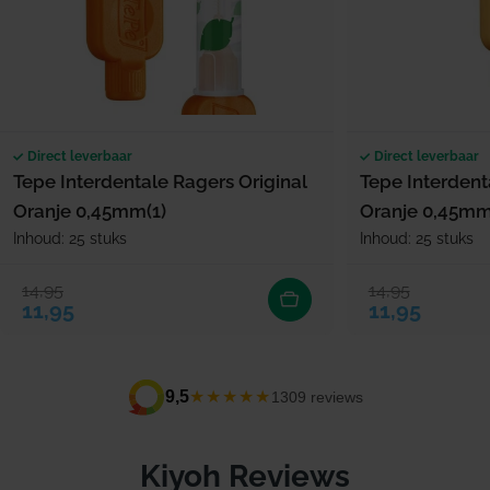
Direct leverbaar
Direct leverbaar
Tepe Interdentale Ragers Original
Tepe Interdent
Oranje 0,45mm(1)
Oranje 0,45mm
Inhoud: 25 stuks
Inhoud: 25 stuks
14,95
14,95
Verkoopprijs
Normale prijs
Verkoopprijs
Normale prijs
11,95
11,95
★★★★★
9,5
1309 reviews
Kiyoh Reviews