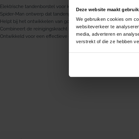
Elektrische tandenborstel voor kinderen vanaf 3 jaar
Deze website maakt gebruik
Spider-Man ontwerp dat tandenpoetsen leuker maakt
We gebruiken cookies om cont
Helpt bij het ontwikkelen van goede poetsgewoonten
websiteverkeer te analyseren
Combineert de reinigingskracht van Oral-B met kindvriendelijke f
media, adverteren en analys
Ontwikkeld voor een effectieve en kindvriendelijke poetsbelevin
verstrekt of die ze hebben v