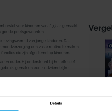
Verge
enborstel voor kinderen vanaf 3 jaar, gemaakt
van goede poetsgewoonten.
 belevingswereld van jonge kinderen. Dat
e mondverzorging een vaste routine te maken.
functies die zijn afgestemd op kinderen.
r en ouder. Hij ondersteunt bij het effectief
 gebruiksgemak en een kindvriendelijke
dertandenborstel
sen aantrekkelijker te maken voor jonge
 goed bij ouders die voor het kindergebit een
Details
Direct lev
outine.
Oral-b Vi