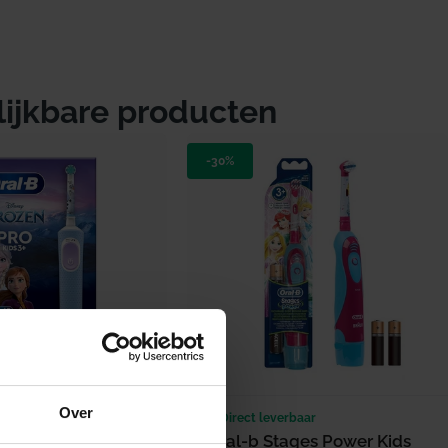
lijkbare producten
-30%
Over
erbaar
Direct leverbaar
tality Pro 103 Kids
Oral-b Stages Power Kids