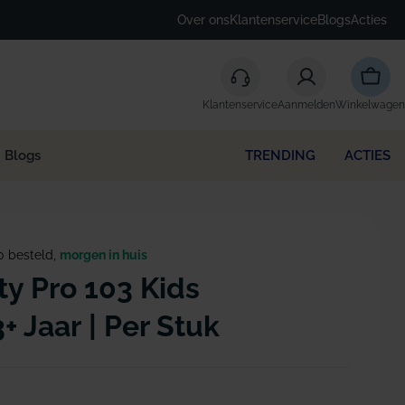
Over ons
Klantenservice
Blogs
Acties
Winke
Klantenservice
Aanmelden
Winkelwagen
Blogs
TRENDING
ACTIES
0 besteld,
morgen in huis
ity Pro 103 Kids
 Jaar | Per Stuk