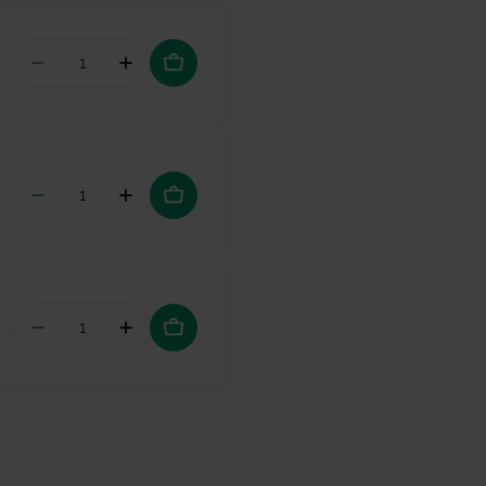
Aantal verminderen voor Vitis Kids Gel tandpast
Hoeveelheid verhogen voor Vitis Kids 
Aantal verminderen voor Vitis Junior Gel tandpa
Hoeveelheid verhogen voor Vitis Junio
Aantal verminderen voor Zendium Tandpasta Juni
Hoeveelheid verhogen voor Zendium Ta