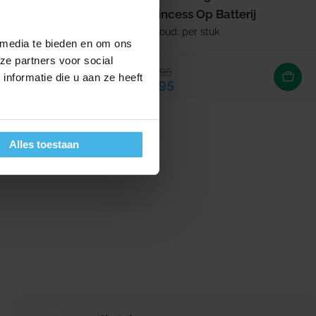
 Jaar
Princess Op Batterij
 stuk
Inhoud: per stuk
 media te bieden en om ons
ze partners voor social
12,95
Verkoopprijs
Normale prijs
rijs
nformatie die u aan ze heeft
8,95
Alles toestaan