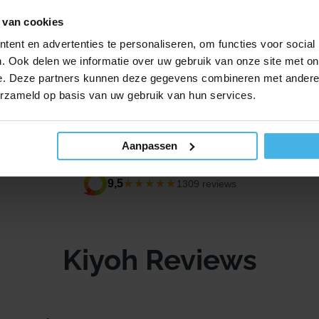
Frozen 3+
 van cookies
Inhoud: per
ent en advertenties te personaliseren, om functies voor social
. Ook delen we informatie over uw gebruik van onze site met on
uncties
Normale p
25,99
e. Deze partners kunnen deze gegevens combineren met andere i
g
erzameld op basis van uw gebruik van hun services.
Aanpassen
★★★★★
9,5
1309 reviews
Kiyoh Reviews