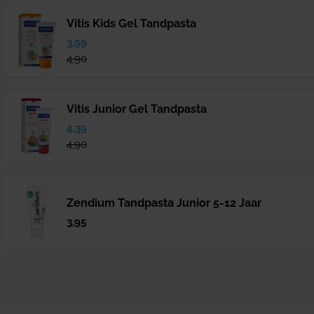
Vitis Kids Gel Tandpasta
Verkoopprijs
3,99
Normale
prijs
4,90
Vitis Junior Gel Tandpasta
Verkoopprijs
4,39
Normale
prijs
4,90
Zendium Tandpasta Junior 5-12 Jaar
Normale
3,95
prijs