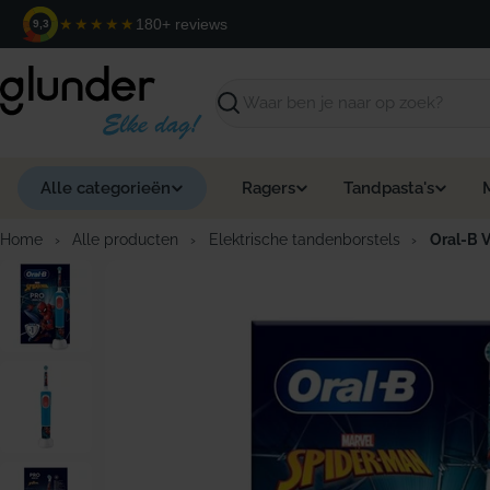
Ga
★★★★★
180+ reviews
9,3
naar
de
inhoud
Zoeken
Alle categorieën
Ragers
Tandpasta's
Home
›
Alle producten
›
Elektrische tandenborstels
›
Oral-B V