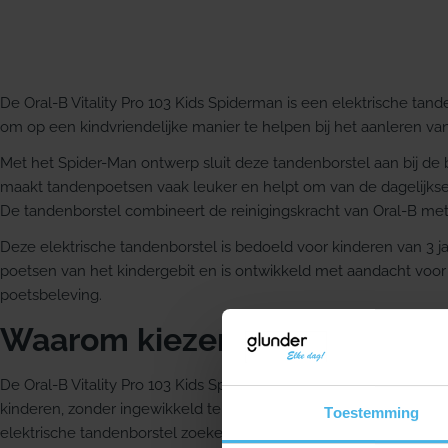
De Oral-B Vitality Pro 103 Kids Spiderman is een elektrische tand
om op een kindvriendelijke manier te helpen bij het aanleren 
Met het Spider-Man ontwerp sluit deze tandenborstel aan bij de
maakt tandenpoetsen vaak leuker en helpt om van de dagelijks
De tandenborstel combineert de reinigingskracht van Oral-B met 
Deze elektrische tandenborstel is bedoeld voor kinderen van 3 jaa
poetsen van het kindergebit en is ontwikkeld met aandacht voor
poetsbeleving.
Waarom kiezen voor deze kin
De Oral-B Vitality Pro 103 Kids Spiderman is ontwikkeld om poet
kinderen, zonder ingewikkeld te zijn in gebruik. Daarmee past hij
Toestemming
elektrische tandenborstel zoeken die aansluit bij een dagelijkse r