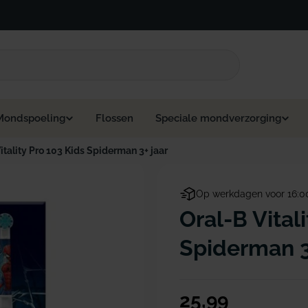
Mondspoeling
Flossen
Speciale mondverzorging
itality Pro 103 Kids Spiderman 3+ jaar
Op werkdagen voor 16:0
Oral-B Vital
Spiderman 3+
Normale
25,99