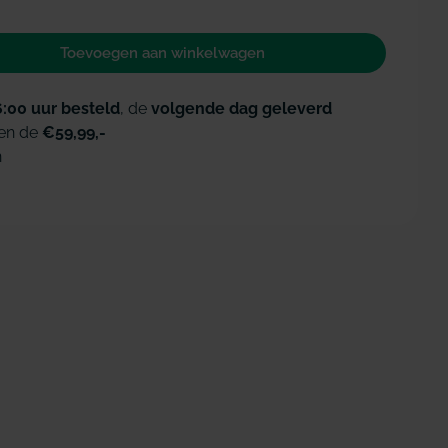
Toevoegen aan winkelwagen
voor Oral-B Vitality Pro 103 Kids Spiderman 3+ jaar
id verhogen voor Oral-B Vitality Pro 103 Kids Spider
Open media 2 i
6:00 uur besteld
, de
volgende dag geleverd
en de
€59,99,-
n