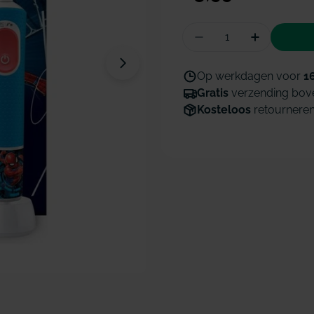
prijs
Hoeveelheid
Aantal verminderen 
Hoeveelhe
Open media 1 in modaal venster
Op werkdagen voor
1
Gratis
verzending bov
Kosteloos
retournere