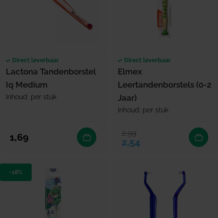
Direct leverbaar
Direct leverbaar
Lactona Tandenborstel
Elmex
Iq Medium
Leertandenborstels (0-2
Inhoud: per stuk
Jaar)
Inhoud: per stuk
2,99
Verkoopprijs
Normale prijs
Normale prijs
1,69
2,54
-18%