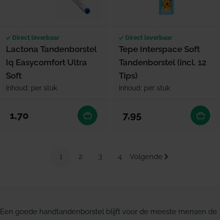
Direct leverbaar
Direct leverbaar
Lactona Tandenborstel
Tepe Interspace Soft
Iq Easycomfort Ultra
Tandenborstel (incl. 12
Soft
Tips)
Inhoud: per stuk
Inhoud: per stuk
Normale prijs
Normale prijs
1,70
7,95
1
2
3
4
Volgende
Een goede handtandenborstel blijft voor de meeste mensen de