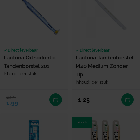
Direct leverbaar
Direct leverbaar
Lactona Orthodontic
Lactona Tandenborstel
Tandenborstel 201
M40 Medium Zonder
Inhoud: per stuk
Tip
Inhoud: per stuk
2,95
Verkoopprijs
Normale prijs
Normale prijs
1,25
1,99
-66%