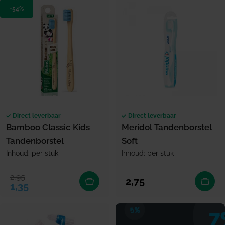
-54%
Direct leverbaar
Direct leverbaar
Bamboo Classic Kids
Meridol Tandenborstel
Tandenborstel
Soft
Inhoud: per stuk
Inhoud: per stuk
2,95
Verkoopprijs
Normale prijs
Normale prijs
2,75
1,35