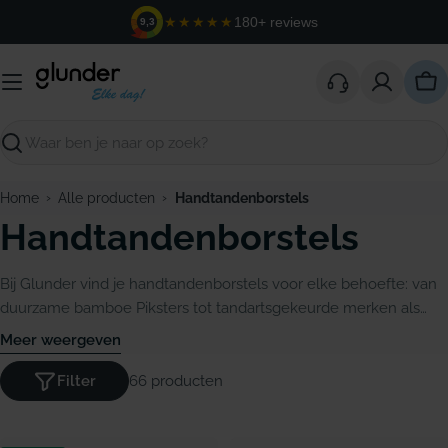
Ga
★★★★★
180+ reviews
9,3
naar
de
inhoud
Win
Zoeken
›
›
Home
Alle producten
Handtandenborstels
Handtandenborstels
Bij Glunder vind je handtandenborstels voor elke behoefte: van
duurzame bamboe Piksters tot tandartsgekeurde merken als
Vitis, GUM en Lactona. Effectief poetsen begint met de juiste
Meer weergeven
borstel.
Filter
66 producten