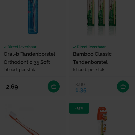
Direct leverbaar
Direct leverbaar
Oral-b Tandenborstel
Bamboo Classic
Orthodontic 35 Soft
Tandenborstel
Inhoud: per stuk
Inhoud: per stuk
3,99
Verkoopprijs
Normale prijs
Normale prijs
2,69
1,35
-15%