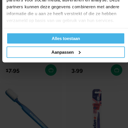
partners kunnen deze gegevens combineren met andere
informatie die u aan ze heeft verstrekt of die ze hebben
verzameld op basis van uw gebruik van hun services.
Direct leverbaar
Direct leverbaar
Alles toestaan
Cavex Tandenborstels
Vitis Gingival
Rush Brush
Tandenborstel
Aanpassen
Inhoud: 100 stuks
Inhoud: per stuk
Normale prijs
Normale prijs
17,95
3,99