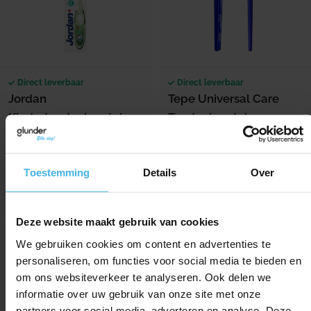
Direct leverbaar
Direct leverbaar
Jordan
Tepe Universal Care
Kindertandenborstel
Tandenborstel
Step 2 (3-5 Jr)
Inhoud: per stuk
Inhoud: per stuk
Toestemming
Details
Over
2,69
Verkoopprijs
Normale prijs
Normale prijs
4,19
2,19
Deze website maakt gebruik van cookies
We gebruiken cookies om content en advertenties te
personaliseren, om functies voor social media te bieden en
om ons websiteverkeer te analyseren. Ook delen we
informatie over uw gebruik van onze site met onze
partners voor social media, adverteren en analyse. Deze