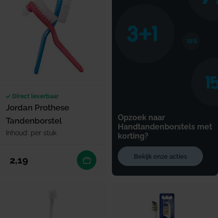
Direct leverbaar
Jordan Prothese
Opzoek naar
Tandenborstel
Handtandenborstels met
Inhoud: per stuk
korting?
Bekijk onze acties
Normale prijs
2,19