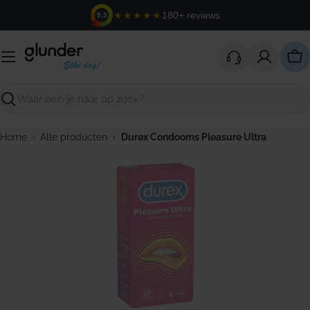
Ga
★★★★★
180+ reviews
9,3
naar
de
inhoud
Win
Zoeken
›
›
Home
Alle producten
Durex Condooms Pleasure Ultra
Open media 0 in modaal venster