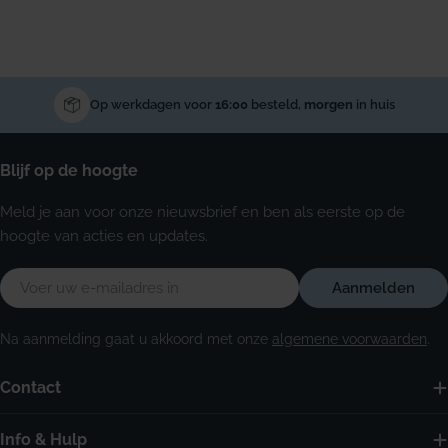
Op werkdagen voor
16:00
besteld,
morgen
in huis
Blijf op de hoogte
Meld je aan voor onze nieuwsbrief en ben als eerste op de
hoogte van acties en updates.
E-
Aanmelden
mail
Na aanmelding gaat u akkoord met onze
algemene voorwaarden
.
Contact
Info & Hulp