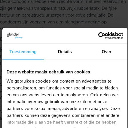
Deze condooms hebben een rechte vorm met een reservoir en
zijn gemaakt van transparant natuurlijk rubberlatex. De fijne
textuur en parelstructuur zorgen voor extra stimulatie. De
condooms zijn voorzien van een standaardsmering op
siliconenbasis en hebben een aangename geur.
De gemiddelde nominale breedte is 52 mm.
Kenmerken
Toestemming
Details
Over
Rechte vorm met reservoir
Parelstructuur voor extra stimulatie
Transparant natuurlijk rubberlatex
Deze website maakt gebruik van cookies
Fijne textuur
We gebruiken cookies om content en advertenties te
Standaardsmering op siliconenbasis
personaliseren, om functies voor social media te bieden
Aangename geur
en om ons websiteverkeer te analyseren. Ook delen we
Gemiddelde nominale breedte 52 mm
informatie over uw gebruik van onze site met onze
100% elektronisch en dermatologisch getest
partners voor social media, adverteren en analyse. Deze
Verzonden in anonieme verpakking
partners kunnen deze gegevens combineren met andere
Inhoud: 10 stuks
informatie die u aan ze heeft verstrekt of die ze hebben