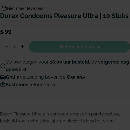
Niet meer leverbaar
Durex Condooms Pleasure Ultra | 10 Stuks
Normale
5,99
prijs
Hoeveelheid
Niet meer leverbaar
Aantal verminderen voor Durex Condooms Pleasur
Hoeveelheid verhogen voor Durex Condoom
Op werkdagen voor
16:00 uur besteld
, de
volgende dag
geleverd
Gratis
verzending boven de
€59,99,-
Kosteloos
retourneren
Durex Pleasure Ultra zijn condooms met een parelstructuur,
bedoeld voor extra stimulatie en plezier tijdens het vrijen.