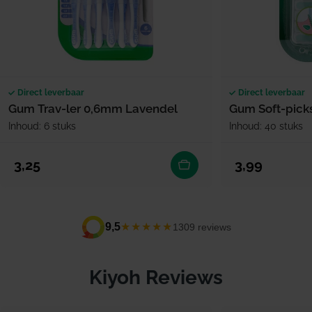
Direct leverbaar
Direct leverbaar
Gum Trav-ler 0,6mm Lavendel
Gum Soft-pick
Inhoud: 6 stuks
Inhoud: 40 stuks
Normale prijs
Normale prijs
3,25
3,99
★★★★★
9,5
1309 reviews
Kiyoh Reviews