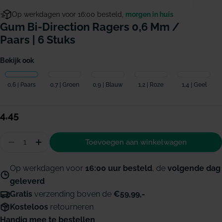
Op werkdagen voor 16:00 besteld,
morgen in huis
Gum Bi-Direction Ragers 0,6 Mm /
Paars | 6 Stuks
Bekijk ook
0,6 | Paars
0,7 | Groen
0,9 | Blauw
1,2 | Roze
1,4 | Geel
Normale
4,45
prijs
Hoeveelheid
Toevoegen aan winkelwagen
Aantal verminderen voor GUM Bi-Direction ragers
Hoeveelheid verhogen voor GUM Bi-Directi
Op werkdagen voor
16:00 uur besteld
, de
volgende dag
geleverd
Gratis
verzending boven de
€59,99,-
Kosteloos
retourneren
Handig mee te bestellen