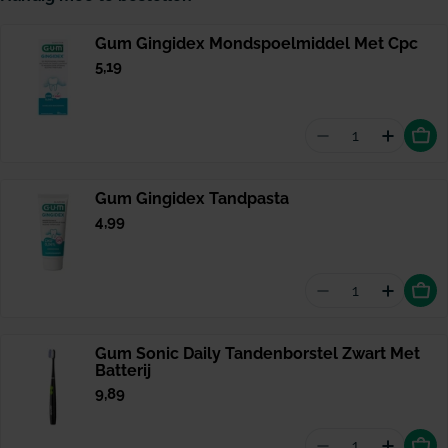
Gum Gingidex Mondspoelmiddel Met Cpc
Normale
5,19
prijs
Aantal vermin
Hoevee
Gum Gingidex Tandpasta
Normale
4,99
prijs
Aantal vermin
Hoevee
Gum Sonic Daily Tandenborstel Zwart Met
Batterij
Normale
9,89
prijs