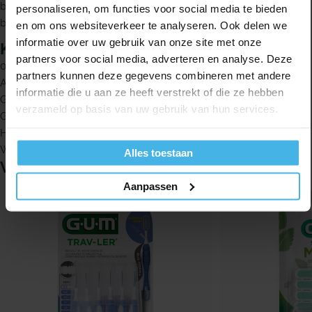
bruggen, implantaten of orthodontische apparatuur, zoals een
personaliseren, om functies voor social media te bieden
beugel.
en om ons websiteverkeer te analyseren. Ook delen we
informatie over uw gebruik van onze site met onze
Kenmerken
partners voor social media, adverteren en analyse. Deze
0,6 mm rager
partners kunnen deze gegevens combineren met andere
Anti-bacteriële borstelharen
informatie die u aan ze heeft verstrekt of die ze hebben
Gecoate draad
verzameld op basis van uw gebruik van hun services.
Gemakkelijk in gebruik
Hygiënisch op te bergen met beschermkapje
Wekelijks vervangen
Alles toestaan
Vergelijkbare producten
Aanpassen