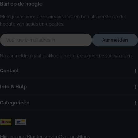
Blijf op de hoogte
Meld je aan voor onze nieuwsbrief en ben als eerste op de
hoogte van acties en updates.
E-
Aanmelden
mail
Na aanmelding gaat u akkoord met onze
algemene voorwaarden
.
Contact
Info & Hulp
Categorieën
Betaalmethoden
Mijn account
Klantenservice
Over ons
Blogs