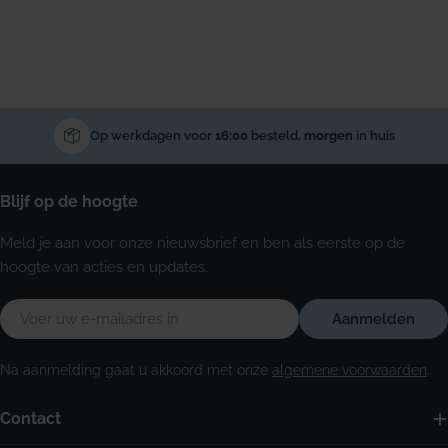
Op werkdagen voor
16:00
besteld,
morgen
in huis
Blijf op de hoogte
Meld je aan voor onze nieuwsbrief en ben als eerste op de
hoogte van acties en updates.
E-
Aanmelden
mail
Na aanmelding gaat u akkoord met onze
algemene voorwaarden
.
Contact