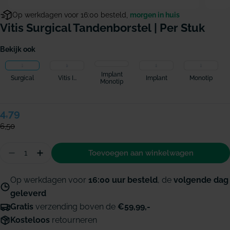
Op werkdagen voor 16:00 besteld,
morgen in huis
Vitis Surgical Tandenborstel | Per Stuk
Bekijk ook
Implant
Surgical
Vitis I...
Implant
Monotip
Monotip
Verkoopprijs
4,79
Normale
prijs
6,50
Hoeveelheid
Toevoegen aan winkelwagen
Aantal verminderen voor Vitis Surgical tandenbors
Hoeveelheid verhogen voor Vitis Surgical t
Op werkdagen voor
16:00 uur besteld
, de
volgende dag
geleverd
Gratis
verzending boven de
€59,99,-
Kosteloos
retourneren