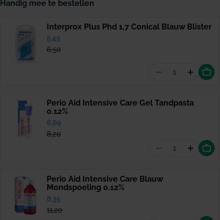
Handig mee te bestellen
Interprox Plus Phd 1,7 Conical Blauw Blister
Verkoopprijs
5,45
Normale
prijs
6,50
Aantal vermind
Hoeveel
Perio Aid Intensive Care Gel Tandpasta
0.12%
Verkoopprijs
6,69
Normale
prijs
8,20
Aantal vermind
Hoeveel
Perio Aid Intensive Care Blauw
Mondspoeling 0.12%
Verkoopprijs
8,35
Normale
prijs
11,20