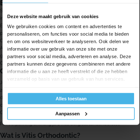
Eigenschappen
Speciaal ontwikkeld voor gebruik direct na chirurgische ingrepen
Deze website maakt gebruik van cookies
in de mond
Extra zachte Dupont Tynex borstelharen voor voorzichtig
We gebruiken cookies om content en advertenties te
poetsen
personaliseren, om functies voor social media te bieden
Ook geschikt bij wondjes of aften
en om ons websiteverkeer te analyseren. Ook delen we
Aanbevolen voor het poetsen van tanden en kiezen bij zeer
informatie over uw gebruik van onze site met onze
gevoelig tandvlees
partners voor social media, adverteren en analyse. Deze
Geleverd met een handig en hygiënisch beschermkapje
partners kunnen deze gegevens combineren met andere
Gebruik
informatie die u aan ze heeft verstrekt of die ze hebben
verzameld op basis van uw gebruik van hun services.
Je kunt de steel van de tandenborstel eventueel voorbuigen,
zodat je ook bij moeilijk bereikbare plekken kunt komen. Gebruik
de tandenborstel twee maal daags. De tandenborstel is ideaal in
Alles toestaan
combinatie met bijvoorbeeld Dentaid Perio Aid tandpasta of Vitis
Gingival tandpasta.
Aanpassen
Per verpakking ontvang je 1 Vitis Surgical tandenborstel.
Wat is Vitis Orthodontic?