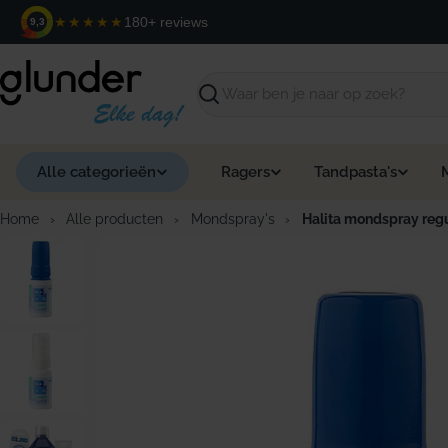
Ga
★★★★★
180+ reviews
9,3
naar
de
inhoud
Zoeken
Alle categorieën
Ragers
Tandpasta's
Home
›
Alle producten
›
Mondspray's
›
Halita mondspray regu