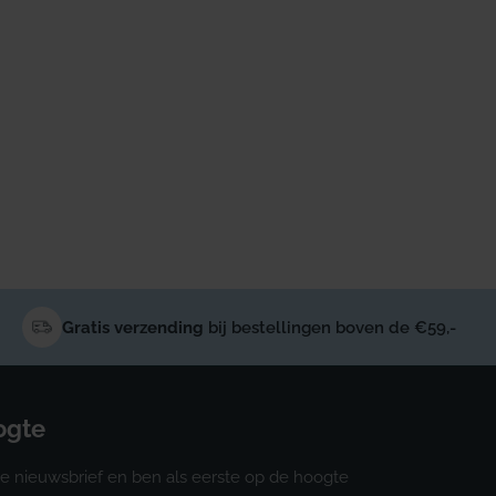
Gratis verzending
bij bestellingen boven de €59,-
oogte
e nieuwsbrief en ben als eerste op de hoogte