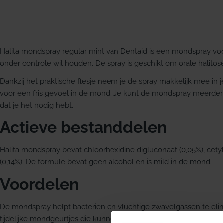
Halita mondspray regular mint van Dentaid is een mondspray v
onder controle wil houden. De spray is geschikt om orale halitose 
Dankzij het praktische flesje neem je de spray makkelijk mee in je
voor een fris gevoel in de mond. Je kunt de mondspray meerde
dat je het nodig hebt.
Actieve bestanddelen
Halita mondspray bevat chloorhexidine digluconaat (0,05%), cetylp
(0,14%). De formule bevat geen alcohol en is mild in de mond.
Voordelen
De mondspray helpt bacteriën en vluchtige zwavelgassen te elim
tijdelijke mondgeurtjes die kunnen ontstaan door bepaalde voed