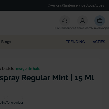
Over ons
Klantenservice
Blogs
Acties
Winke
Klantenservice
Aanmelden
Winkelwagen
Blogs
TRENDING
ACTIES
0 besteld,
morgen in huis
pray Regular Mint | 15 Ml
ling
Tongreiniger