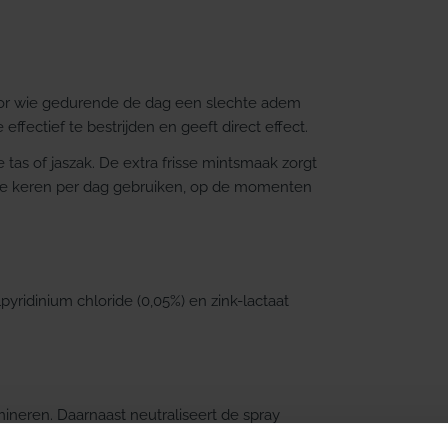
oor wie gedurende de dag een slechte adem
effectief te bestrijden en geeft direct effect.
 tas of jaszak. De extra frisse mintsmaak zorgt
re keren per dag gebruiken, op de momenten
yridinium chloride (0,05%) en zink-lactaat
ineren. Daarnaast neutraliseert de spray
ingswaren, zoals specerijen en knoflook, en