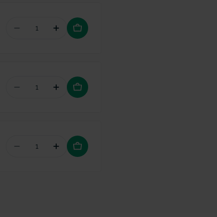
Aantal verminderen voor Interprox Plus PHD 1,7 C
Hoeveelheid verhogen voor Interprox Pl
Aantal verminderen voor Vitis Whitening monds
Hoeveelheid verhogen voor Vitis Whi
Aantal verminderen voor Vitis Whitening tandpa
Hoeveelheid verhogen voor Vitis Whit