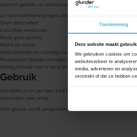
door het gebruik van alcohol en tabak.
24-uurs bescherming tegen slechte-adem klachten
Geeft direct effect
Toestemming
Extra frisse mintsmaak
Bevat geen alcohol
Deze website maakt gebruik
Mild in de mond
Helpt bacteriën en vluchtige zwavelgassen te elimineren
We gebruiken cookies om cont
Neutraliseert tijdelijke mondgeurtjes door voeding, alcohol en t
websiteverkeer te analyseren
Handig formaat voor in tas of jaszak
media, adverteren en analys
Gebruik
verstrekt of die ze hebben v
Het advies is om per keer 4 tot 6 pufjes achter op de tong en i
momenten waar nodig.
Voor gebruik wordt aangeraden om de spray te combineren met d