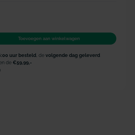
Open media 2 i
Toevoegen aan winkelwagen
 voor Halita mondspray regular mint
id verhogen voor Halita mondspray regular mint
6:00 uur besteld
, de
volgende dag geleverd
en de
€59,99,-
n