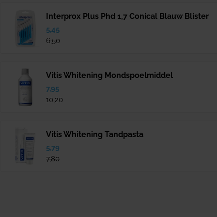
Interprox Plus Phd 1,7 Conical Blauw Blister
Verkoopprijs
5,45
Normale
prijs
6,50
Vitis Whitening Mondspoelmiddel
Verkoopprijs
7,95
Normale
prijs
10,20
Vitis Whitening Tandpasta
Verkoopprijs
5,79
Normale
prijs
7,80