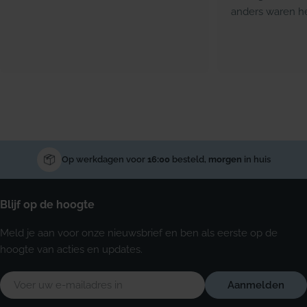
anders waren he
Op werkdagen voor
16:00
besteld,
morgen
in huis
Blijf op de hoogte
Meld je aan voor onze nieuwsbrief en ben als eerste op de
hoogte van acties en updates.
E-
Aanmelden
mail