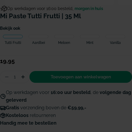
Op werkdagen voor 16:00 besteld,
morgen in huis
Mi Paste Tutti Frutti | 35 Ml
Bekijk ook
Tutti Frutti
Aardbei
Meloen
Mint
Vanilla
Normale
19,95
prijs
Hoeveelheid
Toevoegen aan winkelwagen
Aantal verminderen voor MI Paste Tutti Frutti
Hoeveelheid verhogen voor MI Paste Tutti F
Op werkdagen voor
16:00 uur besteld
, de
volgende dag
geleverd
Gratis
verzending boven de
€59,99,-
Kosteloos
retourneren
Handig mee te bestellen