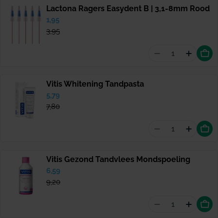
Lactona Ragers Easydent B | 3,1-8mm Rood
Verkoopprijs
1,95
Normale
prijs
3,95
Aantal vermind
Hoevee
Vitis Whitening Tandpasta
Verkoopprijs
5,79
Normale
prijs
7,80
Aantal vermind
Hoevee
Vitis Gezond Tandvlees Mondspoeling
Verkoopprijs
6,59
Normale
prijs
9,20
Aantal vermin
Hoevee