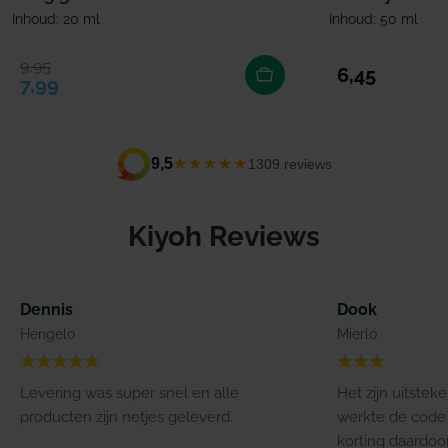
Inhoud: 20 ml
Inhoud: 50 ml
9,95
Verkoopprijs
Normale prijs
Normale prijs
6,45
7,99
★★★★★
9,5
1309 reviews
Kiyoh Reviews
Dennis
Dook
Hengelo
Mierlo
Levering was super snel en alle
Het zijn uitstek
producten zijn netjes geleverd.
werkte de code 
korting daardoo