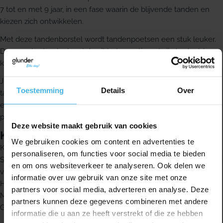
7 tot en met 9 jaar, in een fase waarin de blijvende tanden en
kiezen zich ontwikkelen.
Met deze tandenborstel wordt tandenpoetsen een stuk leuker.
De monster tandenborstels uit het assortiment zijn bedoeld om
kinderen te motiveren om twee keer per dag goed te poetsen.
Juist in deze leeftijd is een goede poetsroutine belangrijk. Deze
Toestemming
Details
Over
tandenborstel sluit aan op de ontwikkeling van het kindergebit
en helpt kinderen om aandacht te besteden aan het goed
poetsen van hun tanden.
Deze website maakt gebruik van cookies
Kenmerken
We gebruiken cookies om content en advertenties te
Kindertandenborstel voor 7 tot en met 9 jaar
personaliseren, om functies voor social media te bieden
Speciaal ontwikkeld voor een belangrijke fase in de ontwikkeling
en om ons websiteverkeer te analyseren. Ook delen we
van blijvende tanden en kiezen
informatie over uw gebruik van onze site met onze
Helpt kinderen aan te moedigen om goed te poetsen
partners voor social media, adverteren en analyse. Deze
Maakt tandenpoetsen leuker door het monsterontwerp
partners kunnen deze gegevens combineren met andere
Geschikt voor twee keer per dag poetsen
informatie die u aan ze heeft verstrekt of die ze hebben