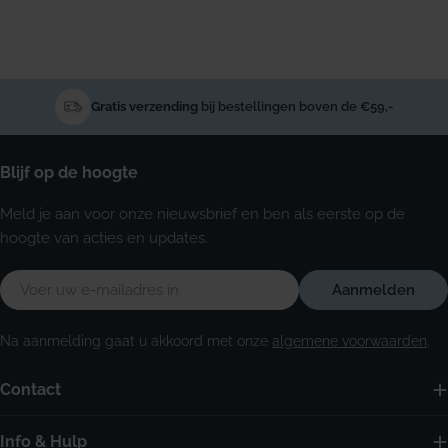
Gratis verzending
bij bestellingen boven de €59,-
Blijf op de hoogte
Meld je aan voor onze nieuwsbrief en ben als eerste op de
hoogte van acties en updates.
E-
Aanmelden
mail
Na aanmelding gaat u akkoord met onze
algemene voorwaarden
.
Contact
Info & Hulp