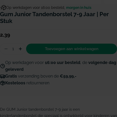
Op werkdagen voor 16:00 besteld,
morgen in huis
Gum Junior Tandenborstel 7-9 Jaar | Per
Stuk
Normale
2,39
prijs
Hoeveelheid
Toevoegen aan winkelwagen
Aantal verminderen voor GUM Junior tandenborste
Hoeveelheid verhogen voor GUM Junior tan
Op werkdagen voor
16:00 uur besteld
, de
volgende dag
geleverd
Gratis
verzending boven de
€59,99,-
Kosteloos
retourneren
De GUM Junior tandenborstel 7-9 jaar is een
kindertandenborstel die speciaal is ontwikkeld voor kinderen van