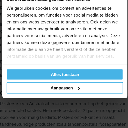
tussen je tanden met één hand kunt reinigen. Dat maakt ze
praktisch in gebruik. Vergeleken met gewone floss vinden veel
We gebruiken cookies om content en advertenties te
mensen dit makkelijker.
personaliseren, om functies voor social media te bieden
en om ons websiteverkeer te analyseren. Ook delen we
In verschillende tandheelkundige scholen in Europa wordt het
informatie over uw gebruik van onze site met onze
gebruik van interdentale borstels onderwezen als primaire
partners voor social media, adverteren en analyse. Deze
methode voor reiniging tussen de tanden. Waar flossen vroeger
partners kunnen deze gegevens combineren met andere
de belangrijkste methode was, hebben interdentale borstels
informatie die u aan ze heeft verstrekt of die ze hebben
daarin een grotere rol gekregen.
verzameld op basis van uw gebruik van hun services.
De draad van Piksters is bedekt met plastic. Volgens veel
tandartsen en mondhygiënisten is dat beter, omdat deze geen
Alles toestaan
krassen op implantaten veroorzaakt. Piksters ragers zijn
gemakkelijk te gebruiken en geschikt voor dagelijks gebruik.
Aanpassen
Over Piksters
Piksters is een Australisch merk en nummer 1 op het gebied van
interdentale borstels. Het merk bestaat al 21 jaar en is opgericht
door een voormalig tandarts. Piksters ontwikkelt en maakt
tandheelkundige producten zoals tandenborstels, flosapparaten