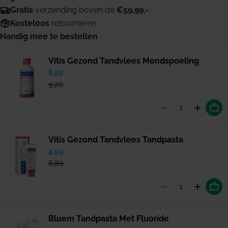
Gratis
verzending boven de
€59,99,-
Kosteloos
retourneren
Handig mee te bestellen
Vitis Gezond Tandvlees Mondspoeling
Verkoopprijs
6,59
Normale
prijs
9,20
Aantal vermin
Hoevee
Vitis Gezond Tandvlees Tandpasta
Verkoopprijs
4,99
Normale
prijs
6,80
Aantal vermind
Hoevee
Bluem Tandpasta Met Fluoride