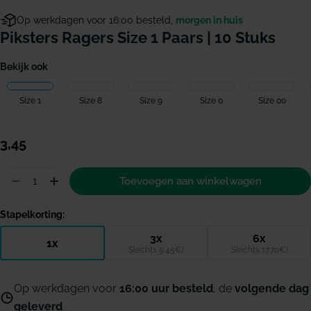
Op werkdagen voor 16:00 besteld,
morgen in huis
Piksters Ragers Size 1 Paars | 10 Stuks
Bekijk ook
Size 1
Size 8
Size 9
Size 0
Size 00
Normale
3,45
prijs
Hoeveelheid
Toevoegen aan winkelwagen
Aantal verminderen voor Piksters ragers Size 1 pa
Hoeveelheid verhogen voor Piksters ragers 
Stapelkorting:
3x
6x
1x
Slechts 9.45€!
Slechts 17.70€!
Op werkdagen voor
16:00 uur besteld
, de
volgende dag
geleverd