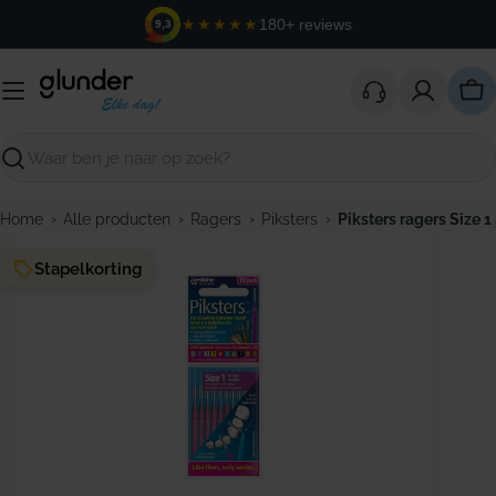
Ga
★★★★★
180+ reviews
9,3
naar
de
inhoud
Win
Zoeken
›
›
›
›
Home
Alle producten
Ragers
Piksters
Piksters ragers Size 1
Stapelkorting
Open media 0 in modaal venster
Open m