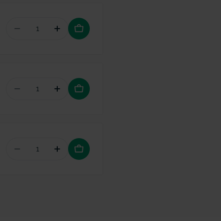
Aantal verminderen voor TePe Gingival gel met c
Hoeveelheid verhogen voor TePe Gingiv
Aantal verminderen voor TePe Travelcase voor i
Hoeveelheid verhogen voor TePe Travel
Aantal verminderen voor TePe Plaqsearch disclos
Hoeveelheid verhogen voor TePe Plaqse