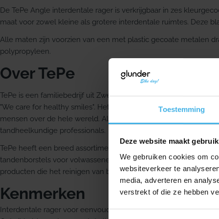
De TePe Angle interdentale rager is verkrijgbaar in zes kleurge
maat voor zowel kleine als grotere interdentale ruimtes. Deze 
Alle maten zijn voorzien van een met plastic gecoate metalen d
polypropyleen.
Over TePe
TePe is een familiebedrijf uit Zweden dat sinds 1965 mondhygiën
"We care for healthy smiles". Het merk richt zich op producten 
Toestemming
mensen over de hele wereld. Alle producten van TePe worden 
tandheelkundige professionals.
Deze website maakt gebruik
TePe heeft een breed assortiment voor het gezond houden van
We gebruiken cookies om cont
tandenborstels voor volwassenen en kinderen, producten voor he
websiteverkeer te analyseren
producten die het reinigen van bijvoorbeeld verstandskiezen, i
media, adverteren en analys
Kenmerken
verstrekt of die ze hebben v
Interdentale rager voor eenvoudig gebruik