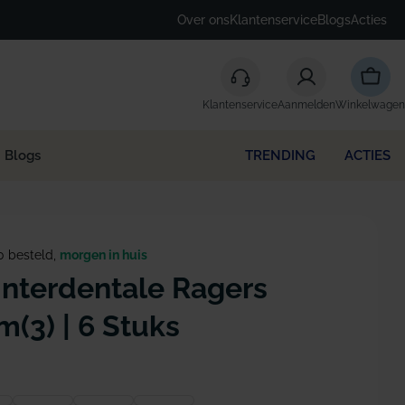
Over ons
Klantenservice
Blogs
Acties
Winke
Klantenservice
Aanmelden
Winkelwagen
Blogs
TRENDING
ACTIES
0 besteld,
morgen in huis
Interdentale Ragers
(3) | 6 Stuks