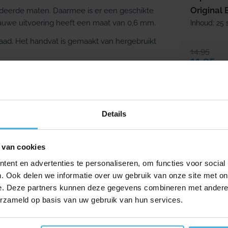
Original
codeerde maten. Daarmee is er een geschikte
blauwe uitvoering heeft een maat van 0,6 mm.
Inhoud: 25 
raad. Het handvat is gemaakt van hergebruikt
14,95
Verkooppr
Normale p
11,95
eproducten produceert. De missie van TePe is:
die bijdragen aan een betere mondhygiëne voor
Details
ontwikkeld in samenwerking met
 van cookies
 mond en tanden. Daaronder vallen
ent en advertenties te personaliseren, om functies voor social
t reinigen tussen de tanden, en speciale
. Ook delen we informatie over uw gebruik van onze site met on
mplantaten of een beugel makkelijker maken.
e. Deze partners kunnen deze gegevens combineren met andere i
erzameld op basis van uw gebruik van hun services.
Direct lev