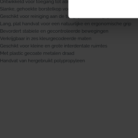
Ontwikkeld voor toegang tot alle interdentale ruimtes
Slanke, gehoekte borstelkop voor beter bereik achter in de mon
Geschikt voor reiniging aan de tongzijde en wangzijde
Lang, plat handvat voor een natuurlijke en ergonomische grip
Bevordert stabiele en gecontroleerde bewegingen
Verkrijgbaar in zes kleurgecodeerde maten
Geschikt voor kleine en grote interdentale ruimtes
Met plastic gecoate metalen draad
Handvat van hergebruikt polypropyleen