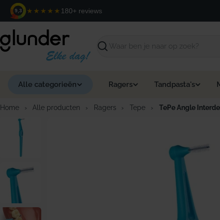
Ga
★★★★★
180+ reviews
9,3
naar
de
inhoud
Zoeken
Alle categorieën
Ragers
Tandpasta's
Home
›
Alle producten
›
Ragers
›
Tepe
›
TePe Angle Interd