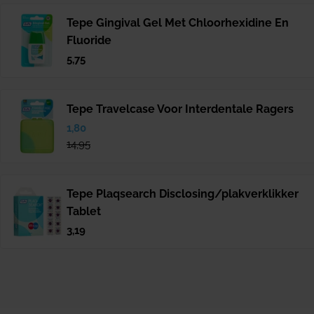
Tepe Gingival Gel Met Chloorhexidine En
Fluoride
Normale
5,75
prijs
Tepe Travelcase Voor Interdentale Ragers
Verkoopprijs
1,80
Normale
prijs
14,95
Tepe Plaqsearch Disclosing/plakverklikker
Tablet
Normale
3,19
prijs