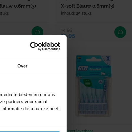
 Blauw 0,6mm(3)
X-soft Blauw 0,6mm(3)
stuks
Inhoud: 25 stuks
14,95
ijs
rijs
Verkoopprijs
Normale prijs
11,95
Over
 media te bieden en om ons
ze partners voor social
nformatie die u aan ze heeft
erbaar
Direct leverbaar