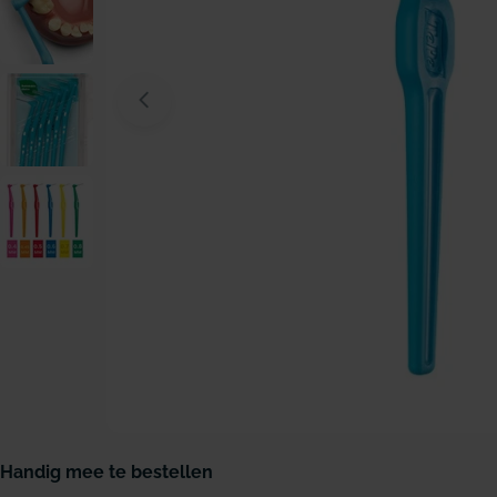
Open media 0 in modaal venster
Handig mee te bestellen