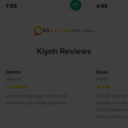
Normale prijs
Normale prijs
7,99
4,95
★★★★★
9,5
1309 reviews
Kiyoh Reviews
Dennis
Dook
Hengelo
Mierlo
Levering was super snel en alle
Het zijn uitstek
producten zijn netjes geleverd.
werkte de code 
korting daardoo
anders waren he