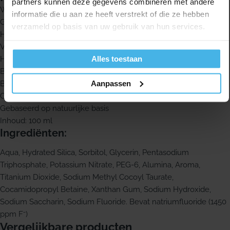
partners kunnen deze gegevens combineren met andere
Whitening tandpasta met fluoride
informatie die u aan ze heeft verstrekt of die ze hebben
Geschikt als ondersteuning voor of na het tandenbleken
verzameld op basis van uw gebruik van hun services.
Helpt het bleekresultaat langer zichtbaar te houden
Verwijdert tandaanslag, tandvlekken en verkleuringen
Alles toestaan
Helpt tanden en kiezen witter en schoner te maken
Beschermt, verbetert en versterkt het tandglazuur
Aanpassen
Biedt extra bescherming door fluoride
Cool Mint smaak voor een frisse adem
Gebaseerd op natuurlijke basis
Inhoud: 100 ml
Ingrediënten:
Aqua, Hydrated Silica, Sorbitol, Glycerin, Pentasodium
Triphosphate, Potassium Nitrate, PEG-6, Alumina, Aroma,
Titanium Dioxide, Sodium Methyl Cocoyl Taurate,
Cocamidopropyl Betaine, Xanthan Gum, Sodium Hydroxide,
Sodium Saccharin, Sodium Fluoride. Bevat natriumfluoride (1450
ppm F⁻)
Vergelijkbare producten