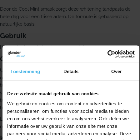
Door de Cool Mint smaak zorgt deze whitening tandpasta de
hele dag voor een frisse adem. De formule is gebaseerd op
natuurlijke basis.
Gebruik
Het advies is om je tanden tweemaal daags te poetsen.
Over Opalescence
Ultradent Opalescence wordt in de productinformatie
Toestemming
Details
Over
omschreven als marktleider op het gebied van whitening
tandpasta en is wereldwijd een van de meest gebruikte merken
voor mensen die hun tanden hebben gebleekt. Opalescence
Deze website maakt gebruik van cookies
tandpasta versterkt het glazuur tijdens het tandenbleken en
We gebruiken cookies om content en advertenties te
bevat fluoride voor extra bescherming.
personaliseren, om functies voor social media te bieden
en om ons websiteverkeer te analyseren. Ook delen we
Leuk weetje: Opalescence tandpasta wordt genoemd als de
informatie over uw gebruik van onze site met onze
meest gebruikte tandpasta van Hollywood.
partners voor social media, adverteren en analyse. Deze
Kenmerken