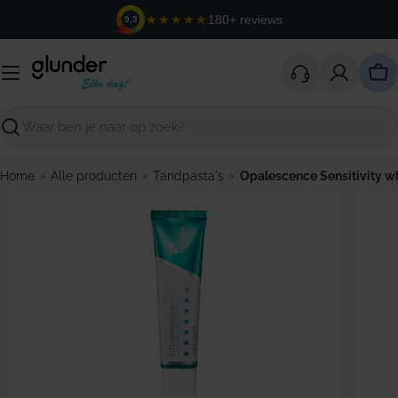
Ga
★★★★★
180+ reviews
9,3
naar
de
inhoud
Win
Zoeken
›
›
›
Home
Alle producten
Tandpasta's
Opalescence Sensitivity w
Open media 0 in modaal venster
Open m