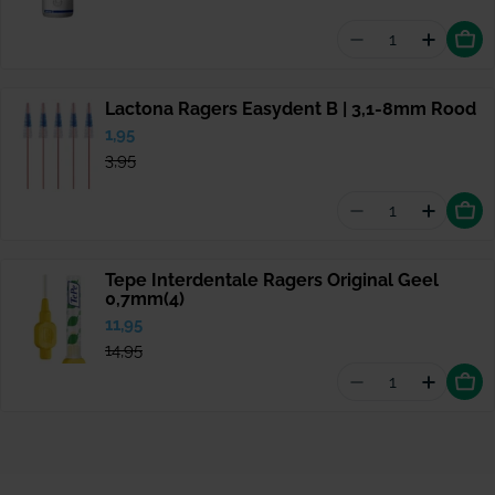
Aantal vermin
Hoevee
Lactona Ragers Easydent B | 3,1-8mm Rood
Verkoopprijs
1,95
Normale
prijs
3,95
Aantal vermind
Hoevee
Tepe Interdentale Ragers Original Geel
0,7mm(4)
Verkoopprijs
11,95
Normale
prijs
14,95
Aantal vermind
Hoevee