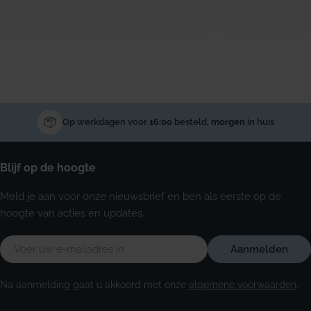
Op werkdagen voor
16:00
besteld,
morgen
in huis
Blijf op de hoogte
Meld je aan voor onze nieuwsbrief en ben als eerste op de
hoogte van acties en updates.
E-
Aanmelden
mail
Na aanmelding gaat u akkoord met onze
algemene voorwaarden
.