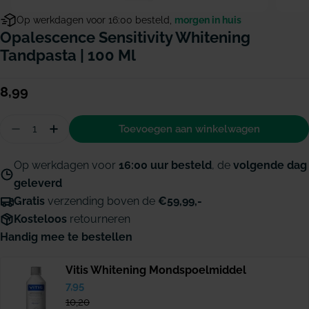
Op werkdagen voor 16:00 besteld,
morgen in huis
Opalescence Sensitivity Whitening
Tandpasta | 100 Ml
Normale
8,99
prijs
Hoeveelheid
Toevoegen aan winkelwagen
Aantal verminderen voor Opalescence Sensitivity
Hoeveelheid verhogen voor Opalescence Se
Op werkdagen voor
16:00 uur besteld
, de
volgende dag
geleverd
Gratis
verzending boven de
€59,99,-
Kosteloos
retourneren
Handig mee te bestellen
Vitis Whitening Mondspoelmiddel
Verkoopprijs
7,95
Normale
prijs
10,20