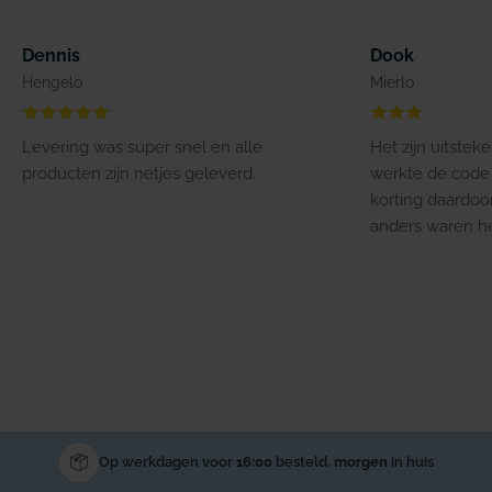
Dennis
Dook
Hengelo
Mierlo
Levering was super snel en alle
Het zijn uitstek
producten zijn netjes geleverd.
werkte de code 
korting daardoo
anders waren he
Op werkdagen voor
16:00
besteld,
morgen
in huis