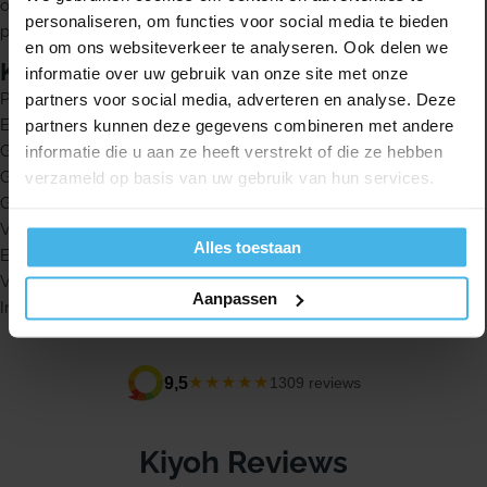
onvolkomenheden. Durex heeft meer dan 90 jaar ervaring in de
personaliseren, om functies voor social media te bieden
productie van condooms.
en om ons websiteverkeer te analyseren. Ook delen we
Kenmerken
informatie over uw gebruik van onze site met onze
Pleasure Fit-vorm met reservoir
partners voor social media, adverteren en analyse. Deze
Extra gesmeerd voor meer zachtheid
partners kunnen deze gegevens combineren met andere
Gemiddelde diameter van 56 mm
informatie die u aan ze heeft verstrekt of die ze hebben
Geschikt voor vaginale, orale en anale geslachtsgemeenschap
verzameld op basis van uw gebruik van hun services.
Gemaakt van transparant natuurlijk rubberlatex
Verantwoorde latex en recyclebaar karton
Alles toestaan
Elektronisch getest op gaten en onvolkomenheden
Verzonden in anonieme verpakking
Aanpassen
Inhoud: 10 stuks
★★★★★
9,5
1309 reviews
Kiyoh Reviews