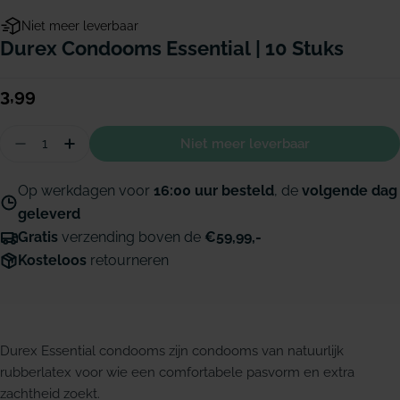
Niet meer leverbaar
Durex Condooms Essential | 10 Stuks
Normale
3,99
prijs
Hoeveelheid
Niet meer leverbaar
Aantal verminderen voor Durex Condooms Essent
Hoeveelheid verhogen voor Durex Condoom
Op werkdagen voor
16:00 uur besteld
, de
volgende dag
geleverd
Gratis
verzending boven de
€59,99,-
Kosteloos
retourneren
Durex Essential condooms zijn condooms van natuurlijk
rubberlatex voor wie een comfortabele pasvorm en extra
zachtheid zoekt.