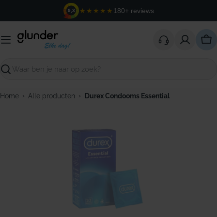
Ga
★★★★★
180+ reviews
9,3
naar
de
inhoud
Win
Zoeken
›
›
Home
Alle producten
Durex Condooms Essential
Open media 0 in modaal venster