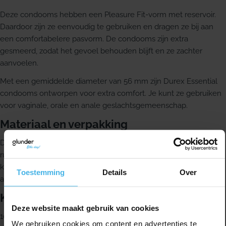
Deze condooms hebben een Pleasure Fit-vorm met reservoir.
Daardoor zijn ze eenvoudig te gebruiken en dragen ze bij aan
een comfortabelere pasvorm. De condooms zijn extra
gesmeerd, zodat het gevoel behouden blijft en ze zachter
aanvoelen.
Met een gemiddelde diameter van 56 mm zijn Durex Essential
condooms ontworpen voor extra comfort. Je kunt ze gebruiken
voor vaginale, orale en anale geslachtsgemeenschap.
Materiaal en verpakking
De condooms zijn gemaakt van transparant natuurlijk
rubberlatex. Durex gebruikt verantwoorde latex en recyclebaar
karton. Daarnaast worden deze condooms verzonden in een
Toestemming
Details
Over
anonieme verpakking.
Kwaliteit en veiligheid
Deze website maakt gebruik van cookies
100% van de condooms wordt elektronisch getest op gaten en
We gebruiken cookies om content en advertenties te