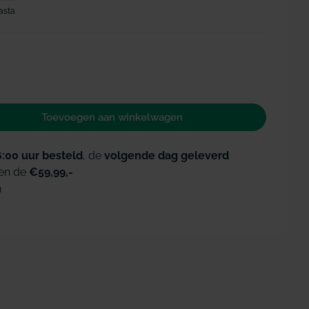
asta
Open media 2 i
Toevoegen aan winkelwagen
 voor Vitis Sensitive mondspoelmiddel
id verhogen voor Vitis Sensitive mondspoelmiddel
6:00 uur besteld
, de
volgende dag geleverd
en de
€59,99,-
n