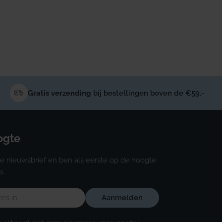
Gratis verzending
bij bestellingen boven de €59,-
oogte
e nieuwsbrief en ben als eerste op de hoogte
s.
Aanmelden