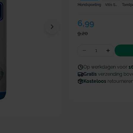
Mondspoeling
Vitis S...
Tandp
Verkoopprijs
6,99
Normale
Open media 1 in modaal venster
prijs
9,20
Hoeveelheid
Aantal verminderen
Hoeveelhe
Op werkdagen voor
1
Gratis
verzending bov
Kosteloos
retournere