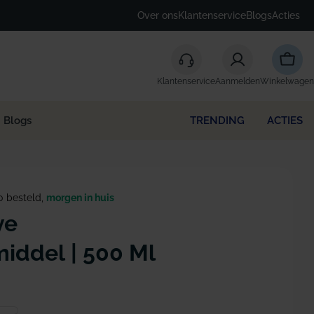
Over ons
Klantenservice
Blogs
Acties
Winke
Klantenservice
Aanmelden
Winkelwagen
Blogs
TRENDING
ACTIES
0 besteld,
morgen in huis
ve
iddel | 500 Ml