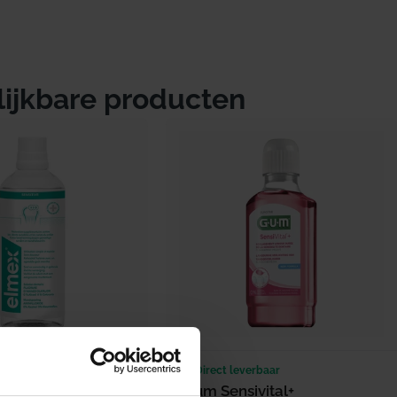
lijkbare producten
erbaar
Direct leverbaar
nsitive Mondwater
Gum Sensivital+