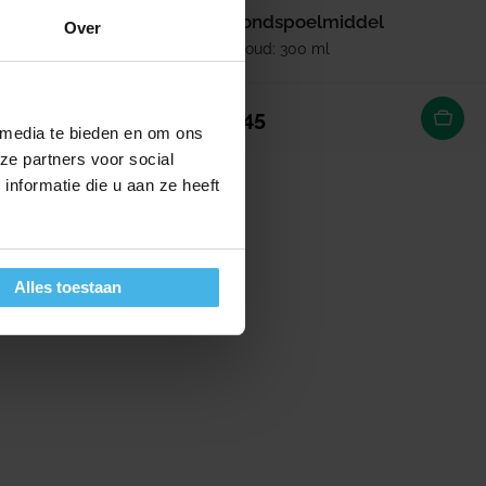
0 ml
Mondspoelmiddel
Over
Inhoud: 300 ml
ijs
rijs
Normale prijs
5,45
 media te bieden en om ons
ze partners voor social
nformatie die u aan ze heeft
Alles toestaan