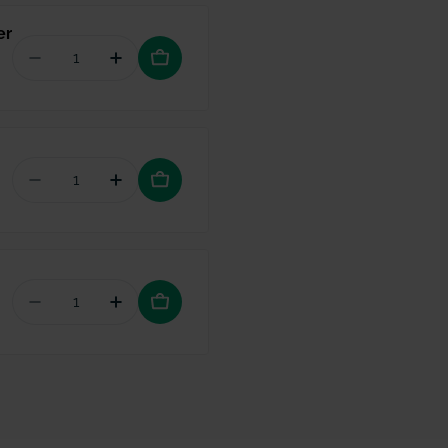
er
Aantal verminderen voor Interprox Plus PHD 1,2 M
Hoeveelheid verhogen voor Interprox Pl
Aantal verminderen voor GUM Access Floss
Hoeveelheid verhogen voor GUM Acces
Aantal verminderen voor Vitis Sensitive tandpas
Hoeveelheid verhogen voor Vitis Sensi