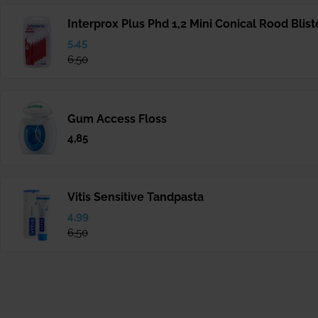
Interprox Plus Phd 1,2 Mini Conical Rood Blist
Verkoopprijs
5,45
Normale
prijs
6,50
Gum Access Floss
Normale
4,85
prijs
Vitis Sensitive Tandpasta
Verkoopprijs
4,99
Normale
prijs
6,50