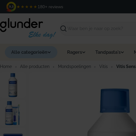
Ga
★★★★★
180+ reviews
9,3
naar
de
inhoud
Zoeken
Alle categorieën
Ragers
Tandpasta's
Home
›
Alle producten
›
Mondspoelingen
›
Vitis
›
Vitis Sen