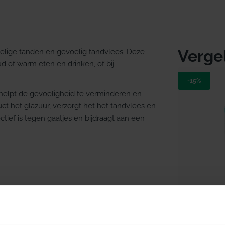
Verge
elige tanden en gevoelig tandvlees. Deze
ud of warm eten en drinken, of bij
-15%
 helpt de gevoeligheid te verminderen en
 het glazuur, verzorgt het het tandvlees en
tief is tegen gaatjes en bijdraagt aan een
vlees
Direct lev
 drinken
Elmex Se