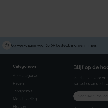
Op werkdagen voor
16:00
besteld,
morgen
in huis
Categorieën
Blijf op de h
Alle categorieën
Meld je aan voor onz
Ragers
van acties en update
Tandpasta's
E-
Mondspoeling
mail
Flossen