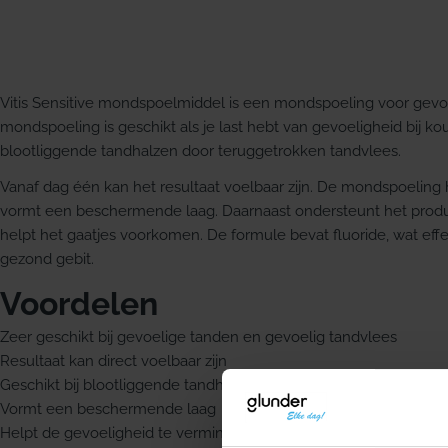
Vitis Sensitive mondspoelmiddel is een mondspoeling voor gevo
mondspoeling is geschikt als je last hebt van gevoeligheid bij ko
blootliggende tandhalzen door teruggetrokken tandvlees.
Vanaf dag één kan het resultaat voelbaar zijn. De mondspoeling
vormt een beschermende laag. Daarnaast ondersteunt het product
helpt het gaatjes voorkomen. De formule bevat fluoride, wat effec
gezond gebit.
Voordelen
Zeer geschikt bij gevoelige tanden en gevoelig tandvlees
Resultaat kan direct voelbaar zijn
Geschikt bij blootliggende tandhalzen door teruggetrokken tand
Vormt een beschermende laag
Helpt de gevoeligheid te verminderen bij koud en warm eten en