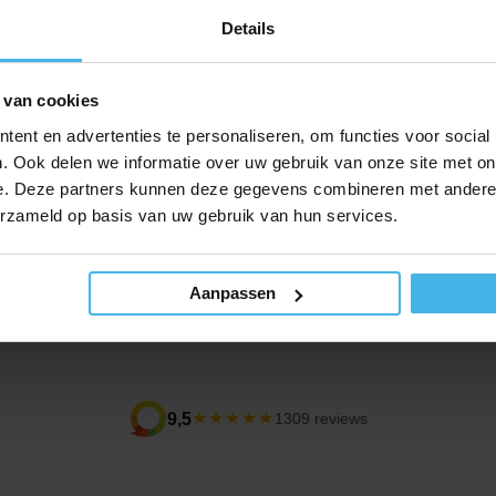
Inhoud: 40
Details
dag te gebruiken. Voor een optimaal resultaat
 van cookies
4,99
Verkooppr
Normale p
ive tandenborstel.
4,24
ent en advertenties te personaliseren, om functies voor social
. Ook delen we informatie over uw gebruik van onze site met on
e. Deze partners kunnen deze gegevens combineren met andere i
erzameld op basis van uw gebruik van hun services.
gevende fabrikant op het gebied van
rking met tandartsen en mondhygiënisten. Het
borstels, tandpasta’s en mondspoelingen.
Aanpassen
★★★★★
9,5
1309 reviews