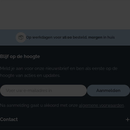
Op werkdagen voor
16:00
besteld,
morgen
in huis
Blijf op de hoogte
Meld je aan voor onze nieuwsbrief en ben als eerste op de
hoogte van acties en updates.
E-
Aanmelden
mail
Na aanmelding gaat u akkoord met onze
algemene voorwaarden
.
Contact