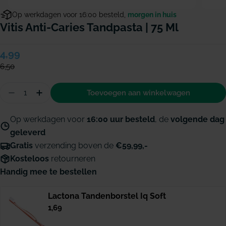
Op werkdagen voor 16:00 besteld,
morgen in huis
Vitis Anti-Caries Tandpasta | 75 Ml
Verkoopprijs
4,99
Normale
prijs
6,50
Hoeveelheid
Toevoegen aan winkelwagen
Aantal verminderen voor Vitis Anti-caries tandpas
Hoeveelheid verhogen voor Vitis Anti-carie
Op werkdagen voor
16:00 uur besteld
, de
volgende dag
geleverd
Gratis
verzending boven de
€59,99,-
Kosteloos
retourneren
Handig mee te bestellen
Lactona Tandenborstel Iq Soft
Normale
1,69
prijs