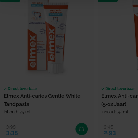
Direct leverbaar
Direct leverbaar
Elmex Anti-caries Gentle White
Elmex Anti-car
Tandpasta
(5-12 Jaar)
Inhoud: 75 ml
Inhoud: 75 ml
3,95
3,45
Verkoopprijs
Normale prijs
Verkoopprijs
Normale prijs
3,35
2,93