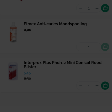
Aantal vermind
Hoevee
Elmex Anti-caries Mondspoeling
Normale
0,00
prijs
Aantal vermin
Hoevee
Interprox Plus Phd 1,2 Mini Conical Rood
Blister
Verkoopprijs
5,45
Normale
prijs
6,50
Aantal vermind
Hoeveel